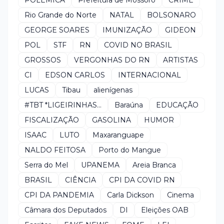
Rio Grande do Norte
NATAL
BOLSONARO
GEORGE SOARES
IMUNIZAÇÃO
GIDEON
POL
STF
RN
COVID NO BRASIL
GROSSOS
VERGONHAS DO RN
ARTISTAS
CI
EDSON CARLOS
INTERNACIONAL
LUCAS
Tibau
alienígenas
#TBT *LIGEIRINHAS...
Baraúna
EDUCAÇÃO
FISCALIZAÇÃO
GASOLINA
HUMOR
ISAAC
LUTO
Maxaranguape
NALDO FEITOSA
Porto do Mangue
Serra do Mel
UPANEMA
Areia Branca
BRASIL
CIÊNCIA
CPI DA COVID RN
CPI DA PANDEMIA
Carla Dickson
Cinema
Câmara dos Deputados
DI
Eleições OAB