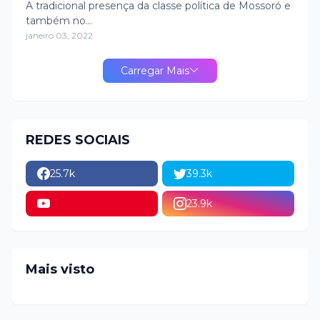
DE PESQUISA TS2
A tradicional presença da classe política de Mossoró e
também no…
janeiro 03, 2022
Carregar Mais
REDES SOCIAIS
25.7k
39.3k
23.9k
Mais visto