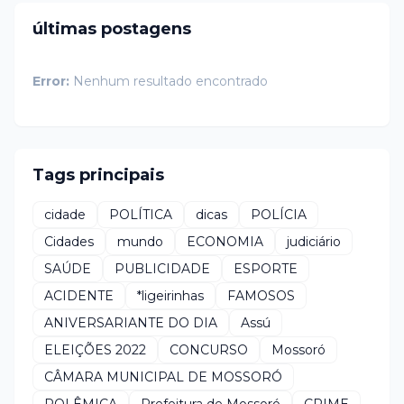
últimas postagens
Error:
Nenhum resultado encontrado
Tags principais
cidade
POLÍTICA
dicas
POLÍCIA
Cidades
mundo
ECONOMIA
judiciário
SAÚDE
PUBLICIDADE
ESPORTE
ACIDENTE
*ligeirinhas
FAMOSOS
ANIVERSARIANTE DO DIA
Assú
ELEIÇÕES 2022
CONCURSO
Mossoró
CÂMARA MUNICIPAL DE MOSSORÓ
POLÊMICA
Prefeitura de Mossoró
CRIME