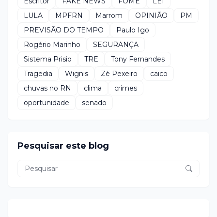
Escritor
FAKE NEWS
FOME
LEI
LULA
MPFRN
Marrom
OPINIÃO
PM
PREVISÃO DO TEMPO
Paulo Igo
Rogério Marinho
SEGURANÇA
Sistema Prisio
TRE
Tony Fernandes
Tragedia
Wignis
Zé Pexeiro
caico
chuvas no RN
clima
crimes
oportunidade
senado
Pesquisar este blog