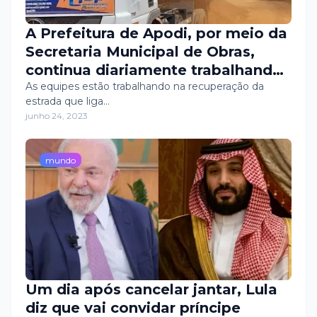
A Prefeitura de Apodi, por meio da
Secretaria Municipal de Obras,
continua diariamente trabalhando
na recuperação das estradas
As equipes estão trabalhando na recuperação da
estrada que liga…
vicinais do município.
junho 24, 2023
mundo
Um dia após cancelar jantar, Lula
diz que vai convidar príncipe