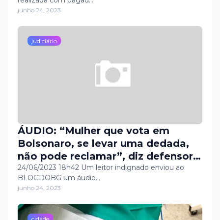
realizada com pagad…
junho 24, 2023
judiciário
ÁUDIO: “Mulher que vota em
Bolsonaro, se levar uma dedada,
não pode reclamar”, diz defensor
público do RN
24/06/2023 18h42 Um leitor indignado enviou ao
BLOGDOBG um áudio…
junho 24, 2023
cidade