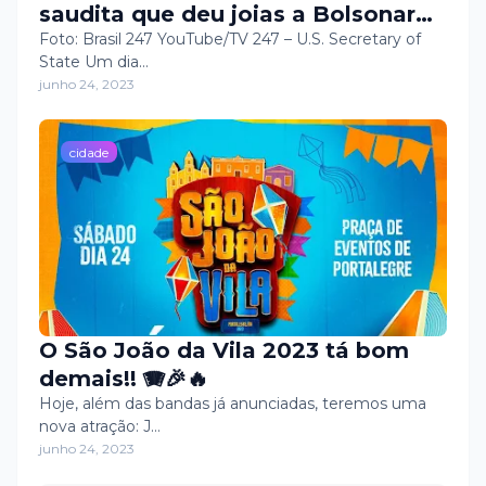
saudita que deu joias a Bolsonaro
para visitar o Brasil
Foto: Brasil 247 YouTube/TV 247 – U.S. Secretary of
State Um dia…
junho 24, 2023
cidade
O São João da Vila 2023 tá bom
demais!! 🪗🎉🔥
Hoje, além das bandas já anunciadas, teremos uma
nova atração: J…
junho 24, 2023