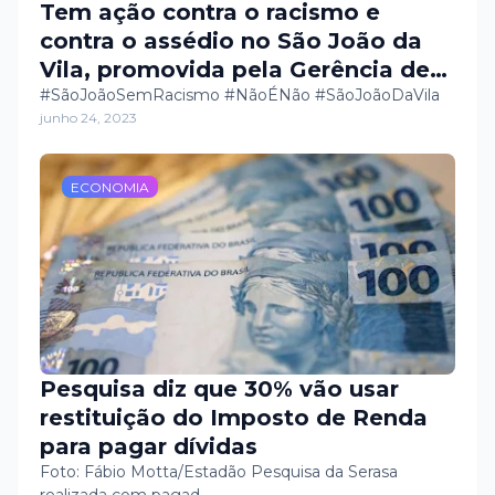
Tem ação contra o racismo e
contra o assédio no São João da
Vila, promovida pela Gerência de
Juventude e Igualdade Racial.
#SãoJoãoSemRacismo #NãoÉNão #SãoJoãoDaVila
junho 24, 2023
ECONOMIA
Pesquisa diz que 30% vão usar
restituição do Imposto de Renda
para pagar dívidas
Foto: Fábio Motta/Estadão Pesquisa da Serasa