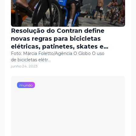
Resolução do Contran define
novas regras para bicicletas
elétricas, patinetes, skates e
monociclos elétricos; veja o que
Foto: Márcia Foletto/Agência O Globo O uso
de bicicletas elétr…
muda a partir de julho
junho 24, 2023
mundo