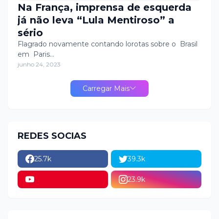
Na França, imprensa de esquerda
já não leva “Lula Mentiroso” a
sério
Flagrado novamente contando lorotas sobre o Brasil
em Paris…
junho 24, 2023
Carregar Mais
REDES SOCIAS
25.7k
39.3k
23.9k