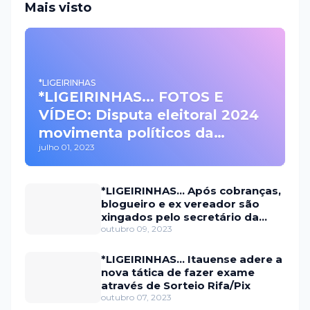
Mais visto
*LIGEIRINHAS
*LIGEIRINHAS... FOTOS E
VÍDEO: Disputa eleitoral 2024
movimenta políticos da
julho 01, 2023
oposição em Itaú na escolha
do candidato a prefeito
*LIGEIRINHAS... Após cobranças,
blogueiro e ex vereador são
xingados pelo secretário da
prefeitura de Itaú
outubro 09, 2023
*LIGEIRINHAS... Itauense adere a
nova tática de fazer exame
através de Sorteio Rifa/Pix
outubro 07, 2023