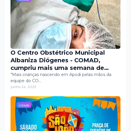
O Centro Obstétrico Municipal
Albaniza Diógenes - COMAD,
cumpriu mais uma semana de
realização de partos cesarianas.
"Mais crianças nascendo em Apodi pelas mãos da
equipe do CO…
junho 24, 2023
cidade