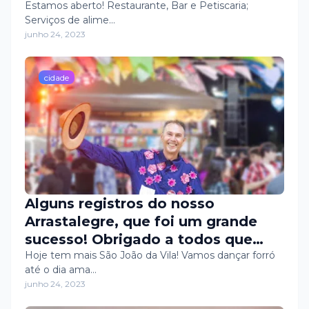
Estamos aberto! Restaurante, Bar e Petiscaria;
Serviços de alime…
junho 24, 2023
cidade
Alguns registros do nosso
Arrastalegre, que foi um grande
sucesso! Obrigado a todos que
participaram.
Hoje tem mais São João da Vila! Vamos dançar forró
até o dia ama…
junho 24, 2023