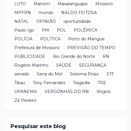
LUTO
Marrom
Maxaranguape
Mossoró
MPFRN
mundo
NALDO FEITOSA
NATAL
OPINIÃO
oportunidade
Paulo Igo
PM
POL
POLÊMICA
POLÍCIA
POLÍTICA
Porto do Mangue
Prefeitura de Mossoró
PREVISÃO DO TEMPO
PUBLICIDADE
Rio Grande do Norte
RN
Rogério Marinho
SAÚDE
SEGURANÇA
senado
Serra do Mel
Sistema Prisio
STF
Tibau
Tony Fernandes
Tragedia
TRE
UPANEMA
VERGONHAS DO RN
Wignis
Zé Pexeiro
Pesquisar este blog