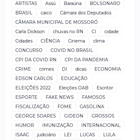
ARTISTAS
Assú
Baraúna
BOLSONARO
BRASIL
caico
Câmara dos Deputados
CÂMARA MUNICIPAL DE MOSSORÓ
Carla Dickson
chuvas no RN
CI
cidade
Cidades
CIÊNCIA
Cinema
clima
CONCURSO
COVID NO BRASIL
CPI DA COVID RN
CPI DA PANDEMIA
CRIME
crimes
DI
dicas
ECONOMIA
EDSON CARLOS
EDUCAÇÃO
ELEIÇÕES 2022
Eleições OAB
Escritor
ESPORTE
FAKE NEWS
FAMOSOS
FISCALIZAÇÃO
FOME
GASOLINA
GEORGE SOARES
GIDEON
GROSSOS
HUMOR
IMUNIZAÇÃO
INTERNACIONAL
ISAAC
judiciário
LEI
LUCAS
LULA