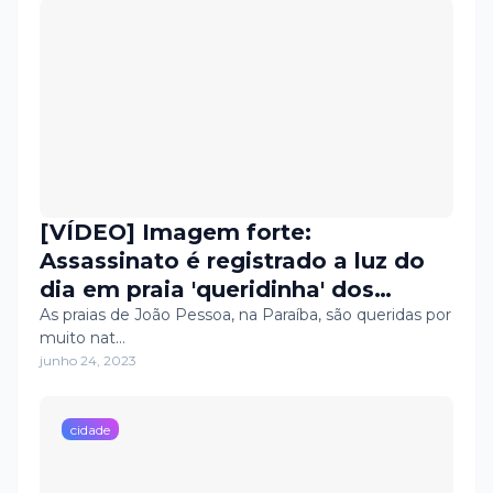
[VÍDEO] Imagem forte:
Assassinato é registrado a luz do
dia em praia 'queridinha' dos
natalenses Fonte: Portal Grande
As praias de João Pessoa, na Paraíba, são queridas por
muito nat…
Ponto
junho 24, 2023
cidade