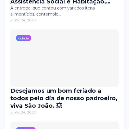
Assistência Social e Habitação,
realizou na quinta- feira (22/06),
A entrega, que contou com variados itens
alimentícios, contemplo…
mais uma distribuição de
junho 24, 2023
alimentos do Programa de
Aquisição de Alimentos - PAA.
cidade
Desejamos um bom feriado a
todos pelo dia de nosso padroeiro,
viva São João. 💥
junho 24, 2023