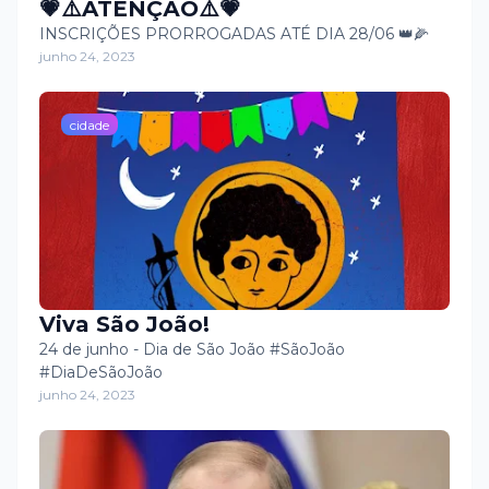
💗⚠️ATENÇÃO⚠️💗
INSCRIÇÕES PRORROGADAS ATÉ DIA 28/06 👑🌽
junho 24, 2023
cidade
Viva São João!
24 de junho - Dia de São João #SãoJoão
#DiaDeSãoJoão
junho 24, 2023