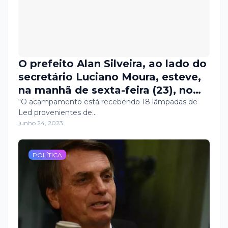
O prefeito Alan Silveira, ao lado do
secretário Luciano Moura, esteve,
na manhã de sexta-feira (23), no
Acampamento Santa Catarina,
“O acampamento está recebendo 18 lâmpadas de
Led provenientes de…
para acompanhar os serviços de
junho 24, 2023
instalação das luminárias de Led
no corredor da localidade.
POLÍTICA