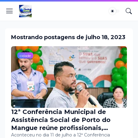
Mostrando postagens de julho 18, 2023
cidade
12ª Conferência Municipal de
Assistência Social de Porto do
Mangue reúne profissionais,
gestores e usuários em prol da
Aconteceu no dia 11 de julho a 12ª Conferência