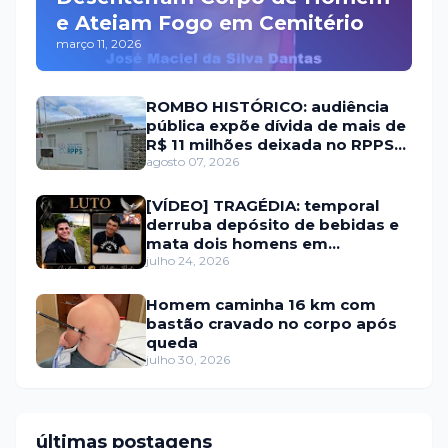
e Ateiam Fogo em Cemitério
março 11, 2026
ROMBO HISTÓRICO: audiência
pública expõe dívida de mais de
R$ 11 milhões deixada no RPPS
de Itaú RN
agosto 07, 2026
[VÍDEO] TRAGÉDIA: temporal
derruba depósito de bebidas e
mata dois homens em
Portalegre
julho 24, 2026
Homem caminha 16 km com
bastão cravado no corpo após
queda
julho 30, 2026
últimas postagens