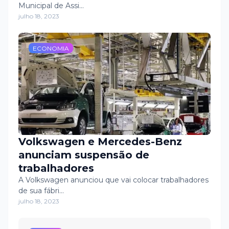
Municipal de Assi…
reconstrução do SUAS 🤝
julho 18, 2023
ECONOMIA
Volkswagen e Mercedes-Benz
anunciam suspensão de
trabalhadores
A Volkswagen anunciou que vai colocar trabalhadores
de sua fábri…
julho 18, 2023