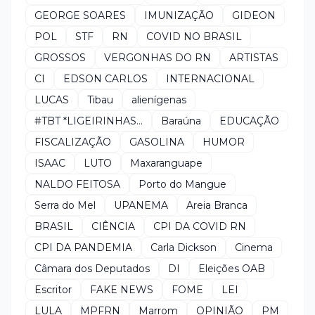
GEORGE SOARES
IMUNIZAÇÃO
GIDEON
POL
STF
RN
COVID NO BRASIL
GROSSOS
VERGONHAS DO RN
ARTISTAS
CI
EDSON CARLOS
INTERNACIONAL
LUCAS
Tibau
alienígenas
#TBT *LIGEIRINHAS...
Baraúna
EDUCAÇÃO
FISCALIZAÇÃO
GASOLINA
HUMOR
ISAAC
LUTO
Maxaranguape
NALDO FEITOSA
Porto do Mangue
Serra do Mel
UPANEMA
Areia Branca
BRASIL
CIÊNCIA
CPI DA COVID RN
CPI DA PANDEMIA
Carla Dickson
Cinema
Câmara dos Deputados
DI
Eleições OAB
Escritor
FAKE NEWS
FOME
LEI
LULA
MPFRN
Marrom
OPINIÃO
PM