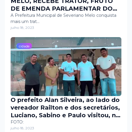
MELO, RECEBE TRATOR, FRUTO
DE EMENDA PARLAMENTAR DO
DEPUTADO FEDERAL BENES
A Prefeitura Municipal de Severiano Melo conquista
mais um trat…
LEOCÁDIO
julho 18, 2023
cidade
O prefeito Alan Silveira, ao lado do
vereador Railton e dos secretários,
Luciano, Sabino e Paulo visitou, na
manhã desta terça-feira (18), a
FOTO:
julho 18, 2023
obra da UBS Andrew Samuel, na