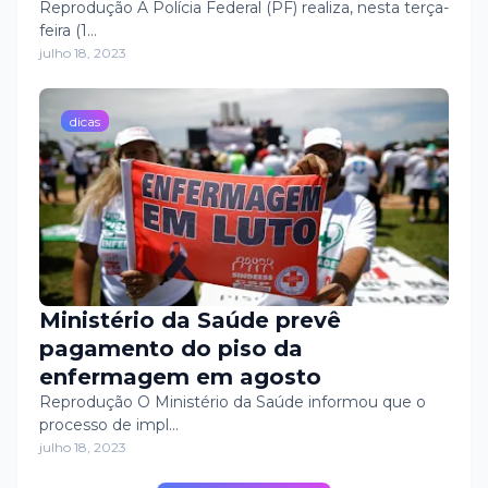
Guarulhos
Reprodução A Polícia Federal (PF) realiza, nesta terça-
feira (1…
julho 18, 2023
dicas
Ministério da Saúde prevê
pagamento do piso da
enfermagem em agosto
Reprodução O Ministério da Saúde informou que o
processo de impl…
julho 18, 2023