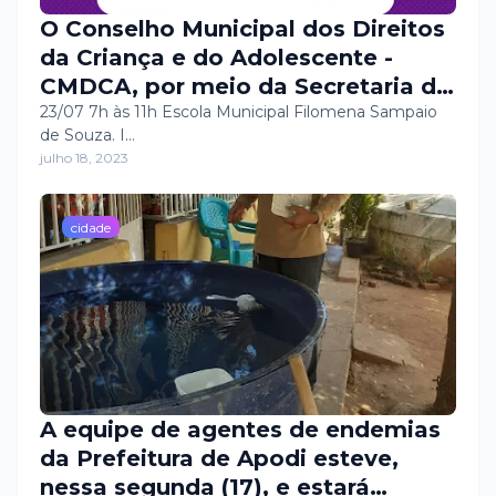
O Conselho Municipal dos Direitos
da Criança e do Adolescente -
CMDCA, por meio da Secretaria do
Trabalho, Habitação e Assistência
23/07 7h às 11h Escola Municipal Filomena Sampaio
de Souza. I…
Social, informa que a prova de
julho 18, 2023
conhecimentos específicos, para
candidatos deferidos para o
Processo de Escolha Unificada
cidade
para o Conselho Tutelar, será
realizada no dia 23/07, das 7h ás
11h, na Escola Municipal Filomena
Sampaio de Souza.
A equipe de agentes de endemias
da Prefeitura de Apodi esteve,
nessa segunda (17), e estará