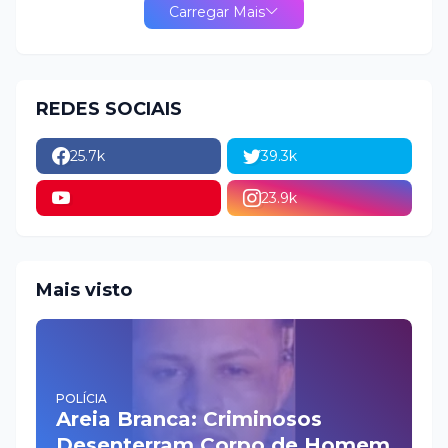
Carregar Mais
REDES SOCIAIS
25.7k
39.3k
23.9k
Mais visto
POLÍCIA
Areia Branca: Criminosos
Desenterram Corpo de Homem