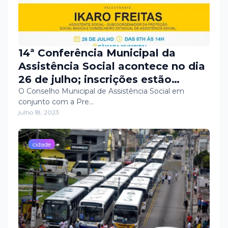
14ª Conferência Municipal da
Assistência Social acontece no dia
26 de julho; inscrições estão
abertas
O Conselho Municipal de Assistência Social em
conjunto com a Pre…
julho 18, 2023
cidade