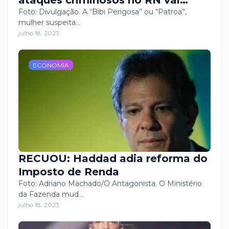
ataques criminosos no RN vai
cumprir pena em Caicó
Foto: Divulgação. A “Bibi Perigosa” ou “Patroa”,
mulher suspeita…
julho 18, 2023
ECONOMIA
RECUOU: Haddad adia reforma do
Imposto de Renda
Foto: Adriano Machado/O Antagonista. O Ministério
da Fazenda mud…
julho 18, 2023