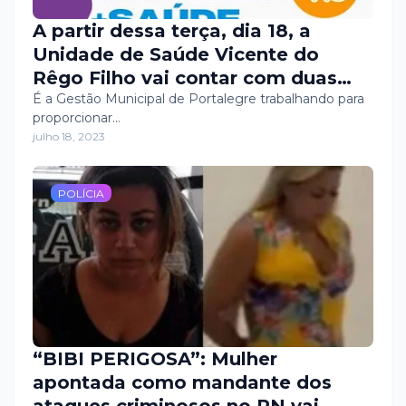
A partir dessa terça, dia 18, a
Unidade de Saúde Vicente do
Rêgo Filho vai contar com duas
equipes de saúde bucal,
É a Gestão Municipal de Portalegre trabalhando para
proporcionar…
atendendo em horário estendido,
julho 18, 2023
das 7h às 19h, a fim de garantir
cuidados odontológicos acessíveis
e de qualidade para todos os
POLÍCIA
portalegrenses.
“BIBI PERIGOSA”: Mulher
apontada como mandante dos