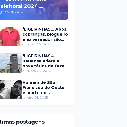
eleitoral 2024
movimenta políticos
julho 01, 2023
da oposição em Itaú na
escolha do candidato
*LIGEIRINHAS... Após
a prefeito
cobranças, blogueiro
e ex vereador são
xingados pelo
outubro 09, 2023
secretário da
prefeitura de Itaú
*LIGEIRINHAS...
Itauense adere a
nova tática de fazer
exame através de
outubro 07, 2023
Sorteio Rifa/Pix
Homem de São
Francisco do Oeste
é morto no
município de
janeiro 01, 2025
Rodolfo Fernandes
RN
ltimas postagens