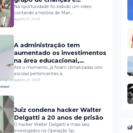
adolescentes do Serviço de
Na oportunidade foi exibido um vídeo
contando a história de Mari…
Convivência e
agosto 21, 2023
Fortalecimento de Vínculos -
SCFV.
A administração tem
aumentado os investimentos
na área educacional,
realizando reformas,
Até o momento, já foram climatizadas oito
escolas pertencentes à…
reestruturações e
agosto 21, 2023
implementando sistemas de
climatização. ❄️
Juiz condena hacker Walter
Delgatti a 20 anos de prisão
O hacker Walter Delgatti e mais seis
ú
investigados na Operação Sp…