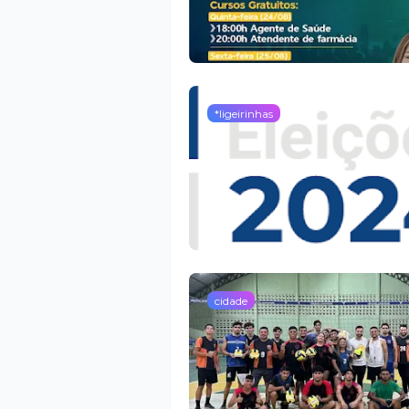
*ligeirinhas
cidade