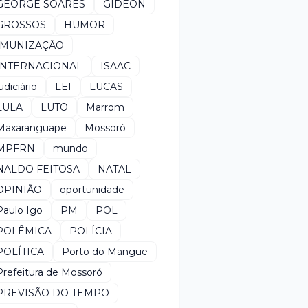
GEORGE SOARES
GIDEON
GROSSOS
HUMOR
IMUNIZAÇÃO
INTERNACIONAL
ISAAC
udiciário
LEI
LUCAS
LULA
LUTO
Marrom
Maxaranguape
Mossoró
MPFRN
mundo
NALDO FEITOSA
NATAL
OPINIÃO
oportunidade
Paulo Igo
PM
POL
POLÊMICA
POLÍCIA
POLÍTICA
Porto do Mangue
Prefeitura de Mossoró
PREVISÃO DO TEMPO