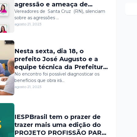
agressão e ameaça de
vereador à esposa
Vereadores de Santa Cruz (RN), silenciam
sobre as agressões …
agosto 21, 2023
Nesta sexta, dia 18, o
prefeito José Augusto e a
equipe técnica da Prefeitura
Municipal de Portalegre se
No encontro foi possível diagnosticar os
benefícios que obra irá…
reuniram com a equipe de
agosto 21, 2023
direção e engenharia da
Caern para dialogar e traçar
o planejamento das
próximas intervenções das
IESPBrasil tem o prazer de
obras de ampliação de rede
trazer mais uma edição do
de abastecimento no
PROJETO PROFISSÃO PARA