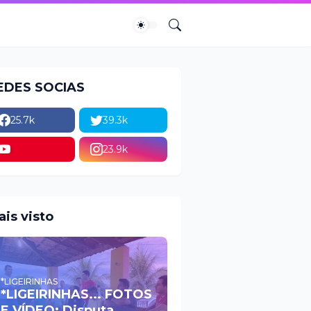
EDES SOCIAS
25.7k
39.3k
23.9k
ais visto
*LIGEIRINHAS
*LIGEIRINHAS... FOTOS
E VÍDEO: Disputa