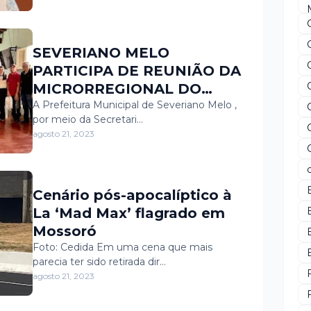
SEVERIANO MELO
PARTICIPA DE REUNIÃO DA
MICRORREGIONAL DO
MÉDIO OESTE POTIGUAR
A Prefeitura Municipal de Severiano Melo ,
por meio da Secretari…
agosto 21, 2023
Cenário pós-apocalíptico à
La ‘Mad Max’ flagrado em
Mossoró
Foto: Cedida Em uma cena que mais
parecia ter sido retirada dir…
agosto 21, 2023