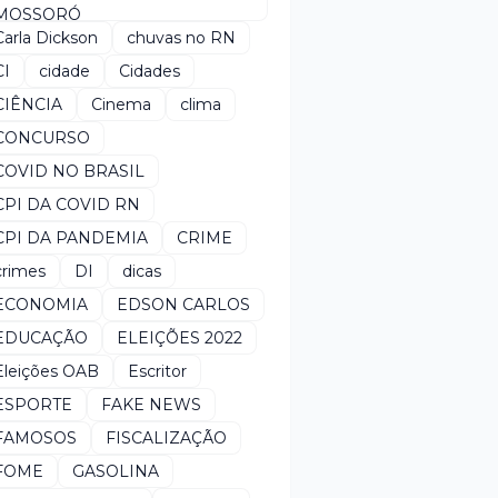
MOSSORÓ
Carla Dickson
chuvas no RN
CI
cidade
Cidades
CIÊNCIA
Cinema
clima
CONCURSO
COVID NO BRASIL
CPI DA COVID RN
CPI DA PANDEMIA
CRIME
crimes
DI
dicas
ECONOMIA
EDSON CARLOS
EDUCAÇÃO
ELEIÇÕES 2022
Eleições OAB
Escritor
ESPORTE
FAKE NEWS
FAMOSOS
FISCALIZAÇÃO
FOME
GASOLINA