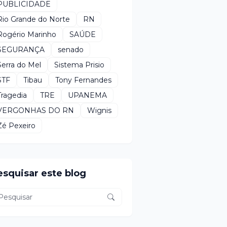
PUBLICIDADE
Rio Grande do Norte
RN
Rogério Marinho
SAÚDE
SEGURANÇA
senado
Serra do Mel
Sistema Prisio
STF
Tibau
Tony Fernandes
Tragedia
TRE
UPANEMA
VERGONHAS DO RN
Wignis
Zé Pexeiro
esquisar este blog