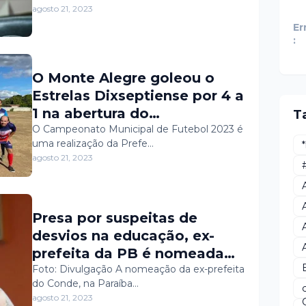
agosto 21, 2023
Er
:
O Monte Alegre goleou o
Estrelas Dixseptiense por 4 a
1 na abertura do
T
Campeonato Municipal de
O Campeonato Municipal de Futebol 2023 é
uma realização da Prefe…
Futebol 2023, em partida
agosto 21, 2023
realizada na tarde do último
sábado (19), no Estádio
Maurílio Dias, e válida pelo
Presa por suspeitas de
Grupo A.
desvios na educação, ex-
prefeita da PB é nomeada
no Ministério da Educação
Foto: Divulgação A nomeação da ex-prefeita
do Conde, na Paraíba…
agosto 21, 2023