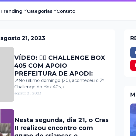
o
Trending
Categorias
Contato
agosto 21, 2023
R
VÍDEO: 🏋🏾 CHALLENGE BOX
405 COM APOIO
PREFEITURA DE APODI:
📍No último domingo (20), aconteceu o 2º
Challenge do Box 405, u…
agosto 21, 2023
M
Nesta segunda, dia 21, o Cras
II realizou encontro com
grupo de crianças e