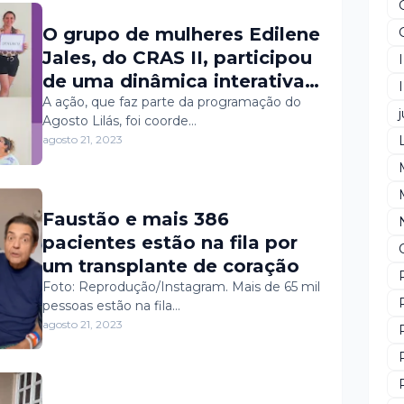
O grupo de mulheres Edilene
Jales, do CRAS II, participou
de uma dinâmica interativa
com o tema: Violência
A ação, que faz parte da programação do
j
Agosto Lilás, foi coorde…
contra a mulher é crime,
agosto 21, 2023
você não esta sozinha, na
última sexta, dia 18.
Faustão e mais 386
pacientes estão na fila por
um transplante de coração
Foto: Reprodução/Instagram. Mais de 65 mil
pessoas estão na fila…
agosto 21, 2023