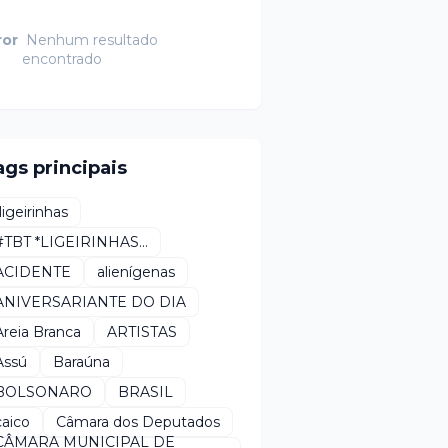
ror
Nenhum resultado
encontrado
ags principais
*ligeirinhas
#TBT *LIGEIRINHAS...
ACIDENTE
alienígenas
ANIVERSARIANTE DO DIA
Areia Branca
ARTISTAS
Assú
Baraúna
BOLSONARO
BRASIL
caico
Câmara dos Deputados
CÂMARA MUNICIPAL DE