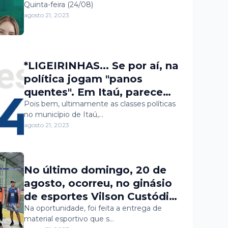
Município.
TODOS, ofertando CURSOS
Quinta-feira (24/08)
agosto 21, 2023
GRATUITOS em Itaú - RN
*LIGEIRINHAS... Se por aí, na
política jogam "panos
quentes". Em Itaú, parece
que jogaram água gelada e
Pois bem, ultimamente as classes políticas
no município de Itaú,…
bem gelada! rs
agosto 21, 2023
No último domingo, 20 de
agosto, ocorreu, no ginásio
de esportes Vilson Custódio
Diógenes, um torneio de
Na oportunidade, foi feita a entrega de
material esportivo que s…
voleibol que reuniu atletas