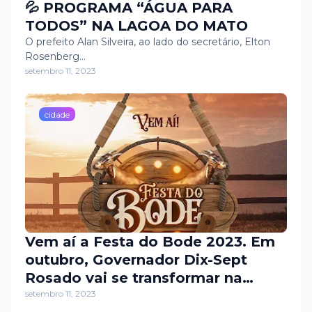
💦 PROGRAMA “ÁGUA PARA
TODOS” NA LAGOA DO MATO
O prefeito Alan Silveira, ao lado do secretário, Elton
Rosenberg…
setembro 11, 2023
cidade
Vem aí a Festa do Bode 2023. Em
outubro, Governador Dix-Sept
Rosado vai se transformar na
capital potiguar da
setembro 11, 2023