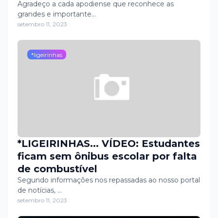
continuamos com quase 72% de
Agradeço a cada apodiense que reconhece as
grandes e importante…
aprovação popular, nestes 6 anos
setembro 11, 2023
e 9 meses de mandato como
prefeito de Apodi.
*ligeirinhas
*LIGEIRINHAS... VÍDEO: Estudantes
ficam sem ônibus escolar por falta
de combustível
Segundo informações nos repassadas ao nosso portal
de notícias, …
setembro 11, 2023