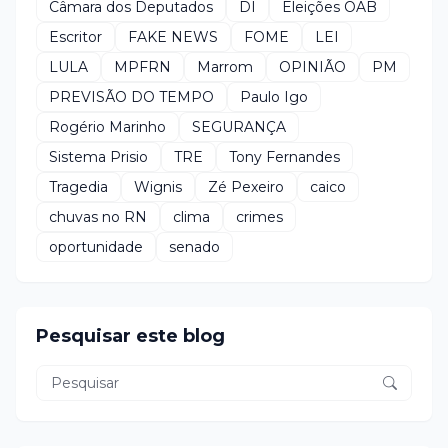
Câmara dos Deputados
DI
Eleições OAB
Escritor
FAKE NEWS
FOME
LEI
LULA
MPFRN
Marrom
OPINIÃO
PM
PREVISÃO DO TEMPO
Paulo Igo
Rogério Marinho
SEGURANÇA
Sistema Prisio
TRE
Tony Fernandes
Tragedia
Wignis
Zé Pexeiro
caico
chuvas no RN
clima
crimes
oportunidade
senado
Pesquisar este blog