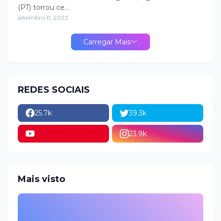
(PT) torrou ce…
setembro 11, 2023
Carregar Mais
REDES SOCIAIS
25.7k
39.3k
23.9k
Mais visto