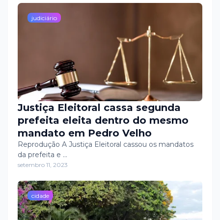
ovinocaprinocultura.
judiciário
Justiça Eleitoral cassa segunda
prefeita eleita dentro do mesmo
mandato em Pedro Velho
Reprodução A Justiça Eleitoral cassou os mandatos
da prefeita e …
setembro 11, 2023
cidade