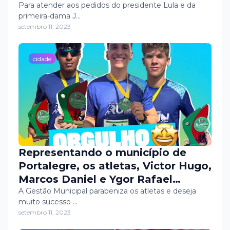
Para atender aos pedidos do presidente Lula e da
primeira-dama J…
setembro 11, 2023
cidade
Representando o município de
Portalegre, os atletas, Victor Hugo,
Marcos Daniel e Ygor Rafael
conquistaram o pódio na 1ª Corrida
A Gestão Municipal parabeniza os atletas e deseja
muito sucesso …
Galo RUN, em Potiretama/CE, na
setembro 11, 2023
categoria de 18 a 29 anos,