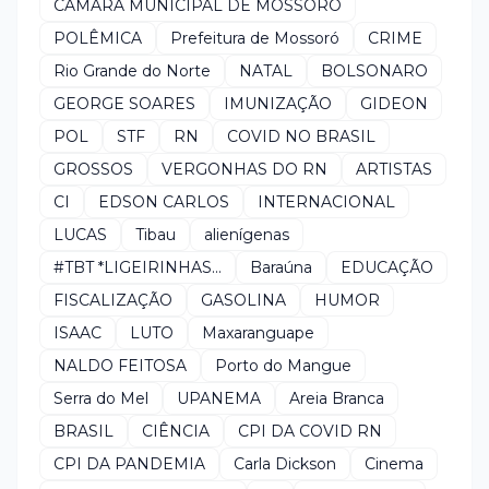
CÂMARA MUNICIPAL DE MOSSORÓ
POLÊMICA
Prefeitura de Mossoró
CRIME
Rio Grande do Norte
NATAL
BOLSONARO
GEORGE SOARES
IMUNIZAÇÃO
GIDEON
POL
STF
RN
COVID NO BRASIL
GROSSOS
VERGONHAS DO RN
ARTISTAS
CI
EDSON CARLOS
INTERNACIONAL
LUCAS
Tibau
alienígenas
#TBT *LIGEIRINHAS...
Baraúna
EDUCAÇÃO
FISCALIZAÇÃO
GASOLINA
HUMOR
ISAAC
LUTO
Maxaranguape
NALDO FEITOSA
Porto do Mangue
Serra do Mel
UPANEMA
Areia Branca
BRASIL
CIÊNCIA
CPI DA COVID RN
CPI DA PANDEMIA
Carla Dickson
Cinema