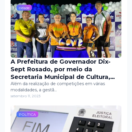
cidade
A Prefeitura de Governador Dix-
Sept Rosado, por meio da
Secretaria Municipal de Cultura,
Turismo, Desporto e Juventude,
Além da realização de competições em várias
modalidades, a gestã…
continua com a política de
setembro 11, 2023
incentivo ao esporte também com
a distribuição de material
esportivo.
POLÍTICA