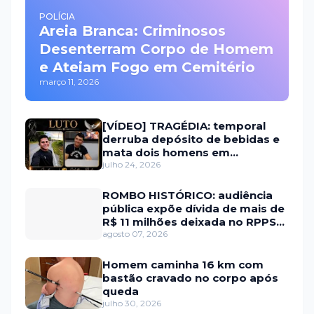
POLÍCIA
Areia Branca: Criminosos
Desenterram Corpo de Homem
e Ateiam Fogo em Cemitério
março 11, 2026
[VÍDEO] TRAGÉDIA: temporal
derruba depósito de bebidas e
mata dois homens em
Portalegre
julho 24, 2026
ROMBO HISTÓRICO: audiência
pública expõe dívida de mais de
R$ 11 milhões deixada no RPPS
de Itaú RN
agosto 07, 2026
Homem caminha 16 km com
bastão cravado no corpo após
queda
julho 30, 2026