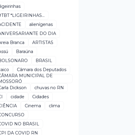
*ligeirinhas
#TBT *LIGEIRINHAS...
ACIDENTE
alienígenas
ANIVERSARIANTE DO DIA
Areia Branca
ARTISTAS
Assú
Baraúna
BOLSONARO
BRASIL
caico
Câmara dos Deputados
CÂMARA MUNICIPAL DE
MOSSORÓ
Carla Dickson
chuvas no RN
CI
cidade
Cidades
CIÊNCIA
Cinema
clima
CONCURSO
COVID NO BRASIL
CPI DA COVID RN