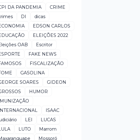
CPI DA PANDEMIA
CRIME
crimes
DI
dicas
ECONOMIA
EDSON CARLOS
EDUCAÇÃO
ELEIÇÕES 2022
Eleições OAB
Escritor
ESPORTE
FAKE NEWS
FAMOSOS
FISCALIZAÇÃO
FOME
GASOLINA
GEORGE SOARES
GIDEON
GROSSOS
HUMOR
IMUNIZAÇÃO
INTERNACIONAL
ISAAC
udiciário
LEI
LUCAS
LULA
LUTO
Marrom
Maxaranguape
Mossoró