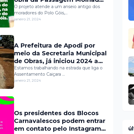
do Mulungu, situada na
O projeto atende a um anseio antigo dos
moradores do Polo Góis,…
Região do Polo Góis. Esta
janeiro 21, 2024
realização foi possível por
meio de recursos próprios,
provenientes de emendas
A Prefeitura de Apodi por
impositivas.
meio da Secretaria Municipal
de Obras, já iniciou 2024 a
todo vapor no trabalho de
Estamos trabalhando na estrada que liga o
Assentamento Caiçara …
terraplanagem e
janeiro 21, 2024
recuperação das estradas
vicinais do município.
Os presidentes dos Blocos
Carnavalescos podem entrar
em contato pelo Instagram
ú