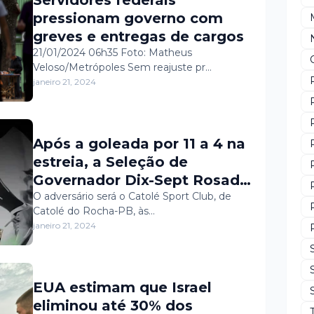
pressionam governo com
greves e entregas de cargos
21/01/2024 06h35 Foto: Matheus
Veloso/Metrópoles Sem reajuste pr…
janeiro 21, 2024
Após a goleada por 11 a 4 na
estreia, a Seleção de
Governador Dix-Sept Rosado
volta a quadra na noite de
O adversário será o Catolé Sport Club, de
Catolé do Rocha-PB, às…
hoje (21) pela XVIII Copa
janeiro 21, 2024
Regional de Futsal de Almino
Afonso.
EUA estimam que Israel
eliminou até 30% dos