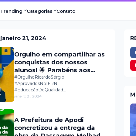
o
Trending
Categorias
Contato
janeiro 21, 2024
R
Orgulho em compartilhar as
conquistas dos nossos
alunos! 🌟 Parabéns aos
brilhantes estudantes da
#OrgulhoRicardoSérgio
#AprovadosNoIFRN
Escola Ricardo Sérgio
#EducaçãoDeQualidad…
aprovados no IFRN. Aqui, a
M
janeiro 21, 2024
excelência se comprova e os
sonhos se realizam. Juntos,
construímos caminhos de
A Prefeitura de Apodi
sucesso! 📚🎓
concretizou a entrega da
obra da Passagem Molhada