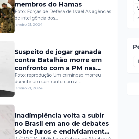
membros do Hamas
Foto: Forças de Defesa de Israel As agências
de inteligência dos…
janeiro 21, 2024
P
Suspeito de jogar granada
contra Batalhão morre em
confronto com a PM nas
Rocas
Foto: reprodução Um criminoso morreu
durante um confronto com a …
janeiro 21, 2024
Inadimplência volta a subir
no Brasil em ano de debates
sobre juros e endividamento;
21/01/2024 10h25 Foto: Cobanams/Pixabay A