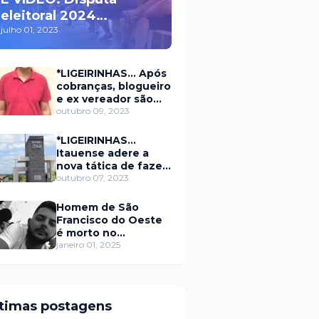
eleitoral 2024
movimenta políticos
julho 01, 2023
da oposição em Itaú na
escolha do candidato
*LIGEIRINHAS... Após
a prefeito
cobranças, blogueiro
e ex vereador são
xingados pelo
outubro 09, 2023
secretário da
prefeitura de Itaú
*LIGEIRINHAS...
Itauense adere a
nova tática de fazer
exame através de
outubro 07, 2023
Sorteio Rifa/Pix
Homem de São
Francisco do Oeste
é morto no
município de
janeiro 01, 2025
Rodolfo Fernandes
RN
ltimas postagens