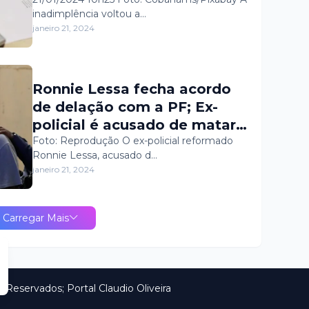
quatro a cada dez brasileiros
inadimplência voltou a…
estão inadimplentes
janeiro 21, 2024
Ronnie Lessa fecha acordo
de delação com a PF; Ex-
policial é acusado de matar
Marielle Franco e Anderson
Foto: Reprodução O ex-policial reformado
Ronnie Lessa, acusado d…
Gomes
janeiro 21, 2024
Carregar Mais
 Reservados; Portal Claudio Oliveira