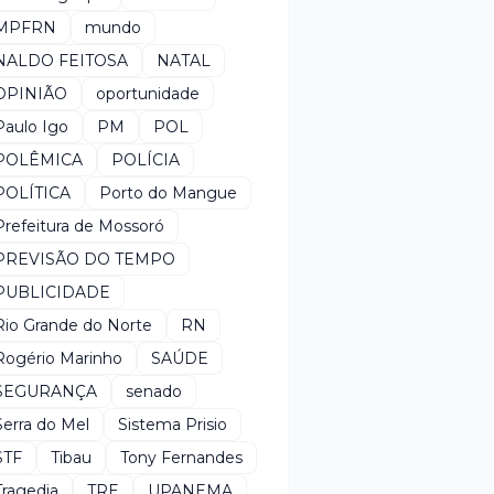
MPFRN
mundo
NALDO FEITOSA
NATAL
OPINIÃO
oportunidade
Paulo Igo
PM
POL
POLÊMICA
POLÍCIA
POLÍTICA
Porto do Mangue
Prefeitura de Mossoró
PREVISÃO DO TEMPO
PUBLICIDADE
Rio Grande do Norte
RN
Rogério Marinho
SAÚDE
SEGURANÇA
senado
Serra do Mel
Sistema Prisio
STF
Tibau
Tony Fernandes
Tragedia
TRE
UPANEMA