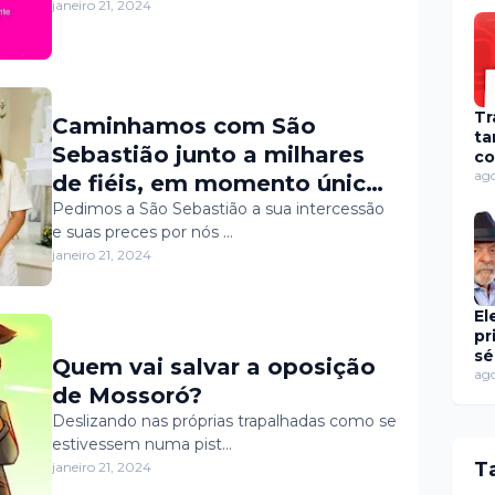
@secultportodomangue
janeiro 21, 2024
Tr
Caminhamos com São
t
Sebastião junto a milhares
co
di
ago
de fiéis, em momento único
de fé e religiosidade. O
Pedimos a São Sebastião a sua intercessão
e suas preces por nós …
padroeiro de nossa
janeiro 21, 2024
Governador Dix-sept Rosado
é inspiração a todos nós por
El
sua história de defesa aos
pr
cristãos mais humildes e de
sé
Quem vai salvar a oposição
mu
ago
devoção a Deus. A nossa
de Mossoró?
ch
peregrinação foi um
pr
Deslizando nas próprias trapalhadas como se
co
verdadeiro canto de
estivessem numa pist…
esperança e confissão de fé.
T
janeiro 21, 2024