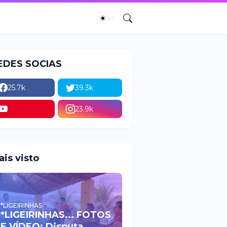
EDES SOCIAS
25.7k
39.3k
23.9k
ais visto
*LIGEIRINHAS
*LIGEIRINHAS... FOTOS
E VÍDEO: Disputa