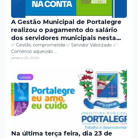
A Gestão Municipal de Portalegre
realizou o pagamento do salário
dos servidores municipais nesta
quinta-feira, dia 25.
✅ Gestão comprometida ✅ Servidor Valorizado ✅
Comércio aquecido …
janeiro 25, 2024
cidade
Na última terça feira, dia 23 de