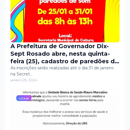
A Prefeitura de Governador Dix-
Sept Rosado abre, nesta quinta-
feira (25), cadastro de paredões de
som. A medida é uma solicitação
As inscrições serão realizadas até o dia 31 de janeiro
na Secret…
da Polícia Militar que só permitirá
janeiro 25, 2024
o uso, durante o Dissé Folia 2024,
dos paredões cadastrados.
cidade