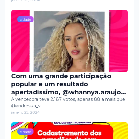
cidade
Com uma grande participação
popular e um resultado
apertadíssimo, @whannya.araujo
foi eleita Rainha do Dissé Folia
A vencedora teve 2.187 votos, apenas 88 a mais que
@andressia_vi…
2024, o maior carnaval da história
janeiro 25, 2024
de Governador Dix-Sept Rosado.
cidade