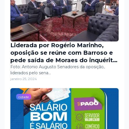
Liderada por Rogério Marinho,
oposição se reúne com Barroso e
pede saída de Moraes do inquérito
sobre 8 de janeiro
Foto: Antonio Augusto Senadores da oposição,
liderados pelo sena…
janeiro 25, 2024
cidade