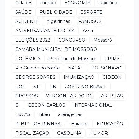
Cidades
mundo
ECONOMIA
judiciário
SAÚDE
PUBLICIDADE
ESPORTE
ACIDENTE
*ligeirinhas
FAMOSOS
ANIVERSARIANTE DO DIA
Assú
ELEIÇÕES 2022
CONCURSO
Mossoró
CÂMARA MUNICIPAL DE MOSSORÓ
POLÊMICA
Prefeitura de Mossoró
CRIME
Rio Grande do Norte
NATAL
BOLSONARO
GEORGE SOARES
IMUNIZAÇÃO
GIDEON
POL
STF
RN
COVID NO BRASIL
GROSSOS
VERGONHAS DO RN
ARTISTAS
CI
EDSON CARLOS
INTERNACIONAL
LUCAS
Tibau
alienígenas
#TBT *LIGEIRINHAS...
Baraúna
EDUCAÇÃO
FISCALIZAÇÃO
GASOLINA
HUMOR