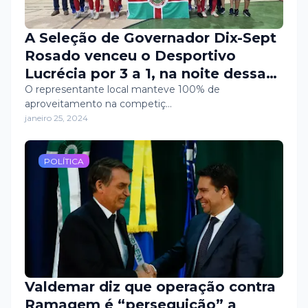
A Seleção de Governador Dix-Sept
Rosado venceu o Desportivo
Lucrécia por 3 a 1, na noite dessa
quarta-feira (24), e se classificou
O representante local manteve 100% de
aproveitamento na competiç…
para as semifinais da XVIII Copa
janeiro 25, 2024
Regional de Futsal de Almino
Afonso.
POLÍTICA
Valdemar diz que operação contra
Ramagem é “perseguição” a