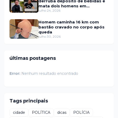
derruba depósito de bebidas e
mata dois homens em
Portalegre
julho 24, 2026
Homem caminha 16 km com
bastão cravado no corpo após
queda
julho 30, 2026
últimas postagens
Error:
Nenhum resultado encontrado
Tags principais
cidade
POLÍTICA
dicas
POLÍCIA