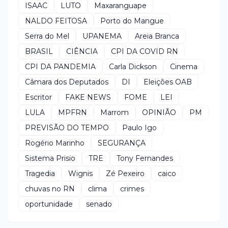
ISAAC
LUTO
Maxaranguape
NALDO FEITOSA
Porto do Mangue
Serra do Mel
UPANEMA
Areia Branca
BRASIL
CIÊNCIA
CPI DA COVID RN
CPI DA PANDEMIA
Carla Dickson
Cinema
Câmara dos Deputados
DI
Eleições OAB
Escritor
FAKE NEWS
FOME
LEI
LULA
MPFRN
Marrom
OPINIÃO
PM
PREVISÃO DO TEMPO
Paulo Igo
Rogério Marinho
SEGURANÇA
Sistema Prisio
TRE
Tony Fernandes
Tragedia
Wignis
Zé Pexeiro
caico
chuvas no RN
clima
crimes
oportunidade
senado