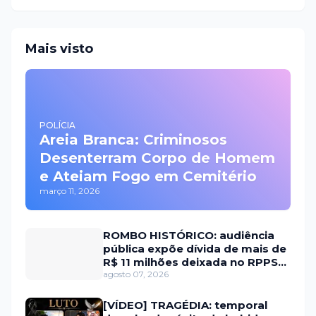
Mais visto
POLÍCIA
Areia Branca: Criminosos
Desenterram Corpo de Homem
e Ateiam Fogo em Cemitério
março 11, 2026
ROMBO HISTÓRICO: audiência
pública expõe dívida de mais de
R$ 11 milhões deixada no RPPS
de Itaú RN
agosto 07, 2026
[VÍDEO] TRAGÉDIA: temporal