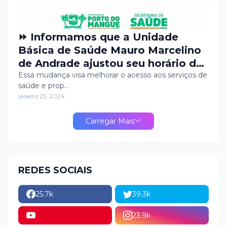
⏩ Informamos que a Unidade
Básica de Saúde Mauro Marcelino
de Andrade ajustou seu horário de
agendamento médico e
Essa mudança visa melhorar o acesso aos serviços de
saúde e prop…
odontológico, passando a ocorrer
janeiro 25, 2024
nas sextas-feiras pela manhã.
Carregar Mais
REDES SOCIAIS
25.7k
39.3k
23.9k