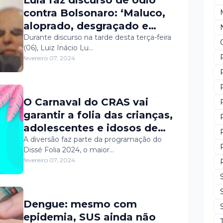
contra Bolsonaro: ‘Maluco,
aloprado, desgraçado e
ignorante’
Durante discurso na tarde desta terça-feira
(06), Luiz Inácio Lu…
fevereiro 07, 2024
O Carnaval do CRAS vai
garantir a folia das crianças,
adolescentes e idosos de
Governador Dix-Sept Rosado
A diversão faz parte da programação do
Dissé Folia 2024, o maior…
nesta quarta-feira (07) e
fevereiro 07, 2024
quinta-feira (08) no Gov Dix-
Park.
Dengue: mesmo com
epidemia, SUS ainda não