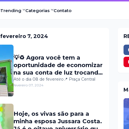
o
Trending
Categorias
Contato
fevereiro 7, 2024
R
💡♻️ Agora você tem a
oportunidade de economizar
na sua conta de luz trocando
suas lâmpadas antigas por
Até o dia 08 de fevereiro📍 Praça Central
fevereiro 07, 2024
LEDs. A unidade móvel do
M
grupo Neoenergia estará
disponível para receber suas
lâmpadas e fornecer as
Hoje, os vivas são para a
lâmpadas de LED.
minha esposa Jussara Costa.
Já é o oitavo aniversário que