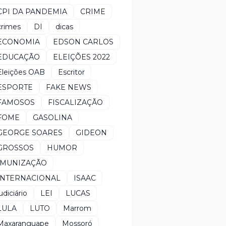
CPI DA PANDEMIA
CRIME
crimes
DI
dicas
ECONOMIA
EDSON CARLOS
EDUCAÇÃO
ELEIÇÕES 2022
Eleições OAB
Escritor
ESPORTE
FAKE NEWS
FAMOSOS
FISCALIZAÇÃO
FOME
GASOLINA
GEORGE SOARES
GIDEON
GROSSOS
HUMOR
IMUNIZAÇÃO
INTERNACIONAL
ISAAC
udiciário
LEI
LUCAS
LULA
LUTO
Marrom
Maxaranguape
Mossoró