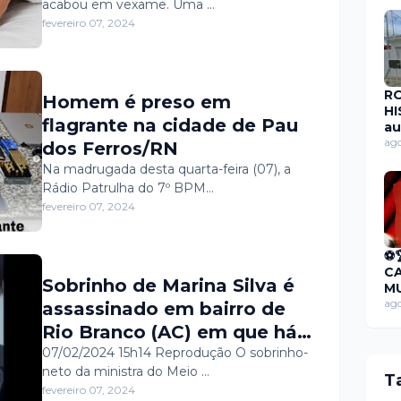
acabou em vexame. Uma …
fevereiro 07, 2024
R
Homem é preso em
HI
flagrante na cidade de Pau
au
pú
ago
dos Ferros/RN
dí
Na madrugada desta quarta-feira (07), a
de
Rádio Patrulha do 7º BPM…
mi
fevereiro 07, 2024
de
RP
R
⚽
C
Sobrinho de Marina Silva é
MU
F
ago
assassinado em bairro de
CA
Rio Branco (AC) em que há
🏆
disputa entre facções
07/02/2024 15h14 Reprodução O sobrinho-
neto da ministra do Meio …
T
fevereiro 07, 2024