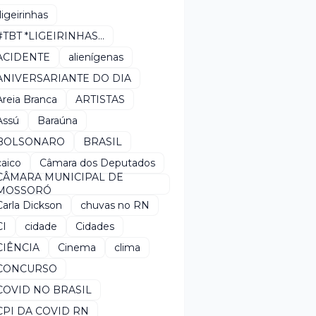
*ligeirinhas
#TBT *LIGEIRINHAS...
ACIDENTE
alienígenas
ANIVERSARIANTE DO DIA
Areia Branca
ARTISTAS
Assú
Baraúna
BOLSONARO
BRASIL
caico
Câmara dos Deputados
CÂMARA MUNICIPAL DE
MOSSORÓ
Carla Dickson
chuvas no RN
CI
cidade
Cidades
CIÊNCIA
Cinema
clima
CONCURSO
COVID NO BRASIL
CPI DA COVID RN