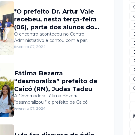
o Processo Seletivo
Simplificado para a
*O prefeito Dr. Artur Vale
contratação de estagiários
recebeu, nesta terça-feira
para atuar na Secretaria
(06), parte dos alunos do
Municipal de Educação e
Cursinho Preparatório para o
O encontro aconteceu no Centro
Desporto
Administrativo e contou com a par…
IFRN que foram aprovados
fevereiro 07, 2024
no Exame de Seleção 2024.
Fátima Bezerra
“desmoraliza” prefeito de
Caicó (RN), Judas Tadeu
A Governadora Fátima Bezerra
“desmoralizou ” o prefeito de Caicó…
fevereiro 07, 2024
j
Lula faz discurso de ódio