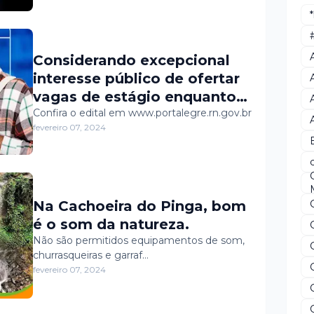
Considerando excepcional
interesse público de ofertar
vagas de estágio enquanto
um ato educativo escolar
Confira o edital em www.portalegre.rn.gov.br
fevereiro 07, 2024
supervisionado,
desenvolvido no ambiente
de trabalho, que visa à
preparação para o trabalho
Na Cachoeira do Pinga, bom
produtivo de educandos que
é o som da natureza.
estejam frequentando o
Não são permitidos equipamentos de som,
ensino regular em
churrasqueiras e garraf…
instituições de educação
fevereiro 07, 2024
superior, a Gestão Municipal
de Portalegre torna público