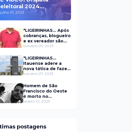
eleitoral 2024
movimenta políticos
julho 01, 2023
da oposição em Itaú na
escolha do candidato
*LIGEIRINHAS... Após
a prefeito
cobranças, blogueiro
e ex vereador são
xingados pelo
outubro 09, 2023
secretário da
prefeitura de Itaú
*LIGEIRINHAS...
Itauense adere a
nova tática de fazer
exame através de
outubro 07, 2023
Sorteio Rifa/Pix
Homem de São
Francisco do Oeste
é morto no
município de
janeiro 01, 2025
Rodolfo Fernandes
RN
ltimas postagens