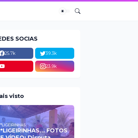
EDES SOCIAS
25.7k
39.3k
23.9k
ais visto
*LIGEIRINHAS
*LIGEIRINHAS... FOTOS
E VÍDEO: Disputa