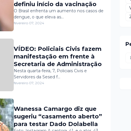
definiu início da vacinação
O Brasil enfrenta um aumento nos casos de
dengue, o que eleva as…
fevereiro 07, 2024
P
VÍDEO: Policiais Civis fazem
manifestação em frente à
Secretaria de Administração
Nesta quarta-feira, 7, Policiais Civis e
Servidores da Sesed f…
fevereiro 07, 2024
Wanessa Camargo diz que
sugeriu “casamento aberto”
para testar Dado Dolabella
Foto: Instagram A cantora, 41, e o ator, 43,