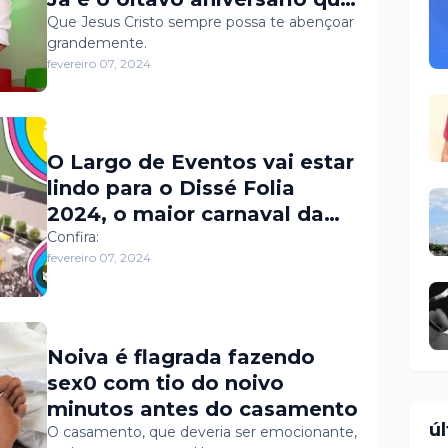
comemoramos juntos. Ela
Que Jesus Cristo sempre possa te abençoar
grandemente.
me deu o presente mais
fevereiro 07, 2024
valioso da minha vida, que é
a nossa pequena “Maria
Elloá”.
O Largo de Eventos vai estar
lindo para o Dissé Folia
2024, o maior carnaval da
história de Governador Dix-
Confira:
fevereiro 07, 2024
Sept Rosado. E eu só
contando as horas para
começar a folia. Você
também tá. Assuma!
Noiva é flagrada fazendo
sex0 com tio do noivo
minutos antes do casamento
ú
O casamento, que deveria ser emocionante,