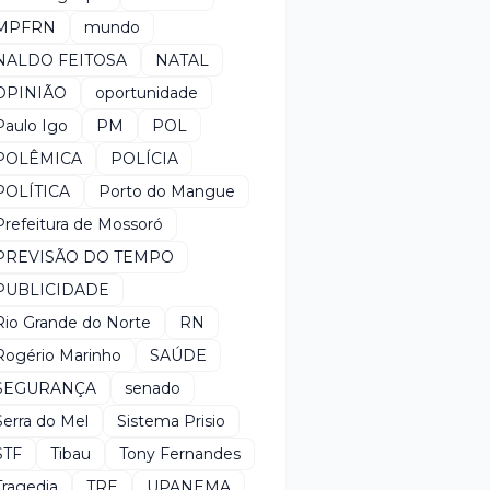
MPFRN
mundo
NALDO FEITOSA
NATAL
OPINIÃO
oportunidade
Paulo Igo
PM
POL
POLÊMICA
POLÍCIA
POLÍTICA
Porto do Mangue
Prefeitura de Mossoró
PREVISÃO DO TEMPO
PUBLICIDADE
Rio Grande do Norte
RN
Rogério Marinho
SAÚDE
SEGURANÇA
senado
Serra do Mel
Sistema Prisio
STF
Tibau
Tony Fernandes
Tragedia
TRE
UPANEMA