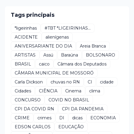
Tags principais
*ligeirinhas
#TBT *LIGEIRINHAS...
ACIDENTE
alienígenas
ANIVERSARIANTE DO DIA
Areia Branca
ARTISTAS
Assú
Baraúna
BOLSONARO
BRASIL
caico
Câmara dos Deputados
CÂMARA MUNICIPAL DE MOSSORÓ
Carla Dickson
chuvas no RN
CI
cidade
Cidades
CIÊNCIA
Cinema
clima
CONCURSO
COVID NO BRASIL
CPI DA COVID RN
CPI DA PANDEMIA
CRIME
crimes
DI
dicas
ECONOMIA
EDSON CARLOS
EDUCAÇÃO