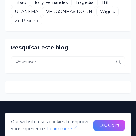
Tibau
Tony Fernandes
Tragedia
TRE
UPANEMA
VERGONHAS DO RN
Wignis
Zé Pexeiro
Pesquisar este blog
Home
About Us
Our website uses cookies to improve
desenvolvido Pela R2N. Todos direitos Reservados; Portal
OK, Go it!
your experience.
Learn more
Claudio Oliveira