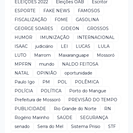
ELEIÇÕES 2022
Eleições OAB
Escritor
ESPORTE
FAKE NEWS
FAMOSOS
FISCALIZAÇÃO
FOME
GASOLINA
GEORGE SOARES
GIDEON
GROSSOS
HUMOR
IMUNIZAÇÃO
INTERNACIONAL
ISAAC
judiciário
LEI
LUCAS
LULA
LUTO
Marrom
Maxaranguape
Mossoró
MPFRN
mundo
NALDO FEITOSA
NATAL
OPINIÃO
oportunidade
Paulo Igo
PM
POL
POLÊMICA
POLÍCIA
POLÍTICA
Porto do Mangue
Prefeitura de Mossoró
PREVISÃO DO TEMPO
PUBLICIDADE
Rio Grande do Norte
RN
Rogério Marinho
SAÚDE
SEGURANÇA
senado
Serra do Mel
Sistema Prisio
STF