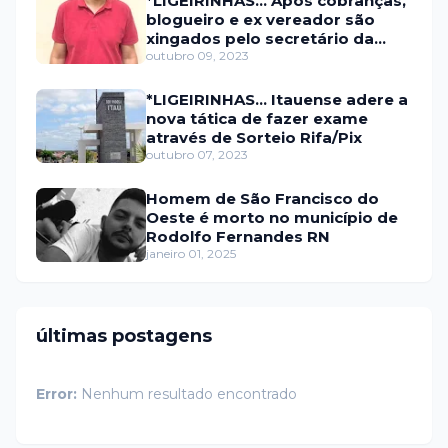
*LIGEIRINHAS... Após cobranças,
blogueiro e ex vereador são
xingados pelo secretário da
prefeitura de Itaú
outubro 09, 2023
*LIGEIRINHAS... Itauense adere a
nova tática de fazer exame
através de Sorteio Rifa/Pix
outubro 07, 2023
Homem de São Francisco do
Oeste é morto no município de
Rodolfo Fernandes RN
janeiro 01, 2025
últimas postagens
Error:
Nenhum resultado encontrado