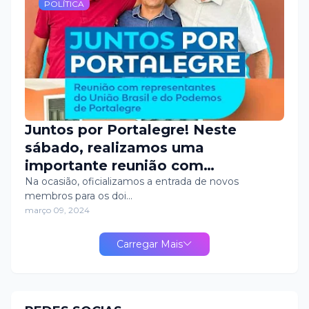
POLÍTICA
Juntos por Portalegre! Neste
sábado, realizamos uma
importante reunião com
representantes do União Brasil e
Na ocasião, oficializamos a entrada de novos
membros para os doi…
do Podemos de Portalegre.
março 09, 2024
Carregar Mais