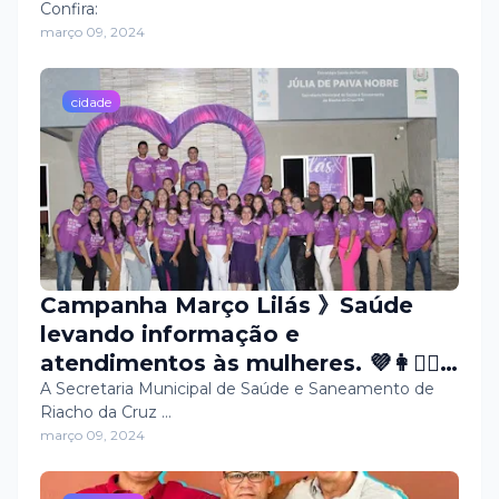
primeiro dia, senti o calor e a força
Confira:
março 09, 2024
do nosso povo, moldado pela
coragem e pelo legado de meu
pai, Tico do Sindicato. Sabíamos
cidade
que os desafios seriam muitos,
mas nunca duvidamos do poder da
união e da determinação para
superá-los ✅
Campanha Março Lilás 》Saúde
levando informação e
atendimentos às mulheres. 💜👩✍🏼
📋🧑🏼‍🦳
A Secretaria Municipal de Saúde e Saneamento de
Riacho da Cruz …
março 09, 2024