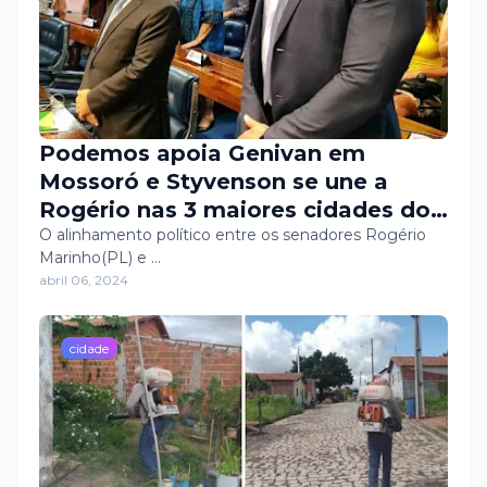
Podemos apoia Genivan em
Mossoró e Styvenson se une a
Rogério nas 3 maiores cidades do
RN
O alinhamento político entre os senadores Rogério
Marinho(PL) e …
abril 06, 2024
cidade