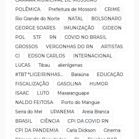
POLÊMICA
Prefeitura de Mossoró
CRIME
Rio Grande do Norte
NATAL
BOLSONARO
GEORGE SOARES
IMUNIZAÇÃO
GIDEON
POL
STF
RN
COVID NO BRASIL
GROSSOS
VERGONHAS DO RN
ARTISTAS
CI
EDSON CARLOS
INTERNACIONAL
LUCAS
Tibau
alienígenas
#TBT *LIGEIRINHAS...
Baraúna
EDUCAÇÃO
FISCALIZAÇÃO
GASOLINA
HUMOR
ISAAC
LUTO
Maxaranguape
NALDO FEITOSA
Porto do Mangue
Serra do Mel
UPANEMA
Areia Branca
BRASIL
CIÊNCIA
CPI DA COVID RN
CPI DA PANDEMIA
Carla Dickson
Cinema