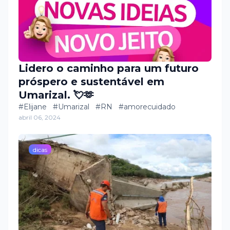
Lidero o caminho para um futuro
próspero e sustentável em
Umarizal. 💘🫶
#Elijane #Umarizal #RN #amorecuidado
abril 06, 2024
dicas