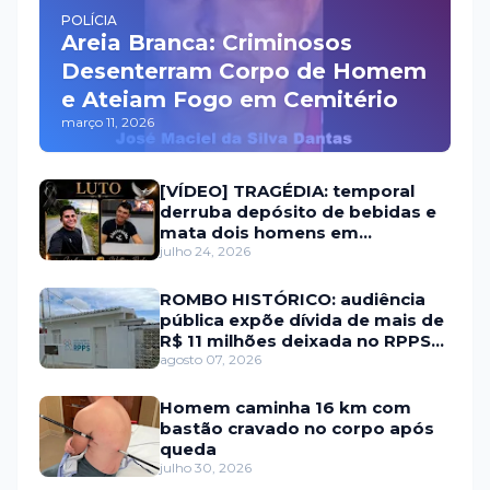
POLÍCIA
Areia Branca: Criminosos
Desenterram Corpo de Homem
e Ateiam Fogo em Cemitério
março 11, 2026
[VÍDEO] TRAGÉDIA: temporal
derruba depósito de bebidas e
mata dois homens em
Portalegre
julho 24, 2026
ROMBO HISTÓRICO: audiência
pública expõe dívida de mais de
R$ 11 milhões deixada no RPPS
de Itaú RN
agosto 07, 2026
Homem caminha 16 km com
bastão cravado no corpo após
queda
julho 30, 2026