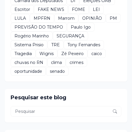
Câmara dos Deputados
DI
Eleições OAB
Escritor
FAKE NEWS
FOME
LEI
LULA
MPFRN
Marrom
OPINIÃO
PM
PREVISÃO DO TEMPO
Paulo Igo
Rogério Marinho
SEGURANÇA
Sistema Prisio
TRE
Tony Fernandes
Tragedia
Wignis
Zé Pexeiro
caico
chuvas no RN
clima
crimes
oportunidade
senado
Pesquisar este blog