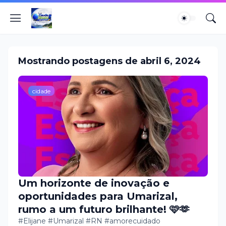
Mostrando postagens de abril 6, 2024
cidade
Um horizonte de inovação e
oportunidades para Umarizal,
rumo a um futuro brilhante! 🩷🫶
#Elijane #Umarizal #RN #amorecuidado