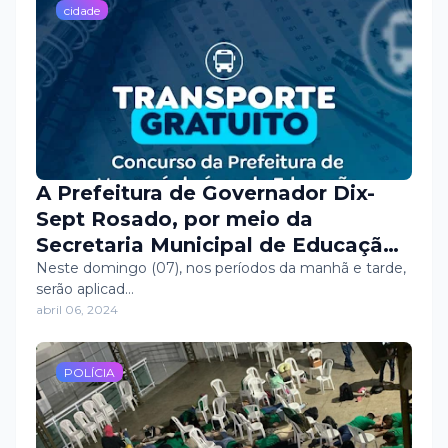
cidade
A Prefeitura de Governador Dix-
Sept Rosado, por meio da
Secretaria Municipal de Educação,
está assegurando transporte
Neste domingo (07), nos períodos da manhã e tarde,
serão aplicad…
gratuito para os participantes de
abril 06, 2024
mais uma etapa do concurso da
Prefeitura de Mossoró.
POLÍCIA