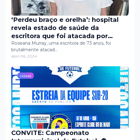
‘Perdeu braço e orelha’: hospital
revela estado de saúde da
escritora que foi atacada por
pitbulls
Roseana Murray, uma escritora de 73 anos, foi
brutalmente atacad…
abril 06, 2024
cidade
CONVITE: Campeonato