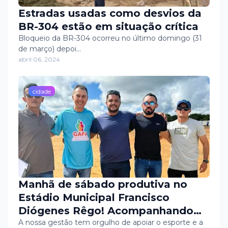
Estradas usadas como desvios da
BR-304 estão em situação crítica
Bloqueio da BR-304 ocorreu no último domingo (31
de março) depoi…
abril 06, 2024
cidade
Manhã de sábado produtiva no
Estádio Municipal Francisco
Diógenes Rêgo! Acompanhando
avaliação com os jovens
A nossa gestão tem orgulho de apoiar o esporte e a