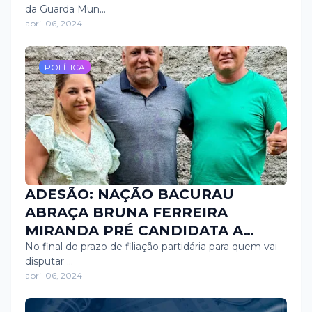
da Guarda Mun…
abril 06, 2024
POLÍTICA
ADESÃO: NAÇÃO BACURAU
ABRAÇA BRUNA FERREIRA
MIRANDA PRÉ CANDIDATA A
VEREADORA AO LADO DE FLÁVIO
No final do prazo de filiação partidária para quem vai
disputar …
DE TICO
abril 06, 2024