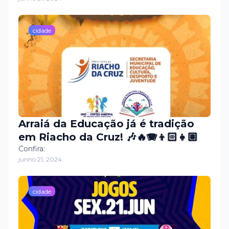
cidade
Arraiá da Educação já é tradição
em Riacho da Cruz! 🎶🔥🪗👦🏻👧🏽
Confira:
junho 21, 2024
cidade