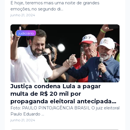
E hoje, teremos mais uma noite de grandes
emoções, no segundo di…
junho 21, 2024
judiciário
Justiça condena Lula a pagar
multa de R$ 20 mil por
propaganda eleitoral antecipada
após pedido de voto a Boulos
Foto: PAULO PINTO/AGÊNCIA BRASIL O juiz eleitoral
Paulo Eduardo …
junho 21, 2024