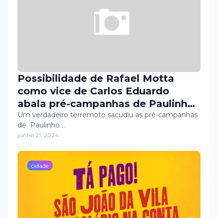
Possibilidade de Rafael Motta
como vice de Carlos Eduardo
abala pré-campanhas de Paulinho
Freire e Natália Bonavides
Um verdadeiro terremoto sacudiu as pré-campanhas
de Paulinho …
junho 21, 2024
cidade