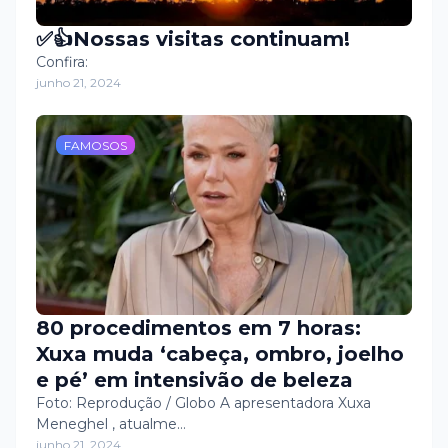
✅👍Nossas visitas continuam!
Confira:
junho 21, 2024
FAMOSOS
80 procedimentos em 7 horas:
Xuxa muda ‘cabeça, ombro, joelho
e pé’ em intensivão de beleza
Foto: Reprodução / Globo A apresentadora Xuxa
Meneghel , atualme…
junho 21, 2024