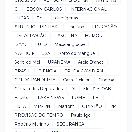
GROSSOS
VERGONHAS DO RN
ARTISTAS
CI
EDSON CARLOS
INTERNACIONAL
LUCAS
Tibau
alienígenas
#TBT *LIGEIRINHAS...
Baraúna
EDUCAÇÃO
FISCALIZAÇÃO
GASOLINA
HUMOR
ISAAC
LUTO
Maxaranguape
NALDO FEITOSA
Porto do Mangue
Serra do Mel
UPANEMA
Areia Branca
BRASIL
CIÊNCIA
CPI DA COVID RN
CPI DA PANDEMIA
Carla Dickson
Cinema
Câmara dos Deputados
DI
Eleições OAB
Escritor
FAKE NEWS
FOME
LEI
LULA
MPFRN
Marrom
OPINIÃO
PM
PREVISÃO DO TEMPO
Paulo Igo
Rogério Marinho
SEGURANÇA