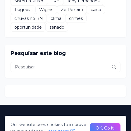
Sistema Prisio
TRE
Tony Fernandes
Tragedia
Wignis
Zé Pexeiro
caico
chuvas no RN
clima
crimes
oportunidade
senado
Pesquisar este blog
About Us
Home
Our website uses cookies to improve
desenvolvido Pela R2N. Todos direitos Reservados; Portal
OK, Go it!