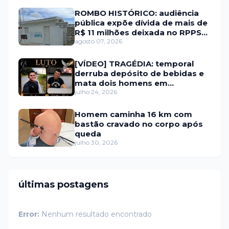
ROMBO HISTÓRICO: audiência
pública expõe dívida de mais de
R$ 11 milhões deixada no RPPS
de Itaú RN
agosto 07, 2026
[VÍDEO] TRAGÉDIA: temporal
derruba depósito de bebidas e
mata dois homens em
Portalegre
julho 24, 2026
Homem caminha 16 km com
bastão cravado no corpo após
queda
julho 30, 2026
últimas postagens
Error:
Nenhum resultado encontrado