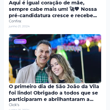
Aqui é igual coração de mãe,
sempre cabe mais um! 🚀💙 Nossa
pré-candidatura cresce e recebe
novos apoios e adesões todos os
Confira:
junho 21, 2024
dias.
cidade
O primeiro dia de São João da Vila
foi lindo! Obrigado a todos que se
participaram e abrilhantaram a
nossa noite. Hoje tem mais!
Click's
junho 21, 2024