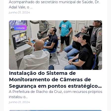
entregue pelo Ministério Público
Acompanhado do secretário municipal de Saúde, Dr.
Adail Vale, o …
do Rio Grande do Norte (MPRN), o
junho 21, 2024
Tribunal de Contas do Estado
(TCE/RN) e o Ministério Público de
Contas (MPC/RN).
cidade
Instalação do Sistema de
Monitoramento de Câmeras de
Segurança em pontos estratégicos
da cidade. 🎥✅
A Prefeitura de Riacho da Cruz, com recursos próprios
instalou o…
junho 21, 2024