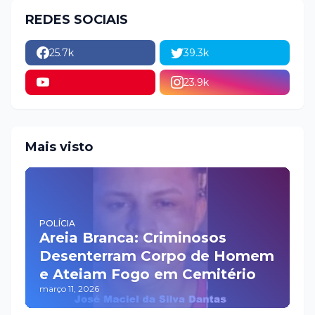
REDES SOCIAIS
25.7k
39.3k
23.9k
Mais visto
POLÍCIA
Areia Branca: Criminosos
Desenterram Corpo de Homem
e Ateiam Fogo em Cemitério
março 11, 2026