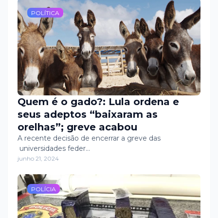
POLÍTICA
Quem é o gado?: Lula ordena e
seus adeptos “baixaram as
orelhas”; greve acabou
A recente decisão de encerrar a greve das
universidades feder…
junho 21, 2024
POLÍCIA