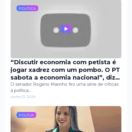
POLÍTICA
“Discutir economia com petista é
jogar xadrez com um pombo. O PT
sabota a economia nacional”, diz
Rogério Marinho
O senador Rogério Marinho fez uma série de críticas
à política…
junho 21, 2024
POLÍCIA