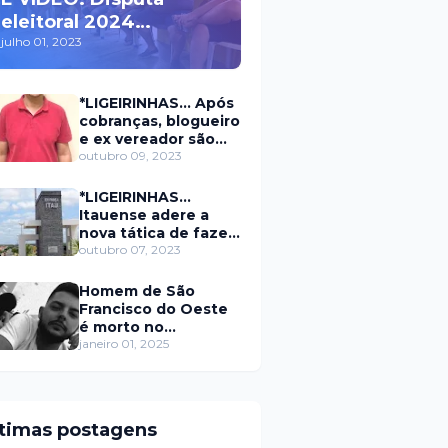
eleitoral 2024
movimenta políticos
julho 01, 2023
da oposição em Itaú na
escolha do candidato
*LIGEIRINHAS... Após
a prefeito
cobranças, blogueiro
e ex vereador são
xingados pelo
outubro 09, 2023
secretário da
prefeitura de Itaú
*LIGEIRINHAS...
Itauense adere a
nova tática de fazer
exame através de
outubro 07, 2023
Sorteio Rifa/Pix
Homem de São
Francisco do Oeste
é morto no
município de
janeiro 01, 2025
Rodolfo Fernandes
RN
ltimas postagens