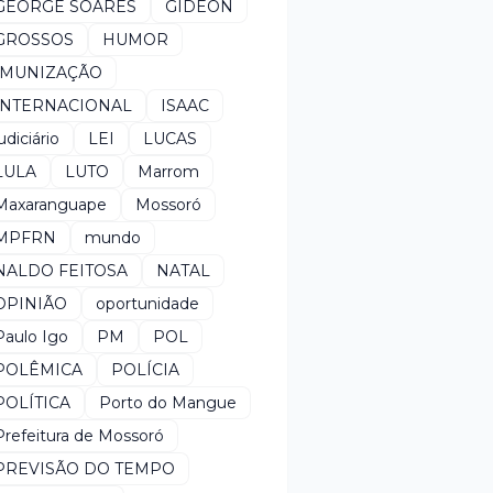
GEORGE SOARES
GIDEON
GROSSOS
HUMOR
IMUNIZAÇÃO
INTERNACIONAL
ISAAC
udiciário
LEI
LUCAS
LULA
LUTO
Marrom
Maxaranguape
Mossoró
MPFRN
mundo
NALDO FEITOSA
NATAL
OPINIÃO
oportunidade
Paulo Igo
PM
POL
POLÊMICA
POLÍCIA
POLÍTICA
Porto do Mangue
Prefeitura de Mossoró
PREVISÃO DO TEMPO