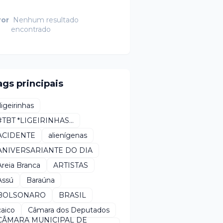
ror
Nenhum resultado
encontrado
ags principais
*ligeirinhas
#TBT *LIGEIRINHAS...
ACIDENTE
alienígenas
ANIVERSARIANTE DO DIA
Areia Branca
ARTISTAS
Assú
Baraúna
BOLSONARO
BRASIL
caico
Câmara dos Deputados
CÂMARA MUNICIPAL DE