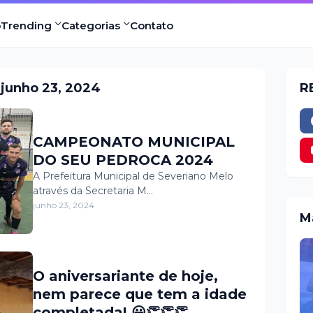
o
Trending
Categorias
Contato
junho 23, 2024
R
CAMPEONATO MUNICIPAL
DO SEU PEDROCA 2024
A Prefeitura Municipal de Severiano Melo
através da Secretaria M…
junho 23, 2024
M
O aniversariante de hoje,
nem parece que tem a idade
completada! 😀👏👏👏