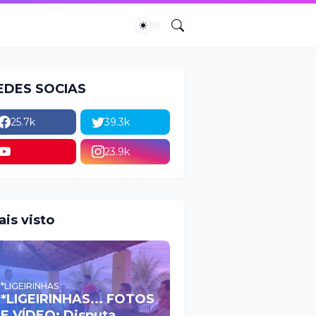
EDES SOCIAS
25.7k
39.3k
23.9k
ais visto
*LIGEIRINHAS
*LIGEIRINHAS... FOTOS
E VÍDEO: Disputa