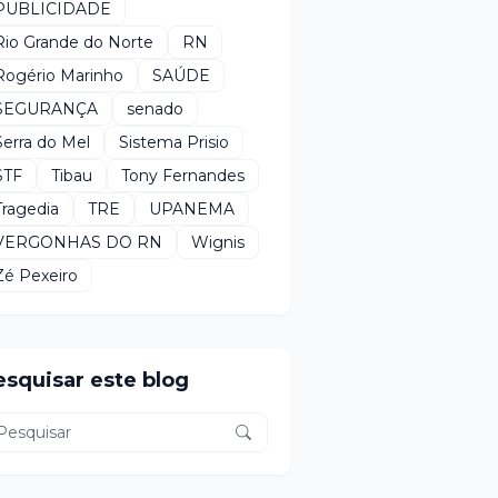
PUBLICIDADE
Rio Grande do Norte
RN
Rogério Marinho
SAÚDE
SEGURANÇA
senado
Serra do Mel
Sistema Prisio
STF
Tibau
Tony Fernandes
Tragedia
TRE
UPANEMA
VERGONHAS DO RN
Wignis
Zé Pexeiro
esquisar este blog