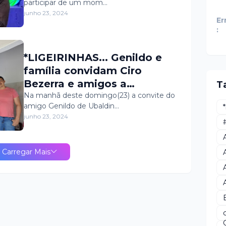
participar de um mom…
ontem, 23, na UFERSA de
junho 23, 2024
Pau dos Ferros/RN do
Er
:
evento que a concedeu o
grau acadêmico de Bacharel
*LIGEIRINHAS... Genildo e
em Ciência e Tecnologia.
família convidam Ciro
Bezerra e amigos a
T
participarem do café da
Na manhã deste domingo(23) a convite do
amigo Genildo de Ubaldin…
manhã em sua residência
junho 23, 2024
Carregar Mais