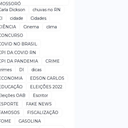
MOSSORÓ
Carla Dickson
chuvas no RN
CI
cidade
Cidades
CIÊNCIA
Cinema
clima
CONCURSO
COVID NO BRASIL
CPI DA COVID RN
CPI DA PANDEMIA
CRIME
crimes
DI
dicas
ECONOMIA
EDSON CARLOS
EDUCAÇÃO
ELEIÇÕES 2022
Eleições OAB
Escritor
ESPORTE
FAKE NEWS
FAMOSOS
FISCALIZAÇÃO
FOME
GASOLINA