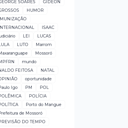
GEORGE SOARES
GIDEON
GROSSOS
HUMOR
IMUNIZAÇÃO
INTERNACIONAL
ISAAC
udiciário
LEI
LUCAS
LULA
LUTO
Marrom
Maxaranguape
Mossoró
MPFRN
mundo
NALDO FEITOSA
NATAL
OPINIÃO
oportunidade
Paulo Igo
PM
POL
POLÊMICA
POLÍCIA
POLÍTICA
Porto do Mangue
Prefeitura de Mossoró
PREVISÃO DO TEMPO