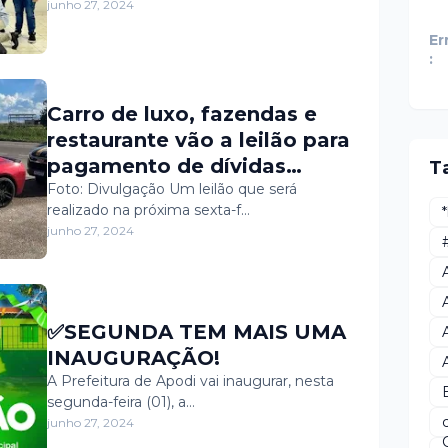
Desenvolvimento,
junho 27, 2024
promovido pela Agência
Er
Sebrae do Alto Oeste, em
:
Pau dos Ferros/RN,
contando com o tema:
Carro de luxo, fazendas e
CONHECIMENTO
restaurante vão a leilão para
COMPARTILHADO, SUCESSO
pagamento de dívidas
T
MULTIPLICADO, visando
trabalhistas no RN; saiba
Foto: Divulgação Um leilão que será
realizado na próxima sexta-f…
aperfeiçoar cada vez mais a
como participar
junho 27, 2024
eficiência dos atendimentos
realizados pela Sala do
Empreendedor, foi um
espaço destinado a apoiar
✅SEGUNDA TEM MAIS UMA
os pequenos negócios e
INAUGURAÇÃO!
fortalecer a economia dos
A Prefeitura de Apodi vai inaugurar, nesta
municípios.
segunda-feira (01), a…
junho 27, 2024