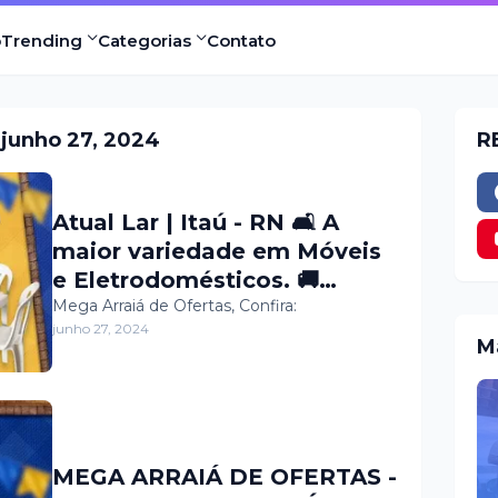
o
Trending
Categorias
Contato
junho 27, 2024
R
Atual Lar | Itaú - RN 🛋️ A
maior variedade em Móveis
e Eletrodomésticos. 🚚
Entrega e montagem grátis
Mega Arraiá de Ofertas, Confira:
junho 27, 2024
para toda região.
M
MEGA ARRAIÁ DE OFERTAS -