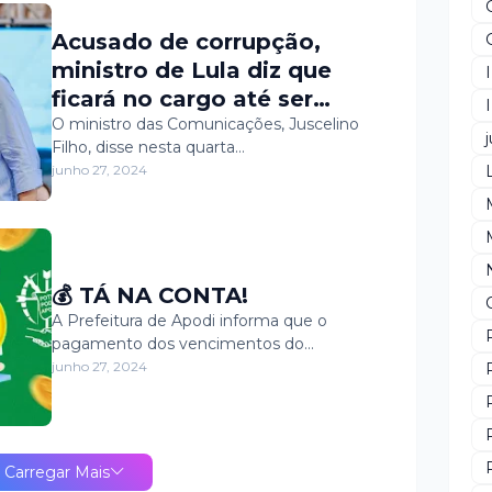
Acusado de corrupção,
ministro de Lula diz que
ficará no cargo até ser
demitido
O ministro das Comunicações, Juscelino
j
Filho, disse nesta quarta…
junho 27, 2024
💰 TÁ NA CONTA!
A Prefeitura de Apodi informa que o
pagamento dos vencimentos do…
junho 27, 2024
Carregar Mais