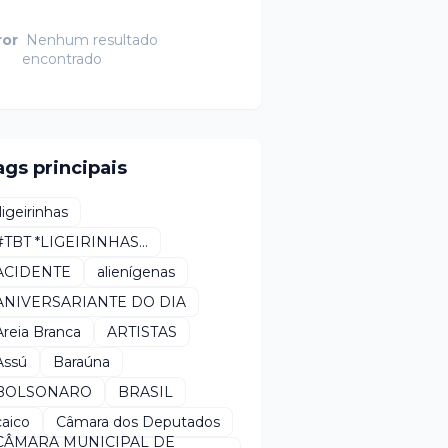
ror
Nenhum resultado
encontrado
ags principais
*ligeirinhas
#TBT *LIGEIRINHAS...
ACIDENTE
alienígenas
ANIVERSARIANTE DO DIA
Areia Branca
ARTISTAS
Assú
Baraúna
BOLSONARO
BRASIL
caico
Câmara dos Deputados
CÂMARA MUNICIPAL DE