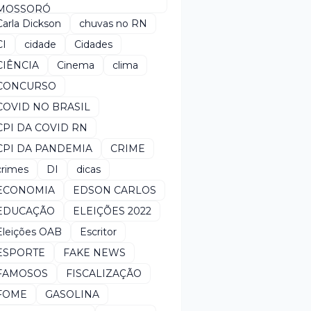
MOSSORÓ
Carla Dickson
chuvas no RN
CI
cidade
Cidades
CIÊNCIA
Cinema
clima
CONCURSO
COVID NO BRASIL
CPI DA COVID RN
CPI DA PANDEMIA
CRIME
crimes
DI
dicas
ECONOMIA
EDSON CARLOS
EDUCAÇÃO
ELEIÇÕES 2022
Eleições OAB
Escritor
ESPORTE
FAKE NEWS
FAMOSOS
FISCALIZAÇÃO
FOME
GASOLINA