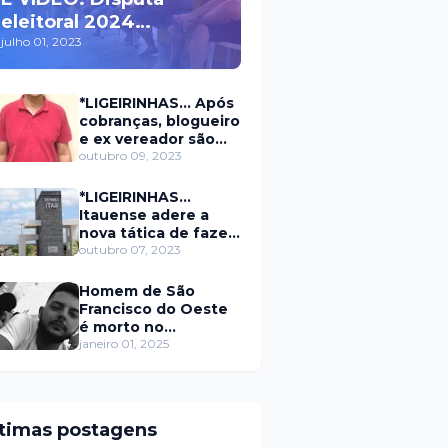
eleitoral 2024
movimenta políticos
julho 01, 2023
da oposição em Itaú na
escolha do candidato
*LIGEIRINHAS... Após
a prefeito
cobranças, blogueiro
e ex vereador são
xingados pelo
outubro 09, 2023
secretário da
prefeitura de Itaú
*LIGEIRINHAS...
Itauense adere a
nova tática de fazer
exame através de
outubro 07, 2023
Sorteio Rifa/Pix
Homem de São
Francisco do Oeste
é morto no
município de
janeiro 01, 2025
Rodolfo Fernandes
RN
ltimas postagens