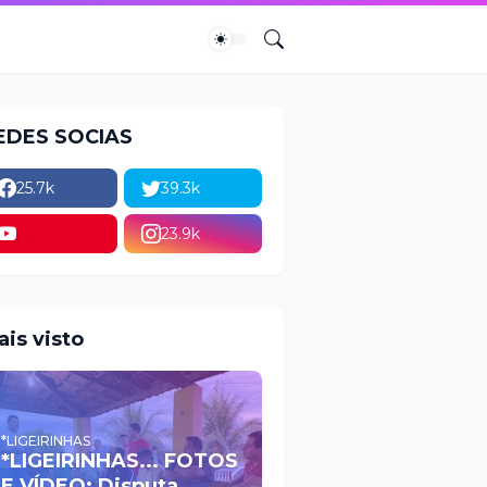
EDES SOCIAS
25.7k
39.3k
23.9k
ais visto
*LIGEIRINHAS
*LIGEIRINHAS... FOTOS
E VÍDEO: Disputa