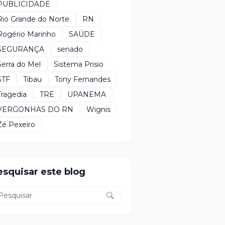
PUBLICIDADE
Rio Grande do Norte
RN
Rogério Marinho
SAÚDE
SEGURANÇA
senado
Serra do Mel
Sistema Prisio
STF
Tibau
Tony Fernandes
Tragedia
TRE
UPANEMA
VERGONHAS DO RN
Wignis
Zé Pexeiro
esquisar este blog