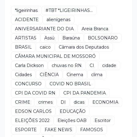
*ligeirinhas
#TBT *LIGEIRINHAS...
ACIDENTE
alienígenas
ANIVERSARIANTE DO DIA
Areia Branca
ARTISTAS
Assú
Baraúna
BOLSONARO
BRASIL
caico
Câmara dos Deputados
CÂMARA MUNICIPAL DE MOSSORÓ
Carla Dickson
chuvas no RN
CI
cidade
Cidades
CIÊNCIA
Cinema
clima
CONCURSO
COVID NO BRASIL
CPI DA COVID RN
CPI DA PANDEMIA
CRIME
crimes
DI
dicas
ECONOMIA
EDSON CARLOS
EDUCAÇÃO
ELEIÇÕES 2022
Eleições OAB
Escritor
ESPORTE
FAKE NEWS
FAMOSOS