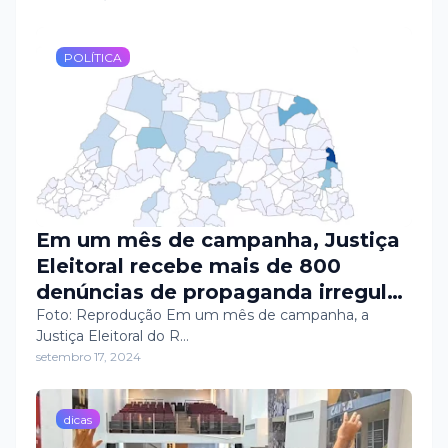
POLÍTICA
Em um mês de campanha, Justiça
Eleitoral recebe mais de 800
denúncias de propaganda irregular
no RN
Foto: Reprodução Em um mês de campanha, a
Justiça Eleitoral do R…
setembro 17, 2024
dicas