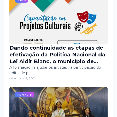
cidade
Dando continuidade as etapas de
efetivação da Política Nacional da
Lei Aldir Blanc, o município de
Apodi irá ofertar, na próxima
A formação irá ajudar os artistas na participação do
edital de p…
sexta-feira (20), uma capacitação
setembro 17, 2024
para artistas e fazedores de cultura
sobre a elaboração de projetos
culturais.
ESPORTE