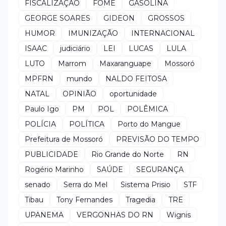
FISCALIZAÇÃO
FOME
GASOLINA
GEORGE SOARES
GIDEON
GROSSOS
HUMOR
IMUNIZAÇÃO
INTERNACIONAL
ISAAC
judiciário
LEI
LUCAS
LULA
LUTO
Marrom
Maxaranguape
Mossoró
MPFRN
mundo
NALDO FEITOSA
NATAL
OPINIÃO
oportunidade
Paulo Igo
PM
POL
POLÊMICA
POLÍCIA
POLÍTICA
Porto do Mangue
Prefeitura de Mossoró
PREVISÃO DO TEMPO
PUBLICIDADE
Rio Grande do Norte
RN
Rogério Marinho
SAÚDE
SEGURANÇA
senado
Serra do Mel
Sistema Prisio
STF
Tibau
Tony Fernandes
Tragedia
TRE
UPANEMA
VERGONHAS DO RN
Wignis