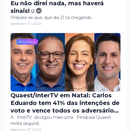
Eu não direi nada, mas haverá
sinais!☺️😍
Prepare-se que, que dia 21 tá chegando.
setembro 17, 2024
POLÍTICA
Quaest/InterTV em Natal: Carlos
Eduardo tem 41% das intenções de
voto e vence todos os adversários
no segundo turno
A InterTV divulgou mais uma Pesquisa Quaest
nesta segund…
setembro 17, 2024