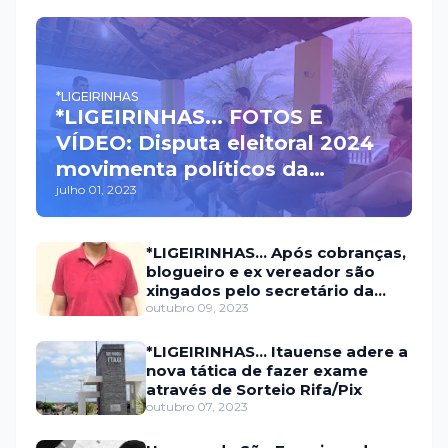
*LIGEIRINHAS
*LIGEIRINHAS... FOTOS E
VÍDEO: Disputa eleitoral 2024
movimenta políticos da
julho 01, 2023
oposição em Itaú na escolha
do candidato a prefeito
*LIGEIRINHAS... Após cobranças,
blogueiro e ex vereador são
xingados pelo secretário da
prefeitura de Itaú
outubro 09, 2023
*LIGEIRINHAS... Itauense adere a
nova tática de fazer exame
através de Sorteio Rifa/Pix
outubro 07, 2023