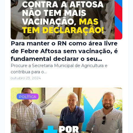
#TrabalhoContinuo #FuturoMelhor
Para manter o RN como área livre
de Febre Aftosa sem vacinação, é
fundamental declarar o seu
rebanho entre os dias 1º e 30 de
Procure a Secretaria Municipal de Agricultura e
contribua para o…
novembro.
outubro 23, 2024
POLÍTICA