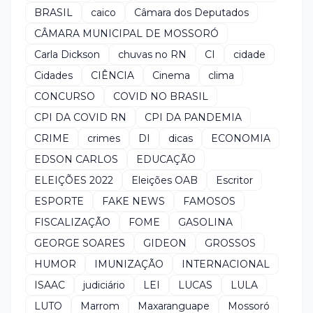
BRASIL
caico
Câmara dos Deputados
CÂMARA MUNICIPAL DE MOSSORÓ
Carla Dickson
chuvas no RN
CI
cidade
Cidades
CIÊNCIA
Cinema
clima
CONCURSO
COVID NO BRASIL
CPI DA COVID RN
CPI DA PANDEMIA
CRIME
crimes
DI
dicas
ECONOMIA
EDSON CARLOS
EDUCAÇÃO
ELEIÇÕES 2022
Eleições OAB
Escritor
ESPORTE
FAKE NEWS
FAMOSOS
FISCALIZAÇÃO
FOME
GASOLINA
GEORGE SOARES
GIDEON
GROSSOS
HUMOR
IMUNIZAÇÃO
INTERNACIONAL
ISAAC
judiciário
LEI
LUCAS
LULA
LUTO
Marrom
Maxaranguape
Mossoró