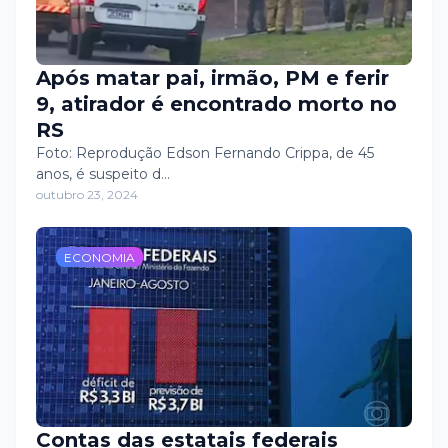
Após matar pai, irmão, PM e ferir
9, atirador é encontrado morto no
RS
Foto: Reprodução Edson Fernando Crippa, de 45
anos, é suspeito d…
outubro 23, 2024
ECONOMIA
Contas das estatais federais