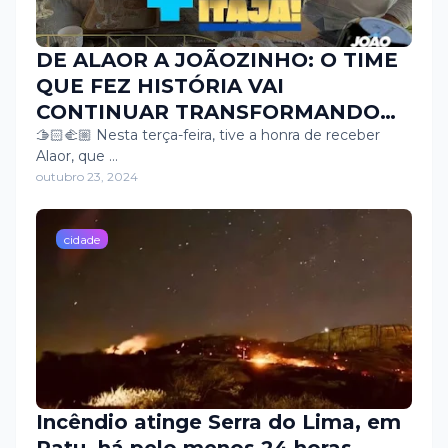
DE ALAOR A JOÃOZINHO: O TIME
QUE FEZ HISTÓRIA VAI
CONTINUAR TRANSFORMANDO
ITAJÁ COM O NOSSO APOIO!
🫱🏻‍🫲🏼 Nesta terça-feira, tive a honra de receber
Alaor, que …
outubro 23, 2024
cidade
Incêndio atinge Serra do Lima, em