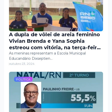
A dupla de vôlei de areia feminino
Vivian Brenda e Yana Sophia
estreou com vitória, na terça-feira
(22), na fase final da categoria
As meninas representam a Escola Municipal
Educandário Dixseptien…
Mirim da 52ª edição dos Jogos
outubro 23, 2024
Escolares do RN (JERNS) que está
sendo disputada em Natal-RN.
POLÍTICA