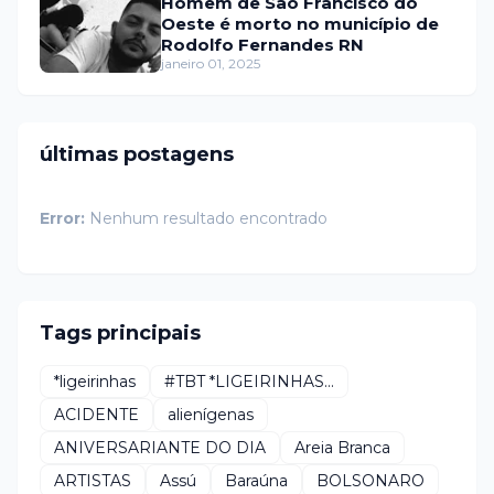
Homem de São Francisco do
Oeste é morto no município de
Rodolfo Fernandes RN
janeiro 01, 2025
últimas postagens
Error:
Nenhum resultado encontrado
Tags principais
*ligeirinhas
#TBT *LIGEIRINHAS...
ACIDENTE
alienígenas
ANIVERSARIANTE DO DIA
Areia Branca
ARTISTAS
Assú
Baraúna
BOLSONARO