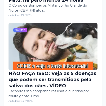
Patu, há pelo menos 24 horas
O Corpo de Bombeiros Militar do Rio Grande do
Norte (CBMRN) atua…
outubro 23, 2024
SAÚDE
NÃO FAÇA ISSO: Veja as 5 doenças
que podem ser transmitidas pela
saliva dos cães. VÍDEO
Cachorros são companheiros leais e queridos por
muita gente. Emb…
outubro 23, 2024