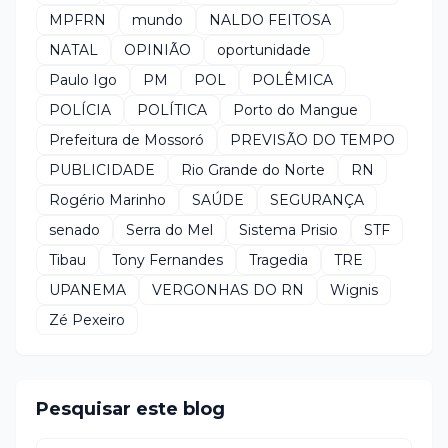
MPFRN
mundo
NALDO FEITOSA
NATAL
OPINIÃO
oportunidade
Paulo Igo
PM
POL
POLÊMICA
POLÍCIA
POLÍTICA
Porto do Mangue
Prefeitura de Mossoró
PREVISÃO DO TEMPO
PUBLICIDADE
Rio Grande do Norte
RN
Rogério Marinho
SAÚDE
SEGURANÇA
senado
Serra do Mel
Sistema Prisio
STF
Tibau
Tony Fernandes
Tragedia
TRE
UPANEMA
VERGONHAS DO RN
Wignis
Zé Pexeiro
Pesquisar este blog