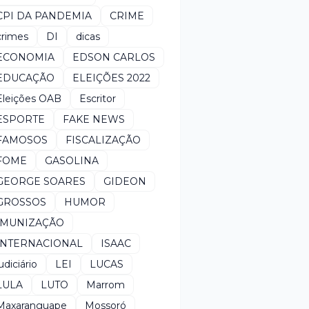
CPI DA PANDEMIA
CRIME
crimes
DI
dicas
ECONOMIA
EDSON CARLOS
EDUCAÇÃO
ELEIÇÕES 2022
Eleições OAB
Escritor
ESPORTE
FAKE NEWS
FAMOSOS
FISCALIZAÇÃO
FOME
GASOLINA
GEORGE SOARES
GIDEON
GROSSOS
HUMOR
IMUNIZAÇÃO
INTERNACIONAL
ISAAC
udiciário
LEI
LUCAS
LULA
LUTO
Marrom
Maxaranguape
Mossoró