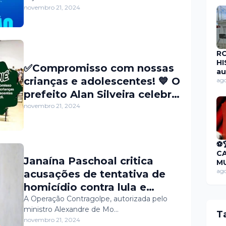
novembro 21, 2024
R
HI
✅Compromisso com nossas
au
crianças e adolescentes! 💙 O
pú
ago
dí
prefeito Alan Silveira celebra
de
a conquista do Selo Unicef,
novembro 21, 2024
mi
de
um reconhecimento ao
RP
trabalho incansável por um
R
⚽
futuro melhor para o nosso
C
município. #SeloUnicef
Janaína Paschoal critica
MU
#CuidandoDoFuturo
F
ago
acusações de tentativa de
CA
homicídio contra lula e
🏆
aponta falta de provas
A Operação Contragolpe, autorizada pelo
ministro Alexandre de Mo…
concretas
T
novembro 21, 2024