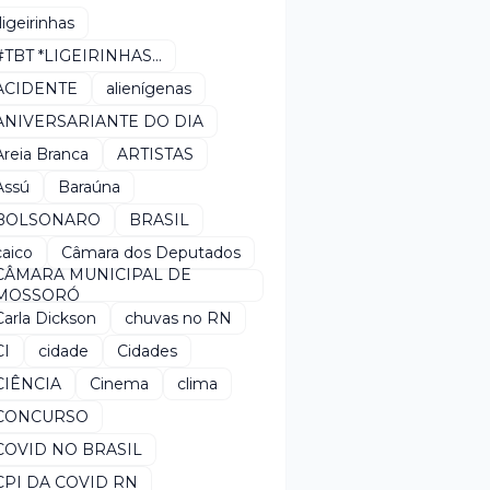
*ligeirinhas
#TBT *LIGEIRINHAS...
ACIDENTE
alienígenas
ANIVERSARIANTE DO DIA
Areia Branca
ARTISTAS
Assú
Baraúna
BOLSONARO
BRASIL
caico
Câmara dos Deputados
CÂMARA MUNICIPAL DE
MOSSORÓ
Carla Dickson
chuvas no RN
CI
cidade
Cidades
CIÊNCIA
Cinema
clima
CONCURSO
COVID NO BRASIL
CPI DA COVID RN