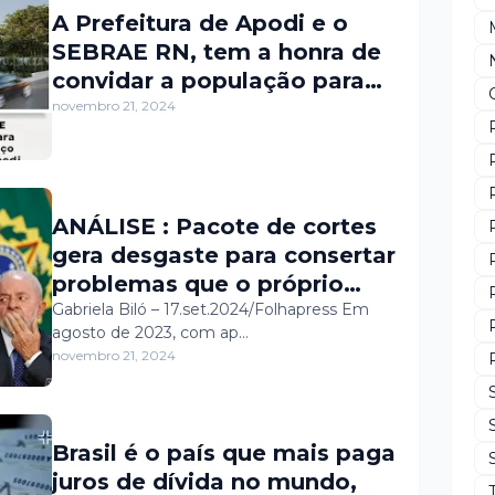
A Prefeitura de Apodi e o
SEBRAE RN, tem a honra de
convidar a população para
participar do evento para a
novembro 21, 2024
assinatura da Ordem de
Serviço para construção da
Loja do Sebrae em Apodi.
Quarta-feira, dia 27 de
ANÁLISE : Pacote de cortes
novembro, às 8:30h, no
gera desgaste para consertar
Calçadão da Lagoa, próximo
problemas que o próprio
a Pizzaria Rei Artur.
Governo Lula semeou
Gabriela Biló – 17.set.2024/Folhapress Em
agosto de 2023, com ap…
novembro 21, 2024
Brasil é o país que mais paga
juros de dívida no mundo,