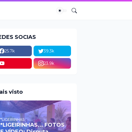
EDES SOCIAS
25.7k
39.3k
23.9k
ais visto
*LIGEIRINHAS
*LIGEIRINHAS... FOTOS
E VÍDEO: Disputa