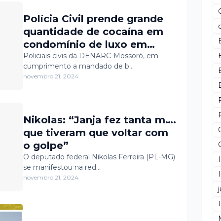
Polícia Civil prende grande
quantidade de cocaína em
condomínio de luxo em
Mossoró
Policiais civis da DENARC-Mossoró, em
cumprimento a mandado de b…
novembro 21, 2024
Nikolas: “Janja fez tanta m….
que tiveram que voltar com
o golpe”
O deputado federal Nikolas Ferreira (PL-MG)
se manifestou na red…
novembro 21, 2024
j