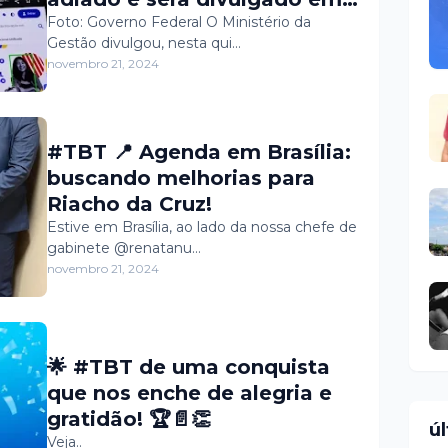
11 de fevereiro; confira novo
Foto: Governo Federal O Ministério da
Gestão divulgou, nesta qui…
cronograma
novembro 21, 2024
#TBT 📍 Agenda em Brasília:
buscando melhorias para
Riacho da Cruz!
Estive em Brasília, ao lado da nossa chefe de
gabinete @renatanu…
novembro 21, 2024
🌟 #TBT de uma conquista
que nos enche de alegria e
gratidão! 🏆📄👏
ú
Veja..