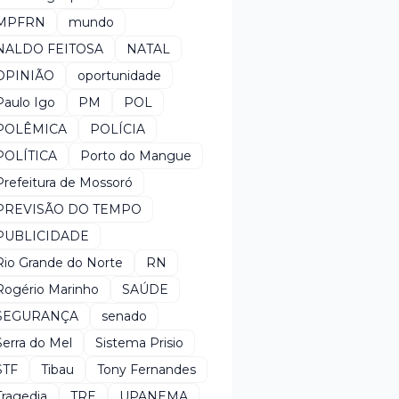
MPFRN
mundo
NALDO FEITOSA
NATAL
OPINIÃO
oportunidade
Paulo Igo
PM
POL
POLÊMICA
POLÍCIA
POLÍTICA
Porto do Mangue
Prefeitura de Mossoró
PREVISÃO DO TEMPO
PUBLICIDADE
Rio Grande do Norte
RN
Rogério Marinho
SAÚDE
SEGURANÇA
senado
Serra do Mel
Sistema Prisio
STF
Tibau
Tony Fernandes
Tragedia
TRE
UPANEMA