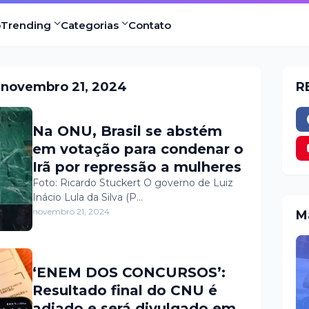
o
Trending
Categorias
Contato
 novembro 21, 2024
R
Na ONU, Brasil se abstém
em votação para condenar o
Irã por repressão a mulheres
Foto: Ricardo Stuckert O governo de Luiz
Inácio Lula da Silva (P…
novembro 21, 2024
M
‘ENEM DOS CONCURSOS’:
Resultado final do CNU é
adiado e será divulgado em