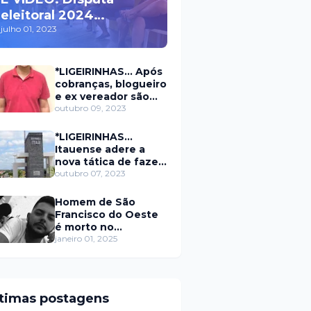
eleitoral 2024
movimenta políticos
julho 01, 2023
da oposição em Itaú na
escolha do candidato
*LIGEIRINHAS... Após
a prefeito
cobranças, blogueiro
e ex vereador são
xingados pelo
outubro 09, 2023
secretário da
prefeitura de Itaú
*LIGEIRINHAS...
Itauense adere a
nova tática de fazer
exame através de
outubro 07, 2023
Sorteio Rifa/Pix
Homem de São
Francisco do Oeste
é morto no
município de
janeiro 01, 2025
Rodolfo Fernandes
RN
ltimas postagens