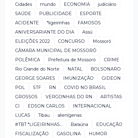
Cidades
mundo
ECONOMIA
judiciário
SAÚDE
PUBLICIDADE
ESPORTE
ACIDENTE
*ligeirinhas
FAMOSOS
ANIVERSARIANTE DO DIA
Assú
ELEIÇÕES 2022
CONCURSO
Mossoró
CÂMARA MUNICIPAL DE MOSSORÓ
POLÊMICA
Prefeitura de Mossoró
CRIME
Rio Grande do Norte
NATAL
BOLSONARO
GEORGE SOARES
IMUNIZAÇÃO
GIDEON
POL
STF
RN
COVID NO BRASIL
GROSSOS
VERGONHAS DO RN
ARTISTAS
CI
EDSON CARLOS
INTERNACIONAL
LUCAS
Tibau
alienígenas
#TBT *LIGEIRINHAS...
Baraúna
EDUCAÇÃO
FISCALIZAÇÃO
GASOLINA
HUMOR