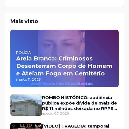
Mais visto
POLÍCIA
Areia Branca: Criminosos
Desenterram Corpo de Homem
e Ateiam Fogo em Cemitério
março 11, 2026
ROMBO HISTÓRICO: audiência
pública expõe dívida de mais de
R$ 11 milhões deixada no RPPS
de Itaú RN
agosto 07, 2026
[VÍDEO] TRAGÉDIA: temporal