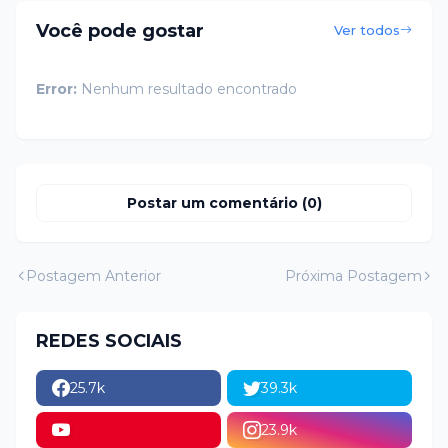
Você pode gostar
Ver todos
Error:
Nenhum resultado encontrado
Postar um comentário (0)
Postagem Anterior
Próxima Postagem
REDES SOCIAIS
25.7k
39.3k
23.9k