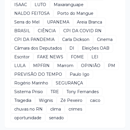
ISAAC
LUTO
Maxaranguape
NALDO FEITOSA
Porto do Mangue
Serra do Mel
UPANEMA
Areia Branca
BRASIL
CIÊNCIA
CPI DA COVID RN
CPI DA PANDEMIA
Carla Dickson
Cinema
Câmara dos Deputados
DI
Eleições OAB
Escritor
FAKE NEWS
FOME
LEI
LULA
MPFRN
Marrom
OPINIÃO
PM
PREVISÃO DO TEMPO
Paulo Igo
Rogério Marinho
SEGURANÇA
Sistema Prisio
TRE
Tony Fernandes
Tragedia
Wignis
Zé Pexeiro
caico
chuvas no RN
clima
crimes
oportunidade
senado