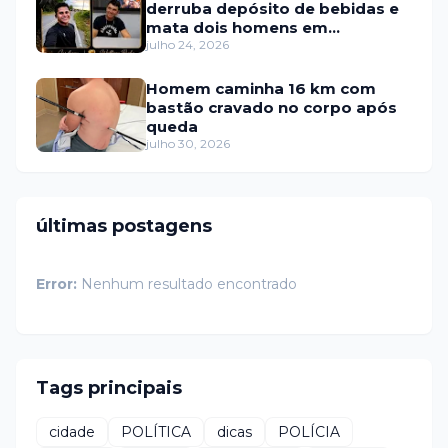
derruba depósito de bebidas e
mata dois homens em
Portalegre
julho 24, 2026
Homem caminha 16 km com
bastão cravado no corpo após
queda
julho 30, 2026
últimas postagens
Error:
Nenhum resultado encontrado
Tags principais
cidade
POLÍTICA
dicas
POLÍCIA