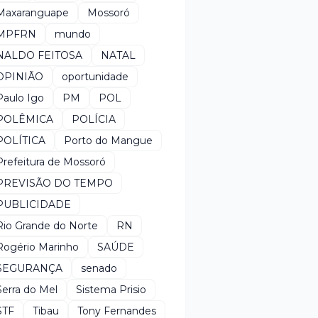
Maxaranguape
Mossoró
MPFRN
mundo
NALDO FEITOSA
NATAL
OPINIÃO
oportunidade
Paulo Igo
PM
POL
POLÊMICA
POLÍCIA
POLÍTICA
Porto do Mangue
Prefeitura de Mossoró
PREVISÃO DO TEMPO
PUBLICIDADE
Rio Grande do Norte
RN
Rogério Marinho
SAÚDE
SEGURANÇA
senado
Serra do Mel
Sistema Prisio
STF
Tibau
Tony Fernandes