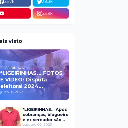
25.7k
39.3k
23.9k
ais visto
*LIGEIRINHAS
*LIGEIRINHAS... FOTOS
E VÍDEO: Disputa
eleitoral 2024
movimenta políticos
julho 01, 2023
da oposição em Itaú na
escolha do candidato
*LIGEIRINHAS... Após
a prefeito
cobranças, blogueiro
e ex vereador são
xingados pelo
outubro 09, 2023