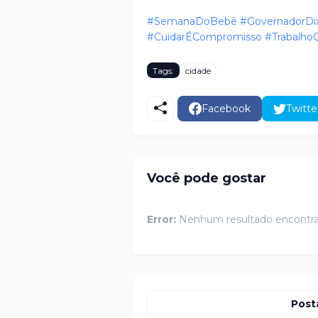
#SemanaDoBebê
#GovernadorDi
#CuidarÉCompromisso
#Trabalho
Tags:
cidade
Facebook
Twitte
Você pode gostar
Error:
Nenhum resultado encontr
Post