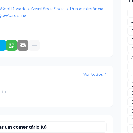
T
xSeptRosado
#AssistênciaSocial
#PrimeiraInfância
QueAproxima
r
Ver todos
ado
ar um comentário (0)