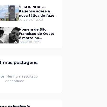
secretário da
prefeitura de Itaú
*LIGEIRINHAS...
Itauense adere a
nova tática de fazer
exame através de
outubro 07, 2023
Sorteio Rifa/Pix
Homem de São
Francisco do Oeste
é morto no
município de
janeiro 01, 2025
Rodolfo Fernandes
RN
ltimas postagens
ror
Nenhum resultado
encontrado