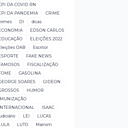
CPI DA COVID RN
CPI DA PANDEMIA
CRIME
crimes
DI
dicas
ECONOMIA
EDSON CARLOS
EDUCAÇÃO
ELEIÇÕES 2022
Eleições OAB
Escritor
ESPORTE
FAKE NEWS
FAMOSOS
FISCALIZAÇÃO
FOME
GASOLINA
GEORGE SOARES
GIDEON
GROSSOS
HUMOR
IMUNIZAÇÃO
INTERNACIONAL
ISAAC
udiciário
LEI
LUCAS
LULA
LUTO
Marrom