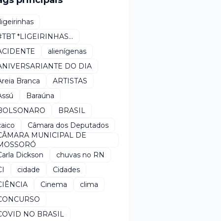
ags principais
*ligeirinhas
#TBT *LIGEIRINHAS...
ACIDENTE
alienígenas
ANIVERSARIANTE DO DIA
Areia Branca
ARTISTAS
Assú
Baraúna
BOLSONARO
BRASIL
caico
Câmara dos Deputados
CÂMARA MUNICIPAL DE
MOSSORÓ
Carla Dickson
chuvas no RN
CI
cidade
Cidades
CIÊNCIA
Cinema
clima
CONCURSO
COVID NO BRASIL