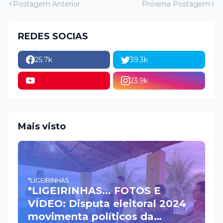
Postagem Anterior
Próxima Postagem
REDES SOCIAS
25.7k
39.3k
23.9k
Mais visto
*LIGEIRINHAS
*LIGEIRINHAS... FOTOS E
VÍDEO: Disputa eleitoral 2024
movimenta políticos da