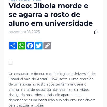
Vídeo: Jiboia morde e
se agarra a rosto de
aluno em universidade
novembro 15, 2025
S
W
F
T
C
h
h
a
w
o
a
a
c
i
p
r
t
e
t
y
e
s
b
t
L
A
o
e
i
p
o
r
n
p
k
k
Um estudante do curso de biologia da Universidade
Estadual Vale do Acaraú (UVA) sofreu uma mordida
de uma jiboia no rosto após tentar manusear o
animal, na tarde dessa quinta-feira (13).
Em vídeo
divulgado nas redes sociais, ele aparece nas
dependências da instituição subindo em uma árvore
para capturar a cobra.