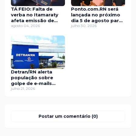
TÁ FEIO: Falta de
Ponto.com.RN será
verba no Itamaraty
lançada no próximo
afeta emissão de
dia 5 de agosto para
passaportes, diz
agosto 04, 2026
representar a força
julho 30, 2026
sindicato
da comunicação
digital potiguar
Detran/RN alerta
população sobre
golpe de e-mails
falsos que simulam
julho 21, 2026
suspensão da CNH e
cobrança de multas
Postar um comentário (0)