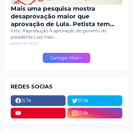
Mais uma pesquisa mostra
desaprovação maior que
aprovação de Lula. Petista tem
47% de desaprovação, segundo
Foto: Reprodução A aprovação do governo do
presidente Luiz Ináci…
QUAEST
janeiro 27, 2025
Carregar Mais
REDES SOCIAS
25.7k
39.3k
23.9k