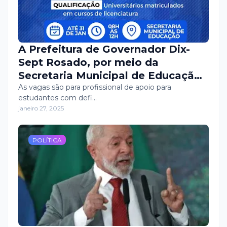
A Prefeitura de Governador Dix-
Sept Rosado, por meio da
Secretaria Municipal de Educação,
prorrogou, até o dia 31 de janeiro,
As vagas são para profissional de apoio para
estudantes com defi…
o prazo de inscrições para a
janeiro 27, 2025
seleção de vagas de estágio.
POLÍTICA