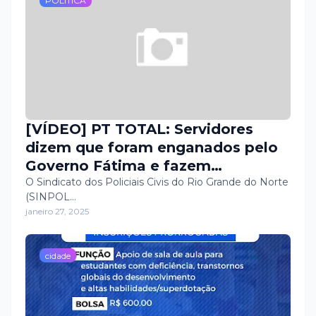
POLÍTICA
[VÍDEO] PT TOTAL: Servidores
dizem que foram enganados pelo
Governo Fátima e fazem
convocação para analisarem greve
O Sindicato dos Policiais Civis do Rio Grande do Norte
(SINPOL…
geral
janeiro 27, 2025
cidade