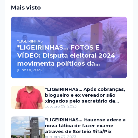
Mais visto
*LIGEIRINHAS
*LIGEIRINHAS... FOTOS E
VÍDEO: Disputa eleitoral 2024
movimenta políticos da
julho 01, 2023
oposição em Itaú na escolha
do candidato a prefeito
*LIGEIRINHAS... Após cobranças,
blogueiro e ex vereador são
xingados pelo secretário da
prefeitura de Itaú
outubro 09, 2023
*LIGEIRINHAS... Itauense adere a
nova tática de fazer exame
através de Sorteio Rifa/Pix
outubro 07, 2023