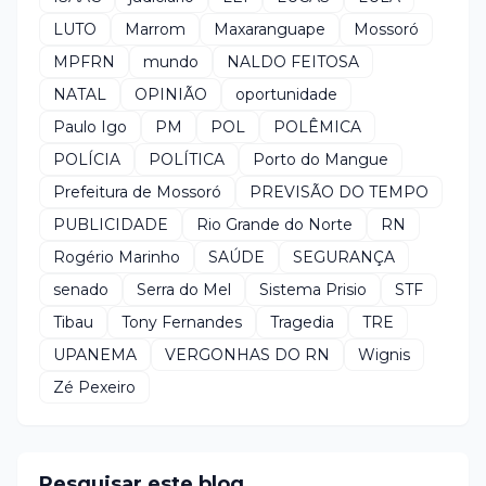
LUTO
Marrom
Maxaranguape
Mossoró
MPFRN
mundo
NALDO FEITOSA
NATAL
OPINIÃO
oportunidade
Paulo Igo
PM
POL
POLÊMICA
POLÍCIA
POLÍTICA
Porto do Mangue
Prefeitura de Mossoró
PREVISÃO DO TEMPO
PUBLICIDADE
Rio Grande do Norte
RN
Rogério Marinho
SAÚDE
SEGURANÇA
senado
Serra do Mel
Sistema Prisio
STF
Tibau
Tony Fernandes
Tragedia
TRE
UPANEMA
VERGONHAS DO RN
Wignis
Zé Pexeiro
Pesquisar este blog