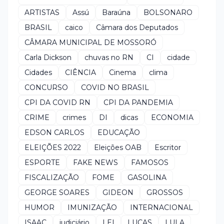
ARTISTAS
Assú
Baraúna
BOLSONARO
BRASIL
caico
Câmara dos Deputados
CÂMARA MUNICIPAL DE MOSSORÓ
Carla Dickson
chuvas no RN
CI
cidade
Cidades
CIÊNCIA
Cinema
clima
CONCURSO
COVID NO BRASIL
CPI DA COVID RN
CPI DA PANDEMIA
CRIME
crimes
DI
dicas
ECONOMIA
EDSON CARLOS
EDUCAÇÃO
ELEIÇÕES 2022
Eleições OAB
Escritor
ESPORTE
FAKE NEWS
FAMOSOS
FISCALIZAÇÃO
FOME
GASOLINA
GEORGE SOARES
GIDEON
GROSSOS
HUMOR
IMUNIZAÇÃO
INTERNACIONAL
ISAAC
judiciário
LEI
LUCAS
LULA