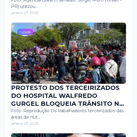
Moro
Foto: Agência Brasil O senador Sérgio Moro (União –
PR) utilizou…
janeiro 27, 2025
cidade
PROTESTO DOS TERCEIRIZADOS
DO HOSPITAL WALFREDO
GURGEL BLOQUEIA TRÂNSITO NA
AVENIDA SALGADO FILHO
Foto: Reprodução Os trabalhadores terceirizados das
áreas de nut…
janeiro 27, 2025