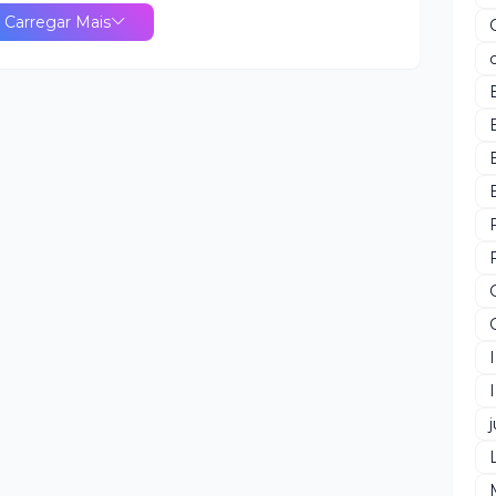
João Marinaldo Holanda.
Carregar Mais
j