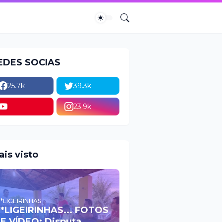
EDES SOCIAS
25.7k
39.3k
23.9k
ais visto
*LIGEIRINHAS
*LIGEIRINHAS... FOTOS
E VÍDEO: Disputa