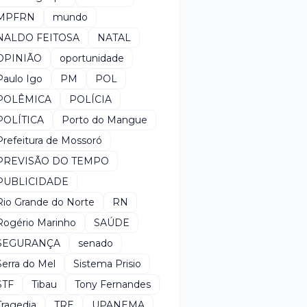
MPFRN
mundo
NALDO FEITOSA
NATAL
OPINIÃO
oportunidade
Paulo Igo
PM
POL
POLÊMICA
POLÍCIA
POLÍTICA
Porto do Mangue
Prefeitura de Mossoró
PREVISÃO DO TEMPO
PUBLICIDADE
Rio Grande do Norte
RN
Rogério Marinho
SAÚDE
SEGURANÇA
senado
Serra do Mel
Sistema Prisio
STF
Tibau
Tony Fernandes
Tragedia
TRE
UPANEMA