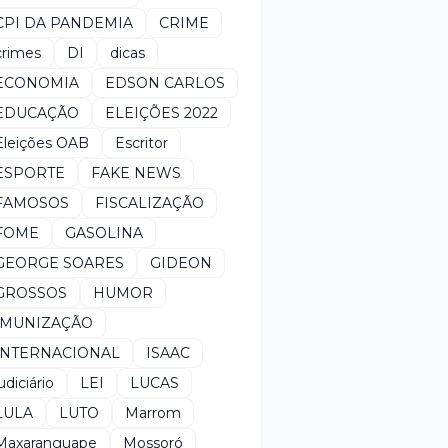
CPI DA PANDEMIA
CRIME
crimes
DI
dicas
ECONOMIA
EDSON CARLOS
EDUCAÇÃO
ELEIÇÕES 2022
Eleições OAB
Escritor
ESPORTE
FAKE NEWS
FAMOSOS
FISCALIZAÇÃO
FOME
GASOLINA
GEORGE SOARES
GIDEON
GROSSOS
HUMOR
IMUNIZAÇÃO
INTERNACIONAL
ISAAC
udiciário
LEI
LUCAS
LULA
LUTO
Marrom
Maxaranguape
Mossoró