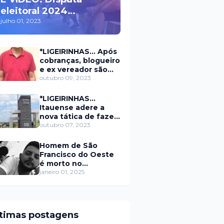
eleitoral 2024
movimenta políticos
julho 01, 2023
da oposição em Itaú na
escolha do candidato
*LIGEIRINHAS... Após
a prefeito
cobranças, blogueiro
e ex vereador são
xingados pelo
outubro 09, 2023
secretário da
prefeitura de Itaú
*LIGEIRINHAS...
Itauense adere a
nova tática de fazer
exame através de
outubro 07, 2023
Sorteio Rifa/Pix
Homem de São
Francisco do Oeste
é morto no
município de
janeiro 01, 2025
Rodolfo Fernandes
RN
ltimas postagens