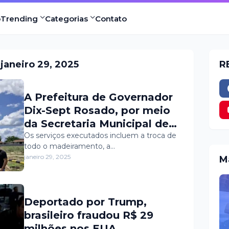
o
Trending
Categorias
Contato
janeiro 29, 2025
R
A Prefeitura de Governador
Dix-Sept Rosado, por meio
da Secretaria Municipal de
Obras, Transportes e
Os serviços executados incluem a troca de
todo o madeiramento, a…
Urbanismo, concluiu a
janeiro 29, 2025
M
manutenção total da ponte
que liga a zona urbana até a
localidade rural de
Deportado por Trump,
Pedrinhas.
brasileiro fraudou R$ 29
milhões nos EUA