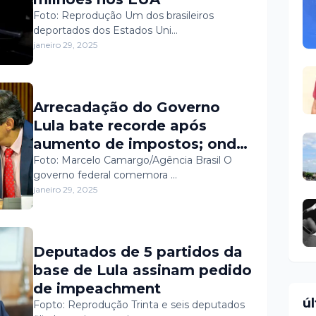
Foto: Reprodução Um dos brasileiros
deportados dos Estados Uni…
janeiro 29, 2025
Arrecadação do Governo
Lula bate recorde após
aumento de impostos; onde
está o dinheiro?
Foto: Marcelo Camargo/Agência Brasil O
governo federal comemora …
janeiro 29, 2025
Deputados de 5 partidos da
base de Lula assinam pedido
de impeachment
ú
Fopto: Reprodução Trinta e seis deputados