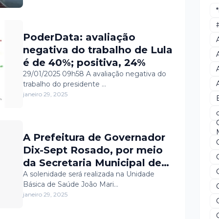
construção da Usina
Siderúrgica, Estaleiro e
metrô na Venezuela
PoderData: avaliação
negativa do trabalho de Lula
é de 40%; positiva, 24%
29/01/2025 09h58 A avaliação negativa do
trabalho do presidente …
janeiro 29, 2025
A Prefeitura de Governador
Dix-Sept Rosado, por meio
da Secretaria Municipal de
Saúde, inaugura, nesta
A solenidade será realizada na Unidade
Básica de Saúde João Mari…
quinta-feira (30), a obra de
janeiro 29, 2025
reforma e adequações da
Unidade Básica de Saúde