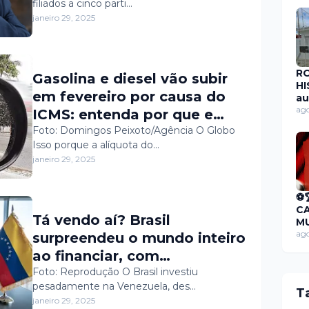
filiados a cinco parti…
janeiro 29, 2025
R
Gasolina e diesel vão subir
HI
em fevereiro por causa do
au
pú
ago
ICMS: entenda por que e
dí
qual será o impacto na
Foto: Domingos Peixoto/Agência O Globo
de
Isso porque a alíquota do…
mi
bomba
janeiro 29, 2025
de
RP
R
⚽
C
Tá vendo aí? Brasil
MU
F
ago
surpreendeu o mundo inteiro
CA
ao financiar, com
🏆
investimentos de mais de R$
Foto: Reprodução O Brasil investiu
pesadamente na Venezuela, des…
6 bilhões, as obras de
T
janeiro 29, 2025