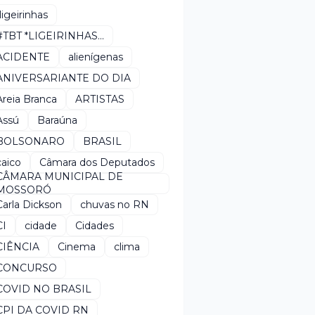
*ligeirinhas
#TBT *LIGEIRINHAS...
ACIDENTE
alienígenas
ANIVERSARIANTE DO DIA
Areia Branca
ARTISTAS
Assú
Baraúna
BOLSONARO
BRASIL
caico
Câmara dos Deputados
CÂMARA MUNICIPAL DE
MOSSORÓ
Carla Dickson
chuvas no RN
CI
cidade
Cidades
CIÊNCIA
Cinema
clima
CONCURSO
COVID NO BRASIL
CPI DA COVID RN