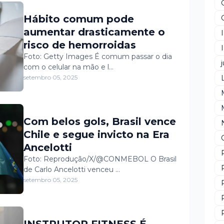
Hábito comum pode
aumentar drasticamente o
risco de hemorroidas
Foto: Getty Images É comum passar o dia
j
com o celular na mão e l…
setembro 05, 2025
Com belos gols, Brasil vence
Chile e segue invicto na Era
Ancelotti
Foto: Reprodução/X/@CONMEBOL O Brasil
de Carlo Ancelotti venceu …
setembro 05, 2025
INSTRUTOR FITNESS É