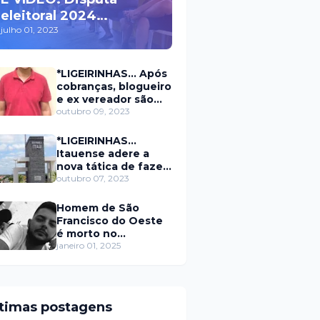
eleitoral 2024
movimenta políticos
julho 01, 2023
da oposição em Itaú na
escolha do candidato
*LIGEIRINHAS... Após
a prefeito
cobranças, blogueiro
e ex vereador são
xingados pelo
outubro 09, 2023
secretário da
prefeitura de Itaú
*LIGEIRINHAS...
Itauense adere a
nova tática de fazer
exame através de
outubro 07, 2023
Sorteio Rifa/Pix
Homem de São
Francisco do Oeste
é morto no
município de
janeiro 01, 2025
Rodolfo Fernandes
RN
ltimas postagens