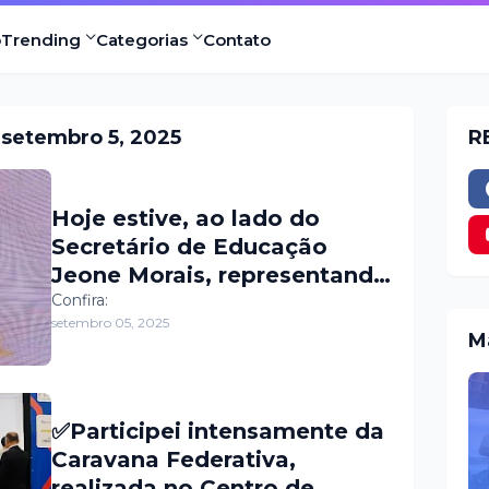
o
Trending
Categorias
Contato
setembro 5, 2025
R
Hoje estive, ao lado do
Secretário de Educação
Jeone Morais, representando
o Prefeito Sabino Neto,
Confira:
setembro 05, 2025
prestigiando a XV Feira de
M
Ciências do Oeste Potiguar –
Juvenil, realizada pela
@direc13apodi no Ginásio da
✅Participei intensamente da
Escola Professor Antônio
Caravana Federativa,
Dantas.
realizada no Centro de