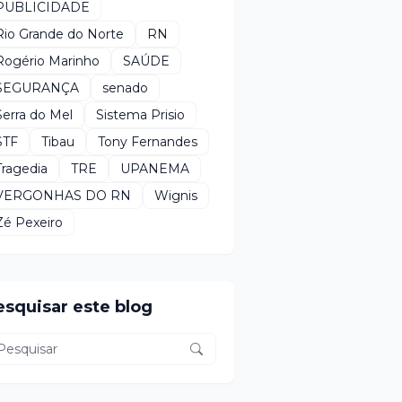
PUBLICIDADE
Rio Grande do Norte
RN
Rogério Marinho
SAÚDE
SEGURANÇA
senado
Serra do Mel
Sistema Prisio
STF
Tibau
Tony Fernandes
Tragedia
TRE
UPANEMA
VERGONHAS DO RN
Wignis
Zé Pexeiro
esquisar este blog