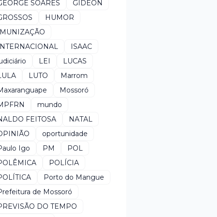
GEORGE SOARES
GIDEON
GROSSOS
HUMOR
IMUNIZAÇÃO
INTERNACIONAL
ISAAC
udiciário
LEI
LUCAS
LULA
LUTO
Marrom
Maxaranguape
Mossoró
MPFRN
mundo
NALDO FEITOSA
NATAL
OPINIÃO
oportunidade
Paulo Igo
PM
POL
POLÊMICA
POLÍCIA
POLÍTICA
Porto do Mangue
Prefeitura de Mossoró
PREVISÃO DO TEMPO