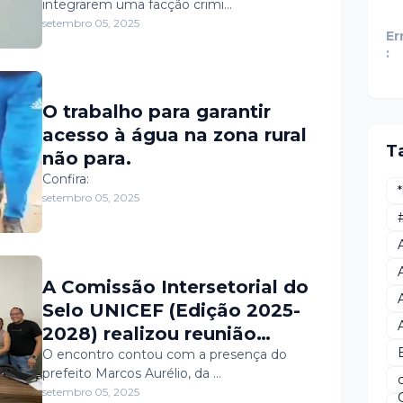
integrarem uma facção crimi…
POLICIAIS NO RN
setembro 05, 2025
Er
:
O trabalho para garantir
acesso à água na zona rural
T
não para.
Confira:
setembro 05, 2025
A Comissão Intersetorial do
Selo UNICEF (Edição 2025-
2028) realizou reunião
preparatória para o 1º Fórum
O encontro contou com a presença do
prefeito Marcos Aurélio, da …
Comunitário, com o objetivo
setembro 05, 2025