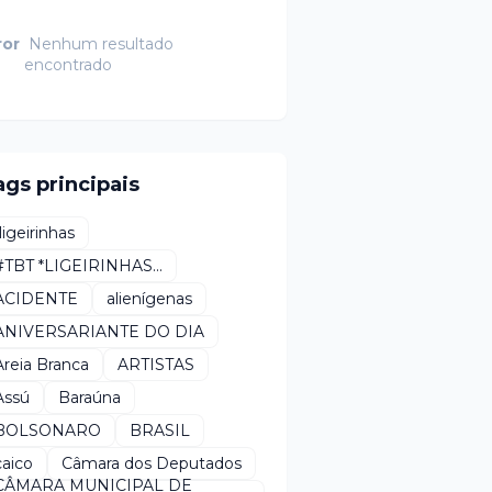
ror
Nenhum resultado
encontrado
ags principais
*ligeirinhas
#TBT *LIGEIRINHAS...
ACIDENTE
alienígenas
ANIVERSARIANTE DO DIA
Areia Branca
ARTISTAS
Assú
Baraúna
BOLSONARO
BRASIL
caico
Câmara dos Deputados
CÂMARA MUNICIPAL DE