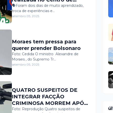
Convenções em Natal,
🗣️Foram dois dias de muito aprendizado,
troca de experiências e…
fortalecendo o diálogo entre
setembro 05, 2025
os ministérios do Governo
Federal e os municípios.
Moraes tem pressa para
querer prender Bolsonaro
Foto: Cedida O ministro Alexandre de
Moraes , do Supremo Tr…
setembro 05, 2025
QUATRO SUSPEITOS DE
INTEGRAR FACÇÃO
CRIMINOSA MORREM APÓS
ú
CONFRONTO COM
Foto: Reprodução Quatro suspeitos de