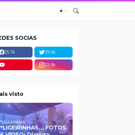
EDES SOCIAS
25.7k
39.3k
23.9k
ais visto
*LIGEIRINHAS
*LIGEIRINHAS... FOTOS
E VÍDEO: Disputa