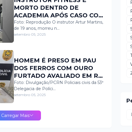
MORTO DENTRO DE
ACADEMIA APÓS CASO COM
MULHER CASADA
Foto: Reprodução O instrutor Artur Martins,
de 19 anos, morreu n…
setembro 05, 2025
HOMEM É PRESO EM PAU
DOS FERROS COM OURO
FURTADO AVALIADO EM R$
70 MIL
Foto: Divulgação/PCRN Policiais civis da 53ª
Delegacia de Políci…
setembro 05, 2025
P
Carregar Mais