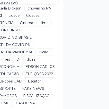
MOSSORÓ
Carla Dickson
chuvas no RN
CI
cidade
Cidades
CIÊNCIA
Cinema
clima
CONCURSO
COVID NO BRASIL
CPI DA COVID RN
CPI DA PANDEMIA
CRIME
crimes
DI
dicas
ECONOMIA
EDSON CARLOS
EDUCAÇÃO
ELEIÇÕES 2022
Eleições OAB
Escritor
ESPORTE
FAKE NEWS
FAMOSOS
FISCALIZAÇÃO
FOME
GASOLINA