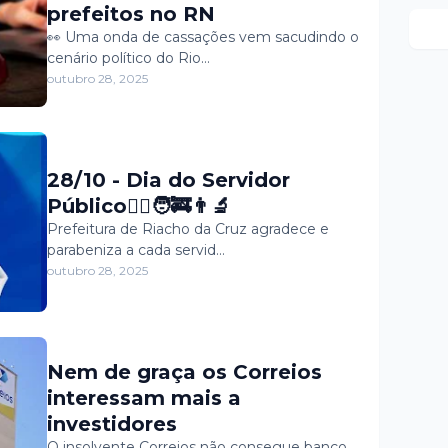
prefeitos no RN
👀 Uma onda de cassações vem sacudindo o
cenário político do Rio…
outubro 28, 2025
28/10 - Dia do Servidor
Público🧑‍⚕🧑‍🚒👨‍🔬
Prefeitura de Riacho da Cruz agradece e
parabeniza a cada servid…
outubro 28, 2025
Nem de graça os Correios
interessam mais a
investidores
O insolvente Correios não consegue banco