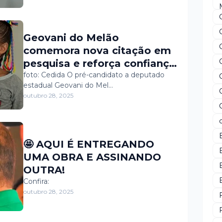
Geovani do Melão
comemora nova citação em
pesquisa e reforça confiança
na caminhada rumo à
foto: Cedida O pré-candidato a deputado
estadual Geovani do Mel…
Assembleia Legislativa
outubro 28, 2025
🤩 AQUI É ENTREGANDO
UMA OBRA E ASSINANDO
OUTRA!
Confira:
outubro 28, 2025