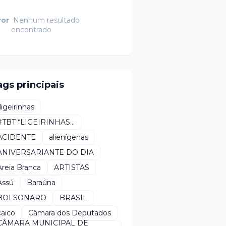
ror
Nenhum resultado
encontrado
ags principais
*ligeirinhas
#TBT *LIGEIRINHAS...
ACIDENTE
alienígenas
ANIVERSARIANTE DO DIA
Areia Branca
ARTISTAS
Assú
Baraúna
BOLSONARO
BRASIL
caico
Câmara dos Deputados
CÂMARA MUNICIPAL DE