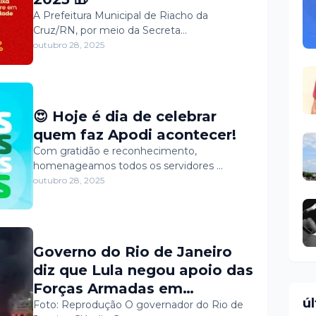
A Prefeitura Municipal de Riacho da
Cruz/RN, por meio da Secreta…
outubro 28, 2025
😍 Hoje é dia de celebrar
quem faz Apodi acontecer!
Com gratidão e reconhecimento,
homenageamos todos os servidores …
outubro 28, 2025
Governo do Rio de Janeiro
diz que Lula negou apoio das
Forças Armadas em
ú
megaoperação contra o
Foto: Reprodução O governador do Rio de