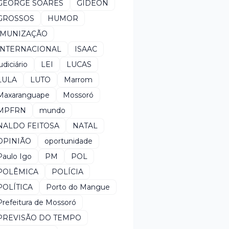
GEORGE SOARES
GIDEON
GROSSOS
HUMOR
IMUNIZAÇÃO
INTERNACIONAL
ISAAC
udiciário
LEI
LUCAS
LULA
LUTO
Marrom
Maxaranguape
Mossoró
MPFRN
mundo
NALDO FEITOSA
NATAL
OPINIÃO
oportunidade
Paulo Igo
PM
POL
POLÊMICA
POLÍCIA
POLÍTICA
Porto do Mangue
Prefeitura de Mossoró
PREVISÃO DO TEMPO