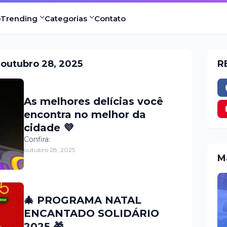
o
Trending
Categorias
Contato
outubro 28, 2025
R
As melhores delícias você
encontra no melhor da
cidade 💜
Confira:
outubro 28, 2025
M
🎄 PROGRAMA NATAL
ENCANTADO SOLIDÁRIO
2025 🎁