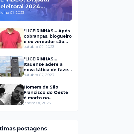
eleitoral 2024
movimenta políticos
julho 01, 2023
da oposição em Itaú na
escolha do candidato
*LIGEIRINHAS... Após
a prefeito
cobranças, blogueiro
e ex vereador são
xingados pelo
outubro 09, 2023
secretário da
prefeitura de Itaú
*LIGEIRINHAS...
Itauense adere a
nova tática de fazer
exame através de
outubro 07, 2023
Sorteio Rifa/Pix
Homem de São
Francisco do Oeste
é morto no
município de
janeiro 01, 2025
Rodolfo Fernandes
RN
ltimas postagens