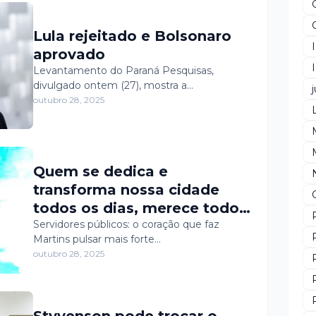
Lula rejeitado e Bolsonaro
aprovado
Levantamento do Paraná Pesquisas,
divulgado ontem (27), mostra a…
j
outubro 28, 2025
Quem se dedica e
transforma nossa cidade
todos os dias, merece todo
reconhecimento. 🙌
Servidores públicos: o coração que faz
Martins pulsar mais forte…
outubro 28, 2025
Styvenson pode trocar o