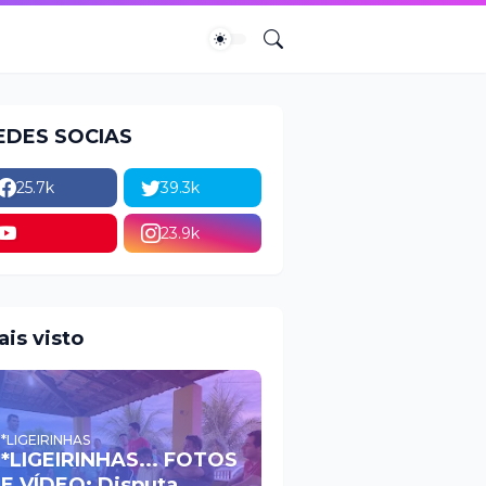
EDES SOCIAS
25.7k
39.3k
23.9k
ais visto
*LIGEIRINHAS
*LIGEIRINHAS... FOTOS
E VÍDEO: Disputa