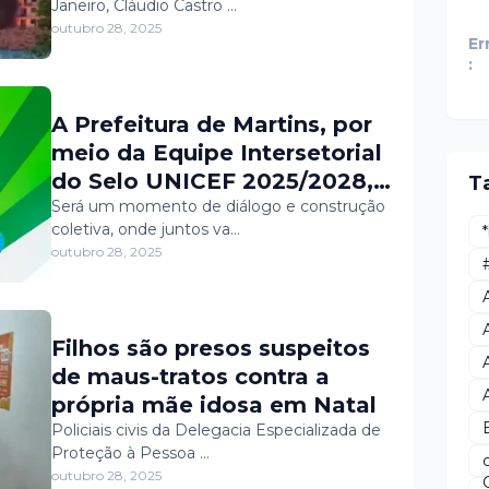
Janeiro, Cláudio Castro …
tráfico
outubro 28, 2025
Er
:
A Prefeitura de Martins, por
meio da Equipe Intersetorial
do Selo UNICEF 2025/2028,
T
convida você para participar
Será um momento de diálogo e construção
coletiva, onde juntos va…
do 1º Fórum Comunitário, no
outubro 28, 2025
dia 30 de outubro, às 8h30,
na Secretaria Municipal de
Educação.
Filhos são presos suspeitos
de maus-tratos contra a
própria mãe idosa em Natal
Policiais civis da Delegacia Especializada de
Proteção à Pessoa …
outubro 28, 2025