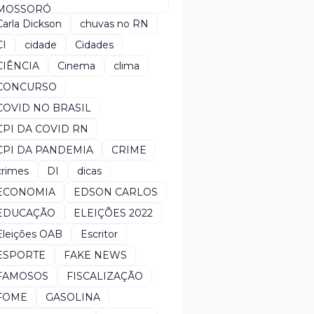
MOSSORÓ
Carla Dickson
chuvas no RN
CI
cidade
Cidades
CIÊNCIA
Cinema
clima
CONCURSO
COVID NO BRASIL
CPI DA COVID RN
CPI DA PANDEMIA
CRIME
crimes
DI
dicas
ECONOMIA
EDSON CARLOS
EDUCAÇÃO
ELEIÇÕES 2022
Eleições OAB
Escritor
ESPORTE
FAKE NEWS
FAMOSOS
FISCALIZAÇÃO
FOME
GASOLINA