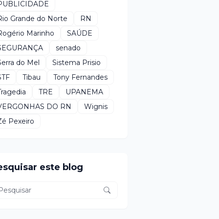
PUBLICIDADE
Rio Grande do Norte
RN
Rogério Marinho
SAÚDE
SEGURANÇA
senado
Serra do Mel
Sistema Prisio
STF
Tibau
Tony Fernandes
Tragedia
TRE
UPANEMA
VERGONHAS DO RN
Wignis
Zé Pexeiro
esquisar este blog