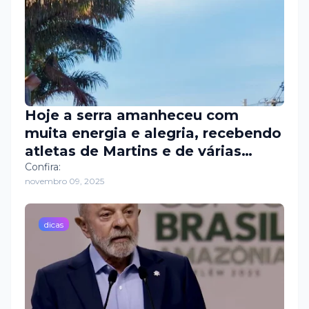
Hoje a serra amanheceu com
muita energia e alegria, recebendo
atletas de Martins e de várias
cidades da região para um grande
Confira:
novembro 09, 2025
treinão em comemoração aos 184
anos de emancipação política da
nossa querida Martins! 🏃🏽‍♂️🏃🏽‍♀️
dicas