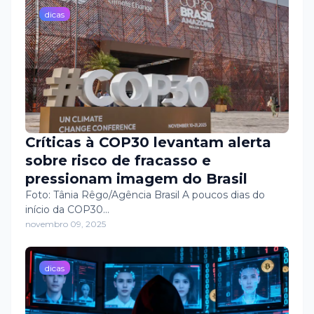
Novembro Azul.
dicas
Críticas à COP30 levantam alerta
sobre risco de fracasso e
pressionam imagem do Brasil
Foto: Tânia Rêgo/Agência Brasil A poucos dias do
início da COP30…
novembro 09, 2025
dicas