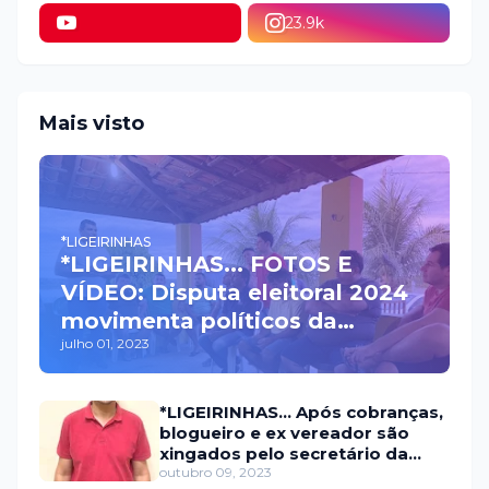
23.9k
Mais visto
*LIGEIRINHAS
*LIGEIRINHAS... FOTOS E
VÍDEO: Disputa eleitoral 2024
movimenta políticos da
julho 01, 2023
oposição em Itaú na escolha
do candidato a prefeito
*LIGEIRINHAS... Após cobranças,
blogueiro e ex vereador são
xingados pelo secretário da
prefeitura de Itaú
outubro 09, 2023