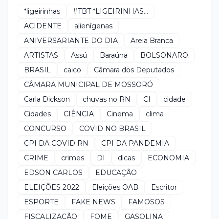
*ligeirinhas
#TBT *LIGEIRINHAS...
ACIDENTE
alienígenas
ANIVERSARIANTE DO DIA
Areia Branca
ARTISTAS
Assú
Baraúna
BOLSONARO
BRASIL
caico
Câmara dos Deputados
CÂMARA MUNICIPAL DE MOSSORÓ
Carla Dickson
chuvas no RN
CI
cidade
Cidades
CIÊNCIA
Cinema
clima
CONCURSO
COVID NO BRASIL
CPI DA COVID RN
CPI DA PANDEMIA
CRIME
crimes
DI
dicas
ECONOMIA
EDSON CARLOS
EDUCAÇÃO
ELEIÇÕES 2022
Eleições OAB
Escritor
ESPORTE
FAKE NEWS
FAMOSOS
FISCALIZAÇÃO
FOME
GASOLINA