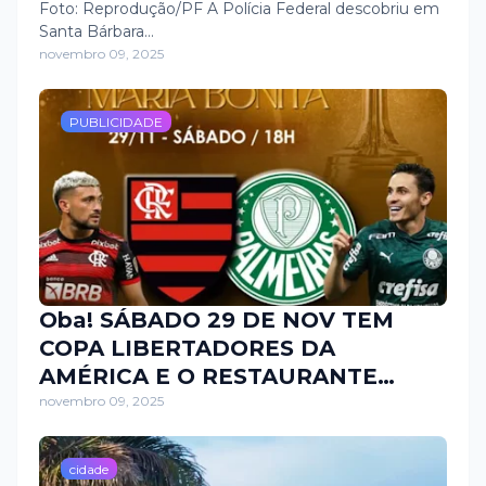
Foto: Reprodução/PF A Polícia Federal descobriu em
Santa Bárbara…
novembro 09, 2025
PUBLICIDADE
Oba! SÁBADO 29 DE NOV TEM
COPA LIBERTADORES DA
AMÉRICA E O RESTAURANTE
MARIA BONITA TRÁS PARA VOCÊ
novembro 09, 2025
O CANTOR ADAILTON SILVA
cidade