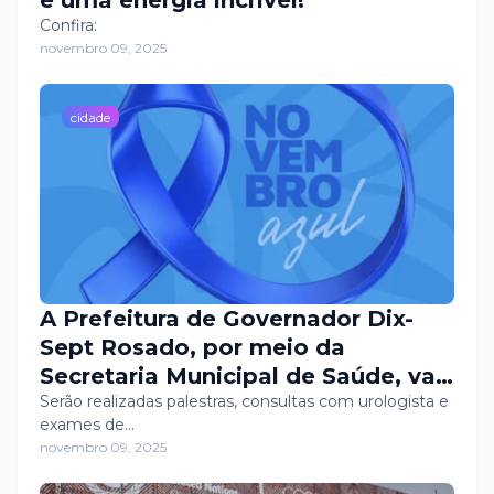
e uma energia incrível!
Confira:
novembro 09, 2025
cidade
A Prefeitura de Governador Dix-
Sept Rosado, por meio da
Secretaria Municipal de Saúde, vai
realizar uma grande mobilização
Serão realizadas palestras, consultas com urologista e
exames de…
de prevenção e combate ao câncer
novembro 09, 2025
de próstata dentro da
programação da campanha