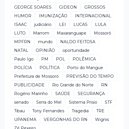
GEORGE SOARES
GIDEON
GROSSOS
HUMOR
IMUNIZAÇÃO
INTERNACIONAL
ISAAC
judiciário
LEI
LUCAS
LULA
LUTO
Marrom
Maxaranguape
Mossoró
MPFRN
mundo
NALDO FEITOSA
NATAL
OPINIÃO
oportunidade
Paulo Igo
PM
POL
POLÊMICA
POLÍCIA
POLÍTICA
Porto do Mangue
Prefeitura de Mossoró
PREVISÃO DO TEMPO
PUBLICIDADE
Rio Grande do Norte
RN
Rogério Marinho
SAÚDE
SEGURANÇA
senado
Serra do Mel
Sistema Prisio
STF
Tibau
Tony Fernandes
Tragedia
TRE
UPANEMA
VERGONHAS DO RN
Wignis
Zé Pexeiro