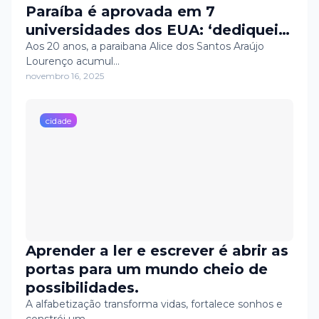
Paraíba é aprovada em 7
universidades dos EUA: ‘dediquei
todo o meu tempo a essa jornada’
Aos 20 anos, a paraibana Alice dos Santos Araújo
Lourenço acumul…
novembro 16, 2025
cidade
Aprender a ler e escrever é abrir as
portas para um mundo cheio de
possibilidades.
A alfabetização transforma vidas, fortalece sonhos e