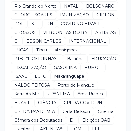
Rio Grande do Norte
NATAL
BOLSONARO
GEORGE SOARES
IMUNIZAÇÃO
GIDEON
POL
STF
RN
COVID NO BRASIL
GROSSOS
VERGONHAS DO RN
ARTISTAS
CI
EDSON CARLOS
INTERNACIONAL
LUCAS
Tibau
alienígenas
#TBT *LIGEIRINHAS...
Baraúna
EDUCAÇÃO
FISCALIZAÇÃO
GASOLINA
HUMOR
ISAAC
LUTO
Maxaranguape
NALDO FEITOSA
Porto do Mangue
Serra do Mel
UPANEMA
Areia Branca
BRASIL
CIÊNCIA
CPI DA COVID RN
CPI DA PANDEMIA
Carla Dickson
Cinema
Câmara dos Deputados
DI
Eleições OAB
Escritor
FAKE NEWS
FOME
LEI