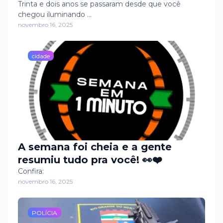
Trinta e dois anos se passaram desde que você
chegou iluminando …
novembro 16, 2025
cidade
A semana foi cheia e a gente
resumiu tudo pra você! 👀❤️
Confira:
novembro 16, 2025
POLÍCIA