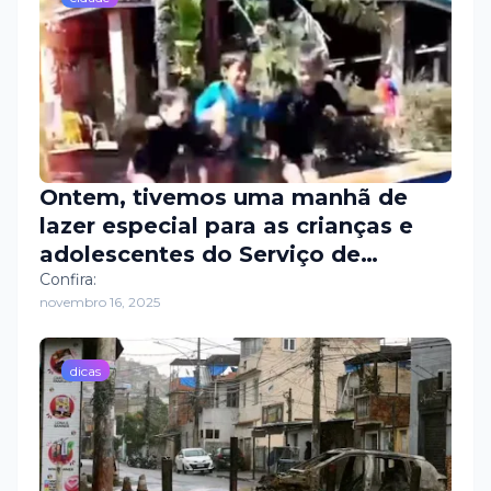
Ontem, tivemos uma manhã de
lazer especial para as crianças e
adolescentes do Serviço de
Convivência, marcada por alegria,
Confira:
novembro 16, 2025
brincadeiras e momentos que
fortalecem vínculos. Cada sorriso e
cada atividade mostraram o
dicas
quanto é importante investir em
espaços que acolhem,
desenvolvem e motivam nossos
jovens.