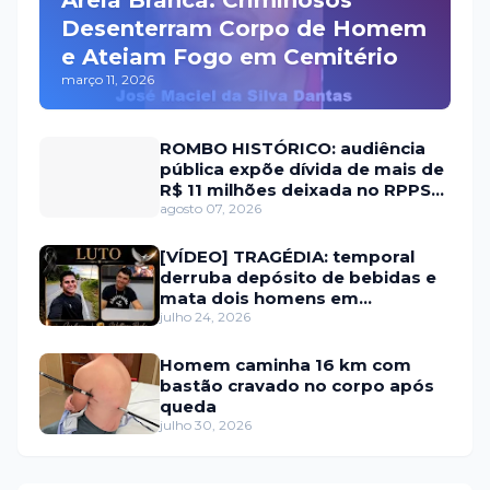
Areia Branca: Criminosos
Desenterram Corpo de Homem
e Ateiam Fogo em Cemitério
março 11, 2026
ROMBO HISTÓRICO: audiência
pública expõe dívida de mais de
R$ 11 milhões deixada no RPPS
de Itaú RN
agosto 07, 2026
[VÍDEO] TRAGÉDIA: temporal
derruba depósito de bebidas e
mata dois homens em
Portalegre
julho 24, 2026
Homem caminha 16 km com
bastão cravado no corpo após
queda
julho 30, 2026