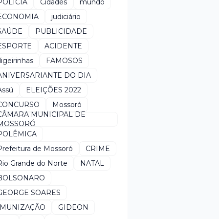
POLÍCIA
Cidades
mundo
ECONOMIA
judiciário
SAÚDE
PUBLICIDADE
ESPORTE
ACIDENTE
*ligeirinhas
FAMOSOS
ANIVERSARIANTE DO DIA
Assú
ELEIÇÕES 2022
CONCURSO
Mossoró
CÂMARA MUNICIPAL DE
MOSSORÓ
POLÊMICA
Prefeitura de Mossoró
CRIME
Rio Grande do Norte
NATAL
BOLSONARO
GEORGE SOARES
IMUNIZAÇÃO
GIDEON