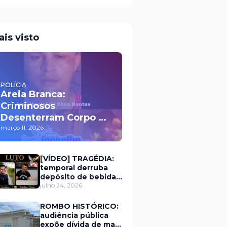
ais visto
POLÍCIA
Areia Branca:
Criminosos
Desenterram Corpo de
Homem e Ateiam
março 11, 2026
Fogo em Cemitério
[VÍDEO] TRAGÉDIA:
temporal derruba
depósito de bebidas
e mata dois homens
julho 24, 2026
em Portalegre
ROMBO HISTÓRICO:
audiência pública
expõe dívida de mais