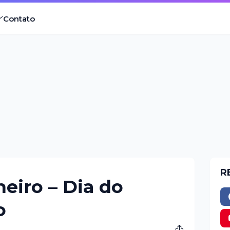
Contato
R
neiro – Dia do
o