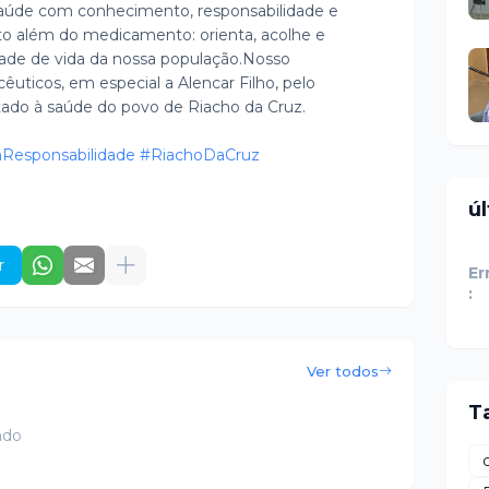
aúde com conhecimento, responsabilidade e
to além do medicamento: orienta, acolhe e
dade de vida da nossa população.
Nosso
uticos, em especial a Alencar Filho, pelo
ado à saúde do povo de Riacho da Cruz.
esponsabilidade
#RiachoDaCruz
ú
r
Er
:
Ver todos
T
ado