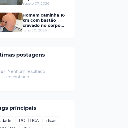
de R$ 11 milhões
agosto 07, 2026
deixada no RPPS de
Itaú RN
Homem caminha 16
km com bastão
cravado no corpo
após queda
julho 30, 2026
ltimas postagens
ror
Nenhum resultado
encontrado
ags principais
cidade
POLÍTICA
dicas