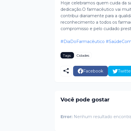
Hoje celebramos quem cuida da s
dedicação.O farmacêutico vai mui
contribui diariamente para a quali
reconhecimento a todos os farmacê
compromisso e pelo cuidado prest
#DiaDoFarmacêutico
#SaúdeComR
Tags:
Cidades
Facebook
Twitte
Você pode gostar
Error:
Nenhum resultado encontr