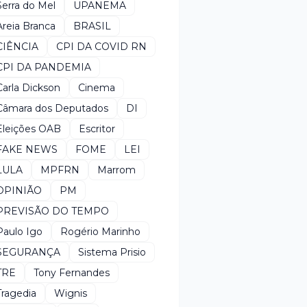
Serra do Mel
UPANEMA
Areia Branca
BRASIL
CIÊNCIA
CPI DA COVID RN
CPI DA PANDEMIA
Carla Dickson
Cinema
Câmara dos Deputados
DI
Eleições OAB
Escritor
FAKE NEWS
FOME
LEI
LULA
MPFRN
Marrom
OPINIÃO
PM
PREVISÃO DO TEMPO
Paulo Igo
Rogério Marinho
SEGURANÇA
Sistema Prisio
TRE
Tony Fernandes
Tragedia
Wignis