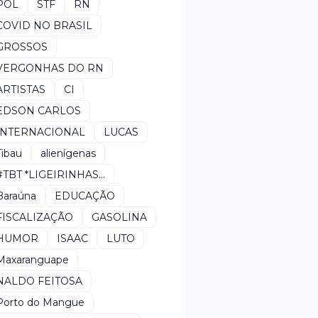
POL
STF
RN
COVID NO BRASIL
GROSSOS
VERGONHAS DO RN
ARTISTAS
CI
EDSON CARLOS
INTERNACIONAL
LUCAS
Tibau
alienígenas
#TBT *LIGEIRINHAS...
Baraúna
EDUCAÇÃO
FISCALIZAÇÃO
GASOLINA
HUMOR
ISAAC
LUTO
Maxaranguape
NALDO FEITOSA
Porto do Mangue