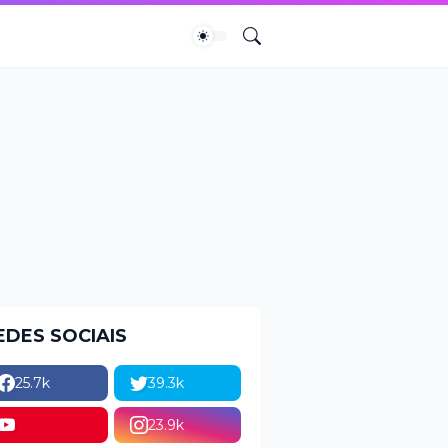
EDES SOCIAIS
25.7k
39.3k
23.9k