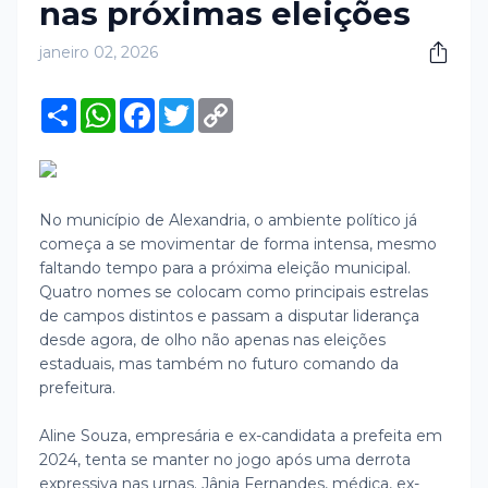
nas próximas eleições
janeiro 02, 2026
S
W
F
T
C
h
h
a
w
o
a
a
c
i
p
r
t
e
t
y
e
s
b
t
L
A
o
e
i
p
o
r
n
No município de Alexandria, o ambiente político já
p
k
k
começa a se movimentar de forma intensa, mesmo
faltando tempo para a próxima eleição municipal.
Quatro nomes se colocam como principais estrelas
de campos distintos e passam a disputar liderança
desde agora, de olho não apenas nas eleições
estaduais, mas também no futuro comando da
prefeitura.
Aline Souza, empresária e ex-candidata a prefeita em
2024, tenta se manter no jogo após uma derrota
expressiva nas urnas. Jânia Fernandes, médica, ex-