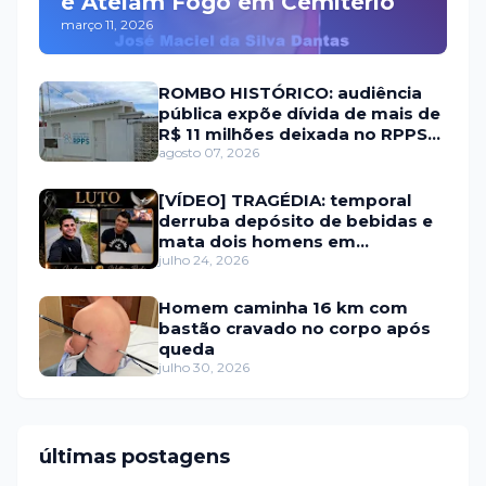
e Ateiam Fogo em Cemitério
março 11, 2026
ROMBO HISTÓRICO: audiência
pública expõe dívida de mais de
R$ 11 milhões deixada no RPPS
de Itaú RN
agosto 07, 2026
[VÍDEO] TRAGÉDIA: temporal
derruba depósito de bebidas e
mata dois homens em
Portalegre
julho 24, 2026
Homem caminha 16 km com
bastão cravado no corpo após
queda
julho 30, 2026
últimas postagens