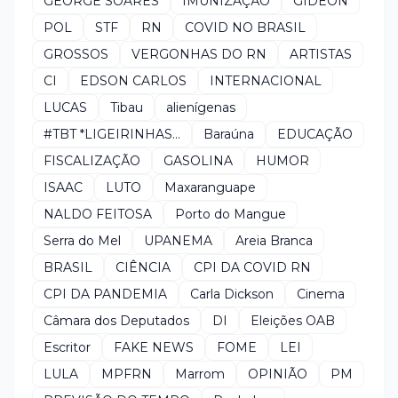
GEORGE SOARES
IMUNIZAÇÃO
GIDEON
POL
STF
RN
COVID NO BRASIL
GROSSOS
VERGONHAS DO RN
ARTISTAS
CI
EDSON CARLOS
INTERNACIONAL
LUCAS
Tibau
alienígenas
#TBT *LIGEIRINHAS...
Baraúna
EDUCAÇÃO
FISCALIZAÇÃO
GASOLINA
HUMOR
ISAAC
LUTO
Maxaranguape
NALDO FEITOSA
Porto do Mangue
Serra do Mel
UPANEMA
Areia Branca
BRASIL
CIÊNCIA
CPI DA COVID RN
CPI DA PANDEMIA
Carla Dickson
Cinema
Câmara dos Deputados
DI
Eleições OAB
Escritor
FAKE NEWS
FOME
LEI
LULA
MPFRN
Marrom
OPINIÃO
PM