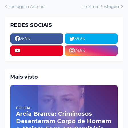
Postagem Anterior
Próxima Postagem
REDES SOCIAIS
25.7k
39.3k
23.9k
Mais visto
POLÍCIA
Areia Branca: Criminosos
Desenterram Corpo de Homem