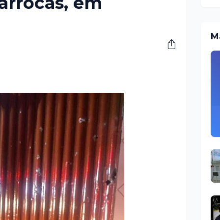
arrocas, em
M