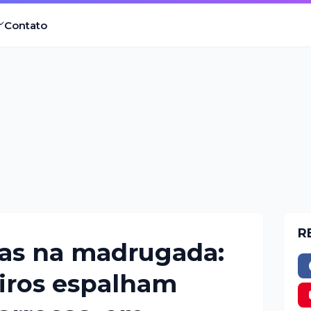
Contato
R
las na madrugada:
tiros espalham