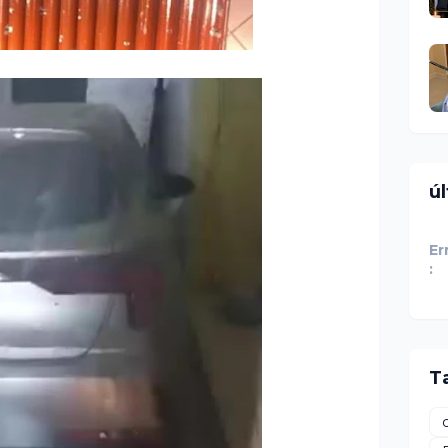
ú
Er
:
T