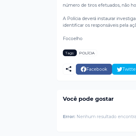
número de tiros efetuados, não hou
A Polícia deverá instaurar investig
identificar os responsáveis pela aç
Focoelho
Tags:
POLÍCIA
Facebook
Twitte
Você pode gostar
Error:
Nenhum resultado encontr