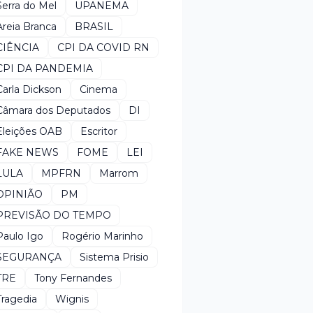
Serra do Mel
UPANEMA
Areia Branca
BRASIL
CIÊNCIA
CPI DA COVID RN
CPI DA PANDEMIA
Carla Dickson
Cinema
Câmara dos Deputados
DI
Eleições OAB
Escritor
FAKE NEWS
FOME
LEI
LULA
MPFRN
Marrom
OPINIÃO
PM
PREVISÃO DO TEMPO
Paulo Igo
Rogério Marinho
SEGURANÇA
Sistema Prisio
TRE
Tony Fernandes
Tragedia
Wignis