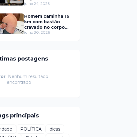
e mata dois homens
julho 24, 2026
em Portalegre
Homem caminha 16
km com bastão
cravado no corpo
após queda
julho 30, 2026
ltimas postagens
ror
Nenhum resultado
encontrado
ags principais
cidade
POLÍTICA
dicas