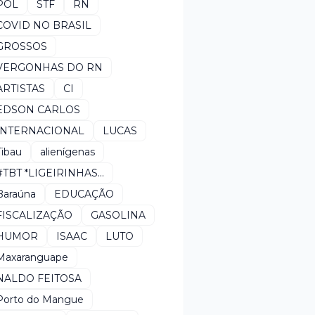
POL
STF
RN
COVID NO BRASIL
GROSSOS
VERGONHAS DO RN
ARTISTAS
CI
EDSON CARLOS
INTERNACIONAL
LUCAS
Tibau
alienígenas
#TBT *LIGEIRINHAS...
Baraúna
EDUCAÇÃO
FISCALIZAÇÃO
GASOLINA
HUMOR
ISAAC
LUTO
Maxaranguape
NALDO FEITOSA
Porto do Mangue