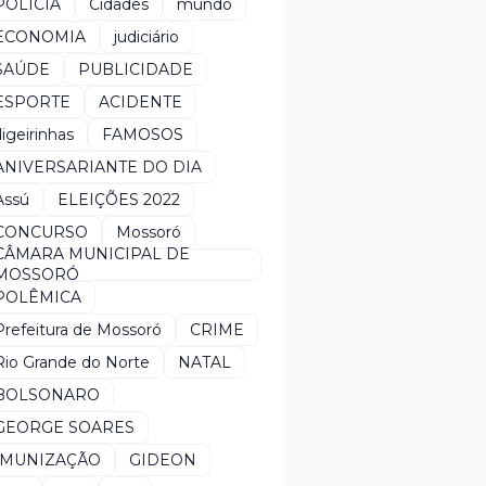
POLÍCIA
Cidades
mundo
ECONOMIA
judiciário
SAÚDE
PUBLICIDADE
ESPORTE
ACIDENTE
*ligeirinhas
FAMOSOS
ANIVERSARIANTE DO DIA
Assú
ELEIÇÕES 2022
CONCURSO
Mossoró
CÂMARA MUNICIPAL DE
MOSSORÓ
POLÊMICA
Prefeitura de Mossoró
CRIME
Rio Grande do Norte
NATAL
BOLSONARO
GEORGE SOARES
IMUNIZAÇÃO
GIDEON