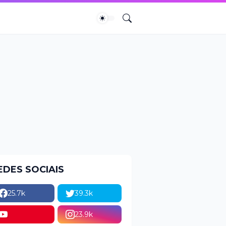
EDES SOCIAIS
25.7k
39.3k
23.9k