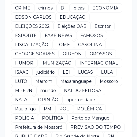
CRIME
crimes
DI
dicas
ECONOMIA
EDSON CARLOS
EDUCAÇÃO
ELEIÇÕES 2022
Eleições OAB
Escritor
ESPORTE
FAKE NEWS
FAMOSOS
FISCALIZAÇÃO
FOME
GASOLINA
GEORGE SOARES
GIDEON
GROSSOS
HUMOR
IMUNIZAÇÃO
INTERNACIONAL
ISAAC
judiciário
LEI
LUCAS
LULA
LUTO
Marrom
Maxaranguape
Mossoró
MPFRN
mundo
NALDO FEITOSA
NATAL
OPINIÃO
oportunidade
Paulo Igo
PM
POL
POLÊMICA
POLÍCIA
POLÍTICA
Porto do Mangue
Prefeitura de Mossoró
PREVISÃO DO TEMPO
PUBLICIDADE
Rio Grande do Norte
RN