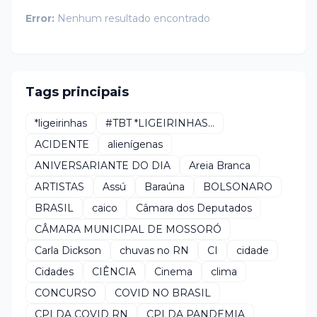
Error:
Nenhum resultado encontrado
Tags principais
*ligeirinhas
#TBT *LIGEIRINHAS...
ACIDENTE
alienígenas
ANIVERSARIANTE DO DIA
Areia Branca
ARTISTAS
Assú
Baraúna
BOLSONARO
BRASIL
caico
Câmara dos Deputados
CÂMARA MUNICIPAL DE MOSSORÓ
Carla Dickson
chuvas no RN
CI
cidade
Cidades
CIÊNCIA
Cinema
clima
CONCURSO
COVID NO BRASIL
CPI DA COVID RN
CPI DA PANDEMIA