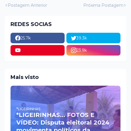
Postagem Anterior
Próxima Postagem
REDES SOCIAS
25.7k
39.3k
23.9k
Mais visto
*LIGEIRINHAS
*LIGEIRINHAS... FOTOS E
VÍDEO: Disputa eleitoral 2024
movimenta políticos da