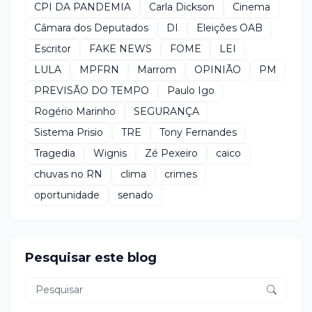
CPI DA PANDEMIA
Carla Dickson
Cinema
Câmara dos Deputados
DI
Eleições OAB
Escritor
FAKE NEWS
FOME
LEI
LULA
MPFRN
Marrom
OPINIÃO
PM
PREVISÃO DO TEMPO
Paulo Igo
Rogério Marinho
SEGURANÇA
Sistema Prisio
TRE
Tony Fernandes
Tragedia
Wignis
Zé Pexeiro
caico
chuvas no RN
clima
crimes
oportunidade
senado
Pesquisar este blog