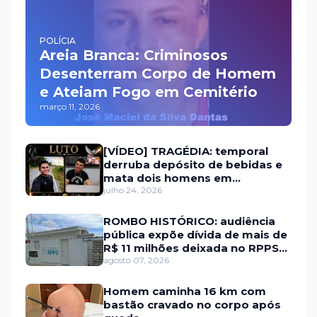
POLÍCIA
Areia Branca: Criminosos
Desenterram Corpo de Homem
e Ateiam Fogo em Cemitério
março 11, 2026
[VÍDEO] TRAGÉDIA: temporal
derruba depósito de bebidas e
mata dois homens em
Portalegre
julho 24, 2026
ROMBO HISTÓRICO: audiência
pública expõe dívida de mais de
R$ 11 milhões deixada no RPPS
de Itaú RN
agosto 07, 2026
Homem caminha 16 km com
bastão cravado no corpo após