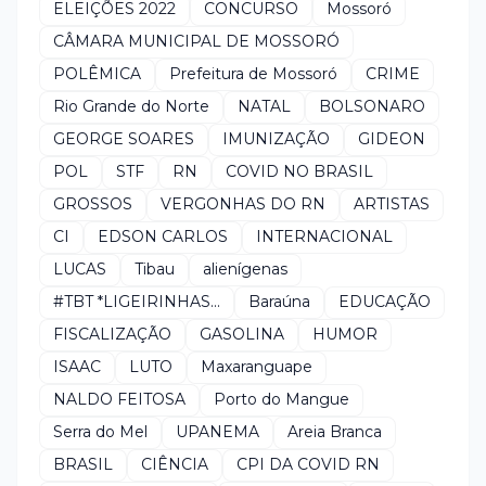
ELEIÇÕES 2022
CONCURSO
Mossoró
CÂMARA MUNICIPAL DE MOSSORÓ
POLÊMICA
Prefeitura de Mossoró
CRIME
Rio Grande do Norte
NATAL
BOLSONARO
GEORGE SOARES
IMUNIZAÇÃO
GIDEON
POL
STF
RN
COVID NO BRASIL
GROSSOS
VERGONHAS DO RN
ARTISTAS
CI
EDSON CARLOS
INTERNACIONAL
LUCAS
Tibau
alienígenas
#TBT *LIGEIRINHAS...
Baraúna
EDUCAÇÃO
FISCALIZAÇÃO
GASOLINA
HUMOR
ISAAC
LUTO
Maxaranguape
NALDO FEITOSA
Porto do Mangue
Serra do Mel
UPANEMA
Areia Branca
BRASIL
CIÊNCIA
CPI DA COVID RN