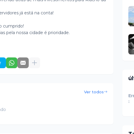
ervidores já está na conta!
o cumprido!
as pela nossa cidade é prioridade.
r
ú
Ver todos
Er
:
ado