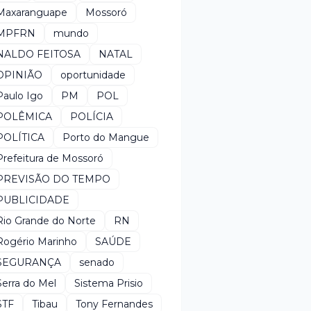
Maxaranguape
Mossoró
MPFRN
mundo
NALDO FEITOSA
NATAL
OPINIÃO
oportunidade
Paulo Igo
PM
POL
POLÊMICA
POLÍCIA
POLÍTICA
Porto do Mangue
Prefeitura de Mossoró
PREVISÃO DO TEMPO
PUBLICIDADE
Rio Grande do Norte
RN
Rogério Marinho
SAÚDE
SEGURANÇA
senado
Serra do Mel
Sistema Prisio
STF
Tibau
Tony Fernandes