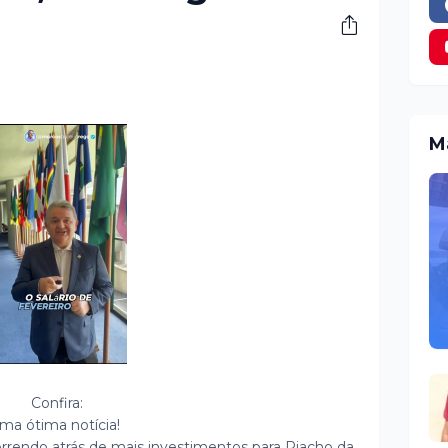
M
Confira:
ma ótima notícia!
orrendo atrás de mais investimentos para Riacho da