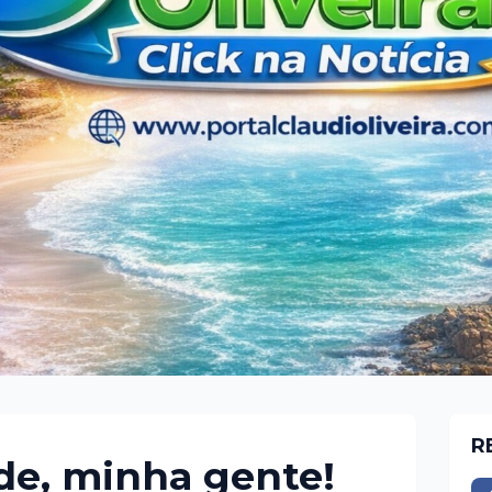
R
de, minha gente!