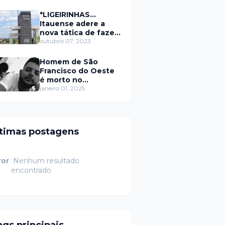
secretário da
prefeitura de Itaú
*LIGEIRINHAS...
Itauense adere a
nova tática de fazer
exame através de
outubro 07, 2023
Sorteio Rifa/Pix
Homem de São
Francisco do Oeste
é morto no
município de
janeiro 01, 2025
Rodolfo Fernandes
RN
ltimas postagens
ror
Nenhum resultado
encontrado