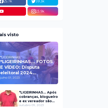
25.7k
39.3k
23.9k
ais visto
*LIGEIRINHAS
*LIGEIRINHAS... FOTOS
E VÍDEO: Disputa
eleitoral 2024
movimenta políticos
julho 01, 2023
da oposição em Itaú na
escolha do candidato
*LIGEIRINHAS... Após
a prefeito
cobranças, blogueiro
e ex vereador são
xingados pelo
outubro 09, 2023