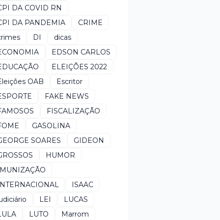
CPI DA COVID RN
CPI DA PANDEMIA
CRIME
crimes
DI
dicas
ECONOMIA
EDSON CARLOS
EDUCAÇÃO
ELEIÇÕES 2022
Eleições OAB
Escritor
ESPORTE
FAKE NEWS
FAMOSOS
FISCALIZAÇÃO
FOME
GASOLINA
GEORGE SOARES
GIDEON
GROSSOS
HUMOR
IMUNIZAÇÃO
INTERNACIONAL
ISAAC
udiciário
LEI
LUCAS
LULA
LUTO
Marrom