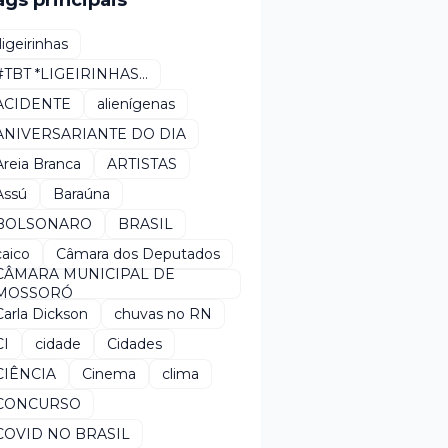
ags principais
*ligeirinhas
#TBT *LIGEIRINHAS...
ACIDENTE
alienígenas
ANIVERSARIANTE DO DIA
Areia Branca
ARTISTAS
Assú
Baraúna
BOLSONARO
BRASIL
caico
Câmara dos Deputados
CÂMARA MUNICIPAL DE
MOSSORÓ
Carla Dickson
chuvas no RN
CI
cidade
Cidades
CIÊNCIA
Cinema
clima
CONCURSO
COVID NO BRASIL