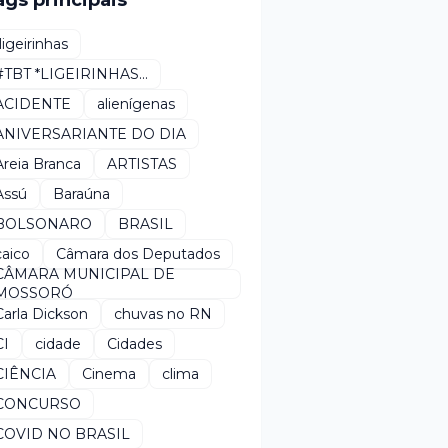
ags principais
*ligeirinhas
#TBT *LIGEIRINHAS...
ACIDENTE
alienígenas
ANIVERSARIANTE DO DIA
Areia Branca
ARTISTAS
Assú
Baraúna
BOLSONARO
BRASIL
caico
Câmara dos Deputados
CÂMARA MUNICIPAL DE
MOSSORÓ
Carla Dickson
chuvas no RN
CI
cidade
Cidades
CIÊNCIA
Cinema
clima
CONCURSO
COVID NO BRASIL