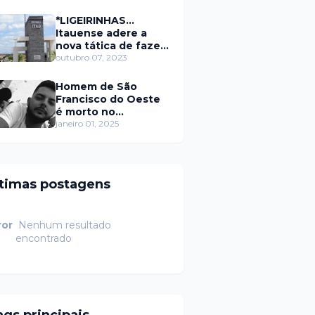
secretário da
prefeitura de Itaú
*LIGEIRINHAS...
Itauense adere a
nova tática de fazer
exame através de
outubro 07, 2023
Sorteio Rifa/Pix
Homem de São
Francisco do Oeste
é morto no
município de
janeiro 01, 2025
Rodolfo Fernandes
RN
ltimas postagens
ror
Nenhum resultado
encontrado