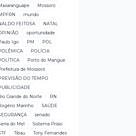
Maxaranguape
Mossoró
MPFRN
mundo
NALDO FEITOSA
NATAL
OPINIÃO
oportunidade
Paulo Igo
PM
POL
POLÊMICA
POLÍCIA
POLÍTICA
Porto do Mangue
Prefeitura de Mossoró
PREVISÃO DO TEMPO
PUBLICIDADE
Rio Grande do Norte
RN
Rogério Marinho
SAÚDE
SEGURANÇA
senado
Serra do Mel
Sistema Prisio
STF
Tibau
Tony Fernandes