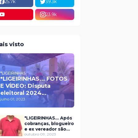
25.7k
39.3k
23.9k
ais visto
*LIGEIRINHAS
*LIGEIRINHAS... FOTOS
E VÍDEO: Disputa
eleitoral 2024
movimenta políticos
julho 01, 2023
da oposição em Itaú na
escolha do candidato
*LIGEIRINHAS... Após
a prefeito
cobranças, blogueiro
e ex vereador são
xingados pelo
outubro 09, 2023