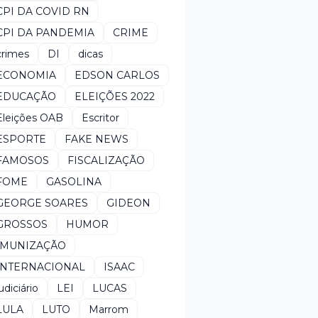
CPI DA COVID RN
CPI DA PANDEMIA
CRIME
crimes
DI
dicas
ECONOMIA
EDSON CARLOS
EDUCAÇÃO
ELEIÇÕES 2022
Eleições OAB
Escritor
ESPORTE
FAKE NEWS
FAMOSOS
FISCALIZAÇÃO
FOME
GASOLINA
GEORGE SOARES
GIDEON
GROSSOS
HUMOR
IMUNIZAÇÃO
INTERNACIONAL
ISAAC
udiciário
LEI
LUCAS
LULA
LUTO
Marrom