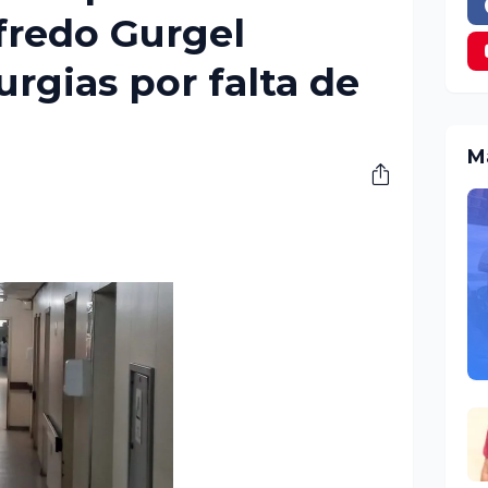
fredo Gurgel
rgias por falta de
M