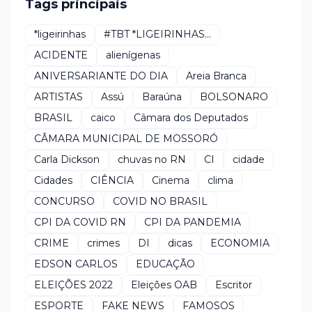
Tags principais
*ligeirinhas
#TBT *LIGEIRINHAS...
ACIDENTE
alienígenas
ANIVERSARIANTE DO DIA
Areia Branca
ARTISTAS
Assú
Baraúna
BOLSONARO
BRASIL
caico
Câmara dos Deputados
CÂMARA MUNICIPAL DE MOSSORÓ
Carla Dickson
chuvas no RN
CI
cidade
Cidades
CIÊNCIA
Cinema
clima
CONCURSO
COVID NO BRASIL
CPI DA COVID RN
CPI DA PANDEMIA
CRIME
crimes
DI
dicas
ECONOMIA
EDSON CARLOS
EDUCAÇÃO
ELEIÇÕES 2022
Eleições OAB
Escritor
ESPORTE
FAKE NEWS
FAMOSOS