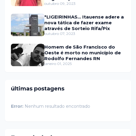
prefeitura de Itaú
outubro 09, 2023
*LIGEIRINHAS... Itauense adere a
nova tática de fazer exame
através de Sorteio Rifa/Pix
outubro 07, 2023
Homem de São Francisco do
Oeste é morto no município de
Rodolfo Fernandes RN
janeiro 01, 2025
últimas postagens
Error:
Nenhum resultado encontrado