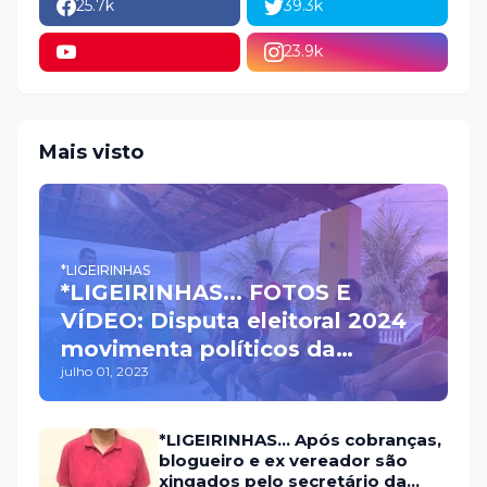
25.7k
39.3k
23.9k
Mais visto
*LIGEIRINHAS
*LIGEIRINHAS... FOTOS E
VÍDEO: Disputa eleitoral 2024
movimenta políticos da
julho 01, 2023
oposição em Itaú na escolha
do candidato a prefeito
*LIGEIRINHAS... Após cobranças,
blogueiro e ex vereador são
xingados pelo secretário da