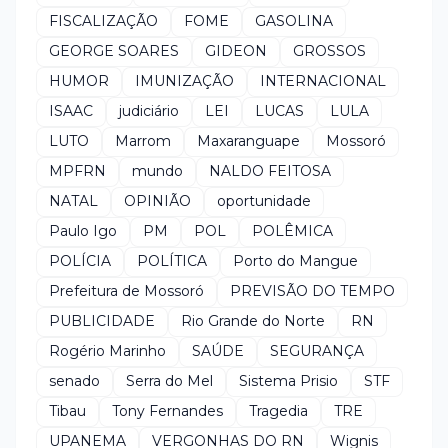
FISCALIZAÇÃO
FOME
GASOLINA
GEORGE SOARES
GIDEON
GROSSOS
HUMOR
IMUNIZAÇÃO
INTERNACIONAL
ISAAC
judiciário
LEI
LUCAS
LULA
LUTO
Marrom
Maxaranguape
Mossoró
MPFRN
mundo
NALDO FEITOSA
NATAL
OPINIÃO
oportunidade
Paulo Igo
PM
POL
POLÊMICA
POLÍCIA
POLÍTICA
Porto do Mangue
Prefeitura de Mossoró
PREVISÃO DO TEMPO
PUBLICIDADE
Rio Grande do Norte
RN
Rogério Marinho
SAÚDE
SEGURANÇA
senado
Serra do Mel
Sistema Prisio
STF
Tibau
Tony Fernandes
Tragedia
TRE
UPANEMA
VERGONHAS DO RN
Wignis