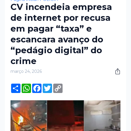
CV incendeia empresa
de internet por recusa
em pagar “taxa” e
escancara avanço do
“pedágio digital” do
crime
março 24, 2026
S
W
F
T
C
h
h
a
w
o
a
a
c
i
p
r
t
e
t
y
e
s
b
t
L
A
o
e
i
p
o
r
n
p
k
k