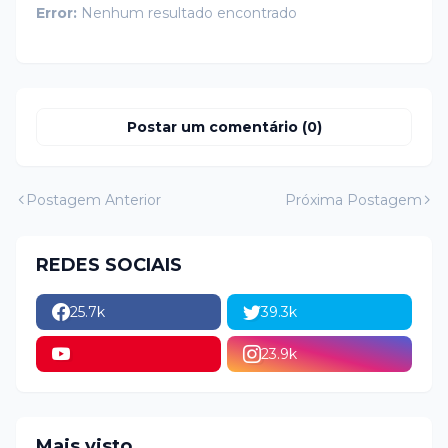
Error:
Nenhum resultado encontrado
Postar um comentário (0)
Postagem Anterior
Próxima Postagem
REDES SOCIAIS
25.7k
39.3k
23.9k
Mais visto