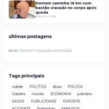
Homem caminha 16 km com
bastão cravado no corpo após
queda
julho 30, 2026
últimas postagens
Error:
Nenhum resultado encontrado
Tags principais
cidade
POLÍTICA
dicas
POLÍCIA
Cidades
mundo
ECONOMIA
judiciário
SAÚDE
PUBLICIDADE
ESPORTE
ACIDENTE
*ligeirinhas
FAMOSOS