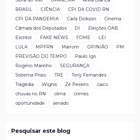
BRASIL
CIÊNCIA
CPI DA COVID RN
CPI DA PANDEMIA
Carla Dickson
Cinema
Câmara dos Deputados
DI
Eleições OAB
Escritor
FAKE NEWS
FOME
LEI
LULA
MPFRN
Marrom
OPINIÃO
PM
PREVISÃO DO TEMPO
Paulo Igo
Rogério Marinho
SEGURANÇA
Sistema Prisio
TRE
Tony Fernandes
Tragedia
Wignis
Zé Pexeiro
caico
chuvas no RN
clima
crimes
oportunidade
senado
Pesquisar este blog