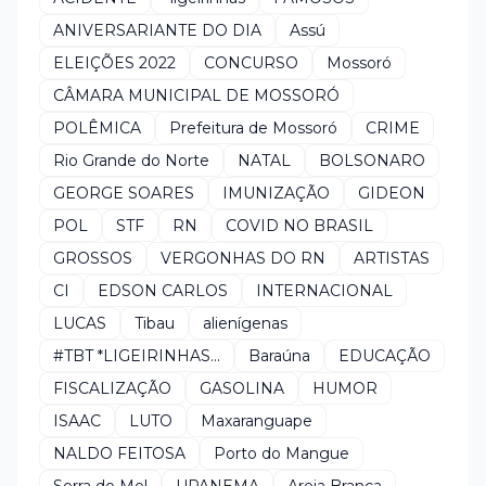
ANIVERSARIANTE DO DIA
Assú
ELEIÇÕES 2022
CONCURSO
Mossoró
CÂMARA MUNICIPAL DE MOSSORÓ
POLÊMICA
Prefeitura de Mossoró
CRIME
Rio Grande do Norte
NATAL
BOLSONARO
GEORGE SOARES
IMUNIZAÇÃO
GIDEON
POL
STF
RN
COVID NO BRASIL
GROSSOS
VERGONHAS DO RN
ARTISTAS
CI
EDSON CARLOS
INTERNACIONAL
LUCAS
Tibau
alienígenas
#TBT *LIGEIRINHAS...
Baraúna
EDUCAÇÃO
FISCALIZAÇÃO
GASOLINA
HUMOR
ISAAC
LUTO
Maxaranguape
NALDO FEITOSA
Porto do Mangue
Serra do Mel
UPANEMA
Areia Branca