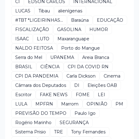
CI
EDSON CARLOS
INTERNACIONAL
LUCAS
Tibau
alienígenas
#TBT *LIGEIRINHAS...
Baraúna
EDUCAÇÃO
FISCALIZAÇÃO
GASOLINA
HUMOR
ISAAC
LUTO
Maxaranguape
NALDO FEITOSA
Porto do Mangue
Serra do Mel
UPANEMA
Areia Branca
BRASIL
CIÊNCIA
CPI DA COVID RN
CPI DA PANDEMIA
Carla Dickson
Cinema
Câmara dos Deputados
DI
Eleições OAB
Escritor
FAKE NEWS
FOME
LEI
LULA
MPFRN
Marrom
OPINIÃO
PM
PREVISÃO DO TEMPO
Paulo Igo
Rogério Marinho
SEGURANÇA
Sistema Prisio
TRE
Tony Fernandes