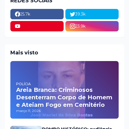
REDES SOCIAIS
25.7k
39.3k
23.9k
Mais visto
POLÍCIA
Areia Branca: Criminosos
Desenterram Corpo de Homem
e Ateiam Fogo em Cemitério
março 11, 2026
ROMBO HISTÓRICO: audiência