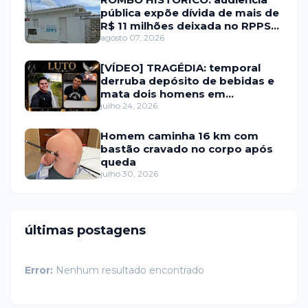
pública expõe dívida de mais de
R$ 11 milhões deixada no RPPS
de Itaú RN
agosto 07, 2026
[VÍDEO] TRAGÉDIA: temporal
derruba depósito de bebidas e
mata dois homens em
Portalegre
julho 24, 2026
Homem caminha 16 km com
bastão cravado no corpo após
queda
julho 30, 2026
últimas postagens
Error:
Nenhum resultado encontrado