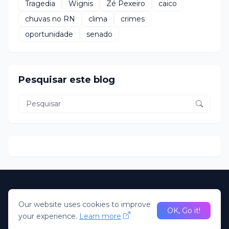
Tragedia
Wignis
Zé Pexeiro
caico
chuvas no RN
clima
crimes
oportunidade
senado
Pesquisar este blog
About Us
Home
Our website uses cookies to improve
desenvolvido Pela R2N. Todos direitos Reservados; Portal
OK, Go it!
your experience.
Learn more
Claudio Oliveira