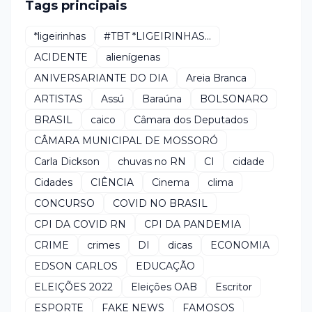
Tags principais
*ligeirinhas
#TBT *LIGEIRINHAS...
ACIDENTE
alienígenas
ANIVERSARIANTE DO DIA
Areia Branca
ARTISTAS
Assú
Baraúna
BOLSONARO
BRASIL
caico
Câmara dos Deputados
CÂMARA MUNICIPAL DE MOSSORÓ
Carla Dickson
chuvas no RN
CI
cidade
Cidades
CIÊNCIA
Cinema
clima
CONCURSO
COVID NO BRASIL
CPI DA COVID RN
CPI DA PANDEMIA
CRIME
crimes
DI
dicas
ECONOMIA
EDSON CARLOS
EDUCAÇÃO
ELEIÇÕES 2022
Eleições OAB
Escritor
ESPORTE
FAKE NEWS
FAMOSOS