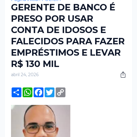
GERENTE DE BANCO É
PRESO POR USAR
CONTA DE IDOSOS E
FALECIDOS PARA FAZER
EMPRÉSTIMOS E LEVAR
R$ 130 MIL
abril 24, 2026
S
W
F
T
C
h
h
a
w
o
a
a
c
i
p
r
t
e
t
y
e
s
b
t
L
A
o
e
i
p
o
r
n
p
k
k