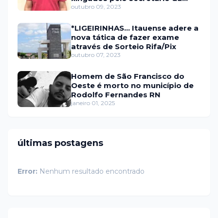
prefeitura de Itaú
outubro 09, 2023
*LIGEIRINHAS... Itauense adere a
nova tática de fazer exame
através de Sorteio Rifa/Pix
outubro 07, 2023
Homem de São Francisco do
Oeste é morto no município de
Rodolfo Fernandes RN
janeiro 01, 2025
últimas postagens
Error:
Nenhum resultado encontrado