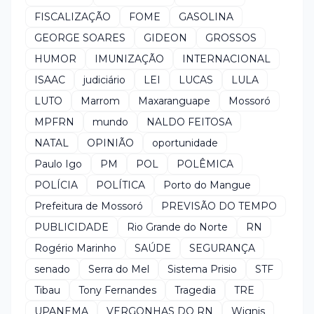
FISCALIZAÇÃO
FOME
GASOLINA
GEORGE SOARES
GIDEON
GROSSOS
HUMOR
IMUNIZAÇÃO
INTERNACIONAL
ISAAC
judiciário
LEI
LUCAS
LULA
LUTO
Marrom
Maxaranguape
Mossoró
MPFRN
mundo
NALDO FEITOSA
NATAL
OPINIÃO
oportunidade
Paulo Igo
PM
POL
POLÊMICA
POLÍCIA
POLÍTICA
Porto do Mangue
Prefeitura de Mossoró
PREVISÃO DO TEMPO
PUBLICIDADE
Rio Grande do Norte
RN
Rogério Marinho
SAÚDE
SEGURANÇA
senado
Serra do Mel
Sistema Prisio
STF
Tibau
Tony Fernandes
Tragedia
TRE
UPANEMA
VERGONHAS DO RN
Wignis