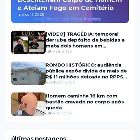
e Ateiam Fogo em Cemitério
março 11, 2026
[VÍDEO] TRAGÉDIA: temporal
derruba depósito de bebidas e
mata dois homens em
Portalegre
julho 24, 2026
ROMBO HISTÓRICO: audiência
pública expõe dívida de mais de
R$ 11 milhões deixada no RPPS
de Itaú RN
agosto 07, 2026
Homem caminha 16 km com
bastão cravado no corpo após
queda
julho 30, 2026
últimas postagens