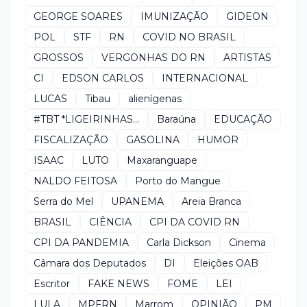
GEORGE SOARES
IMUNIZAÇÃO
GIDEON
POL
STF
RN
COVID NO BRASIL
GROSSOS
VERGONHAS DO RN
ARTISTAS
CI
EDSON CARLOS
INTERNACIONAL
LUCAS
Tibau
alienígenas
#TBT *LIGEIRINHAS...
Baraúna
EDUCAÇÃO
FISCALIZAÇÃO
GASOLINA
HUMOR
ISAAC
LUTO
Maxaranguape
NALDO FEITOSA
Porto do Mangue
Serra do Mel
UPANEMA
Areia Branca
BRASIL
CIÊNCIA
CPI DA COVID RN
CPI DA PANDEMIA
Carla Dickson
Cinema
Câmara dos Deputados
DI
Eleições OAB
Escritor
FAKE NEWS
FOME
LEI
LULA
MPFRN
Marrom
OPINIÃO
PM