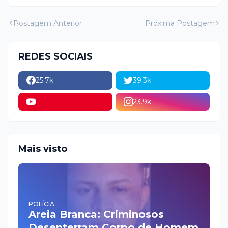
Postagem Anterior
Próxima Postagem
REDES SOCIAIS
25.7k
39.3k
23.9k
Mais visto
POLÍCIA
Areia Branca: Criminosos
Desenterram Corpo de Homem