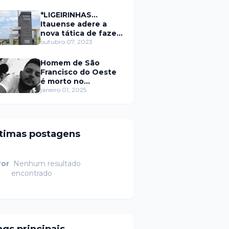
secretário da
prefeitura de Itaú
*LIGEIRINHAS...
Itauense adere a
nova tática de fazer
exame através de
outubro 07, 2023
Sorteio Rifa/Pix
Homem de São
Francisco do Oeste
é morto no
município de
janeiro 01, 2025
Rodolfo Fernandes
RN
ltimas postagens
ror
Nenhum resultado
encontrado