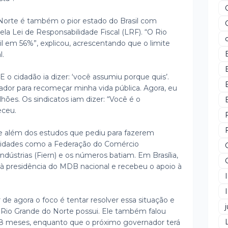
Norte é também o pior estado do Brasil com
ela Lei de Responsabilidade Fiscal (LRF). “O Rio
il em 56%”, explicou, acrescentando que o limite
l.
E o cidadão ia dizer: ‘você assumiu porque quis’.
ador para recomeçar minha vida pública. Agora, eu
lhões. Os sindicatos iam dizer: “Você é o
eceu.
e além dos estudos que pediu para fazerem
ntidades como a Federação do Comércio
dústrias (Fiern) e os números batiam. Em Brasília,
s à presidência do MDB nacional e recebeu o apoio à
 de agora o foco é tentar resolver essa situação e
j
 Rio Grande do Norte possui. Ele também falou
s 8 meses, enquanto que o próximo governador terá