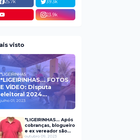
25.7k
39.3k
23.9k
ais visto
*LIGEIRINHAS
*LIGEIRINHAS... FOTOS
E VÍDEO: Disputa
eleitoral 2024
movimenta políticos
julho 01, 2023
da oposição em Itaú na
escolha do candidato
*LIGEIRINHAS... Após
a prefeito
cobranças, blogueiro
e ex vereador são
xingados pelo
outubro 09, 2023