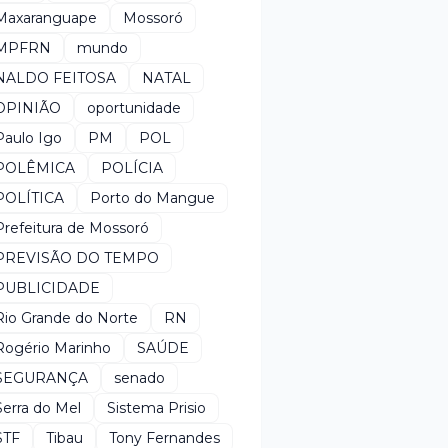
Maxaranguape
Mossoró
MPFRN
mundo
NALDO FEITOSA
NATAL
OPINIÃO
oportunidade
Paulo Igo
PM
POL
POLÊMICA
POLÍCIA
POLÍTICA
Porto do Mangue
Prefeitura de Mossoró
PREVISÃO DO TEMPO
PUBLICIDADE
Rio Grande do Norte
RN
Rogério Marinho
SAÚDE
SEGURANÇA
senado
Serra do Mel
Sistema Prisio
STF
Tibau
Tony Fernandes