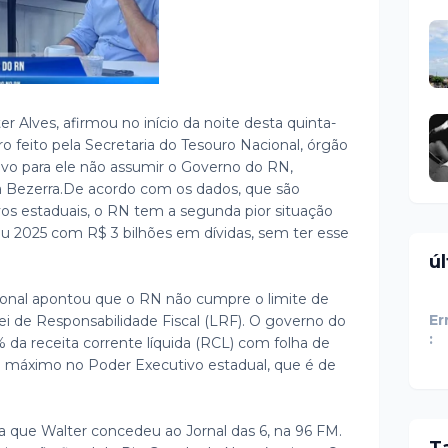
 Alves, afirmou no início da noite desta quinta-
iro feito pela Secretaria do Tesouro Nacional, órgão
sivo para ele não assumir o Governo do RN,
 Bezerra.
De acordo com os dados, que são
vos estaduais, o RN tem a segunda pior situação
hou 2025 com R$ 3 bilhões em dívidas, sem ter esse
ú
cional apontou que o RN não cumpre o limite de
Er
ei de Responsabilidade Fiscal (LRF). O governo do
:
 da receita corrente líquida (RCL) com folha de
e máximo no Poder Executivo estadual, que é de
ta que Walter concedeu ao Jornal das 6, na 96 FM.