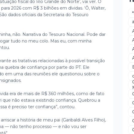
T
ituação fiscal do Rio Grande do Norte’, vai ver. O
para 2026 com R$ 3 bilhões em dívidas. ‘Ô, Walter,
ão dados oficiais da Secretaria do Tesouro
 minha, não. Narrativa do Tesouro Nacional. Pode dar
jogar tudo no meu colo. Mas eu, com minha
ntou.
ante as tratativas relacionadas à possível transição
 quebra de confiança por parte do PT. Ele
do em uma das reuniões ele questionou sobre o
onsignados.
vida era de mais de R$ 360 milhões, como de fato
vi que não estava existindo confiança. Quebrou a
sa é preciso ter confiança”, contou.
riscar a história de meu pai (Garibaldi Alves Filho),
impa — não tenho processo — e não vou ser
tá”.