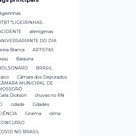
ags principais
*ligeirinhas
#TBT *LIGEIRINHAS...
ACIDENTE
alienígenas
ANIVERSARIANTE DO DIA
Areia Branca
ARTISTAS
Assú
Baraúna
BOLSONARO
BRASIL
caico
Câmara dos Deputados
CÂMARA MUNICIPAL DE
MOSSORÓ
Carla Dickson
chuvas no RN
CI
cidade
Cidades
CIÊNCIA
Cinema
clima
CONCURSO
COVID NO BRASIL