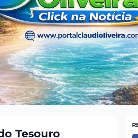
R
do Tesouro