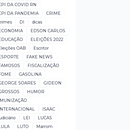
CPI DA COVID RN
CPI DA PANDEMIA
CRIME
crimes
DI
dicas
ECONOMIA
EDSON CARLOS
EDUCAÇÃO
ELEIÇÕES 2022
Eleições OAB
Escritor
ESPORTE
FAKE NEWS
FAMOSOS
FISCALIZAÇÃO
FOME
GASOLINA
GEORGE SOARES
GIDEON
GROSSOS
HUMOR
IMUNIZAÇÃO
INTERNACIONAL
ISAAC
udiciário
LEI
LUCAS
LULA
LUTO
Marrom