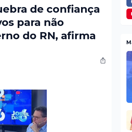
uebra de confiança
vos para não
rno do RN, afirma
M