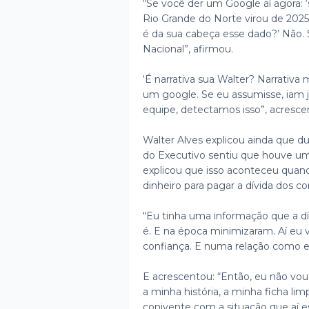
“Se você der um Google aí agora: ‘s
Rio Grande do Norte virou de 2025 
é da sua cabeça esse dado?’ Não. S
Nacional”, afirmou.
‘É narrativa sua Walter? Narrativa
um google. Se eu assumisse, iam 
equipe, detectamos isso”, acresce
Walter Alves explicou ainda que dur
do Executivo sentiu que houve uma
explicou que isso aconteceu quan
dinheiro para pagar a dívida dos c
“Eu tinha uma informação que a dí
é. E na época minimizaram. Aí eu 
confiança. E numa relação como es
E acrescentou: “Então, eu não vou ar
a minha história, a minha ficha l
conivente com a situação que aí es