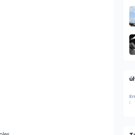
ú
Er
:
oles