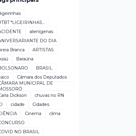
ags principais
*ligeirinhas
#TBT *LIGEIRINHAS...
ACIDENTE
alienígenas
ANIVERSARIANTE DO DIA
Areia Branca
ARTISTAS
Assú
Baraúna
BOLSONARO
BRASIL
caico
Câmara dos Deputados
CÂMARA MUNICIPAL DE
MOSSORÓ
Carla Dickson
chuvas no RN
CI
cidade
Cidades
CIÊNCIA
Cinema
clima
CONCURSO
COVID NO BRASIL