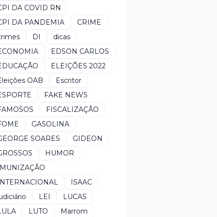
CPI DA COVID RN
CPI DA PANDEMIA
CRIME
crimes
DI
dicas
ECONOMIA
EDSON CARLOS
EDUCAÇÃO
ELEIÇÕES 2022
Eleições OAB
Escritor
ESPORTE
FAKE NEWS
FAMOSOS
FISCALIZAÇÃO
FOME
GASOLINA
GEORGE SOARES
GIDEON
GROSSOS
HUMOR
IMUNIZAÇÃO
INTERNACIONAL
ISAAC
udiciário
LEI
LUCAS
LULA
LUTO
Marrom