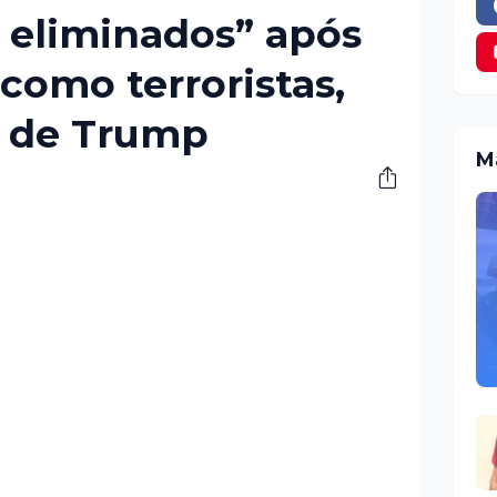
r eliminados” após
 como terroristas,
z de Trump
M