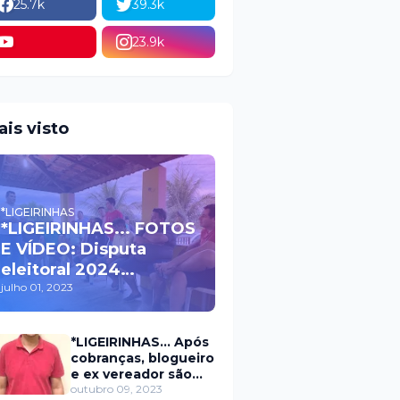
25.7k
39.3k
23.9k
ais visto
*LIGEIRINHAS
*LIGEIRINHAS... FOTOS
E VÍDEO: Disputa
eleitoral 2024
movimenta políticos
julho 01, 2023
da oposição em Itaú na
escolha do candidato
*LIGEIRINHAS... Após
a prefeito
cobranças, blogueiro
e ex vereador são
xingados pelo
outubro 09, 2023