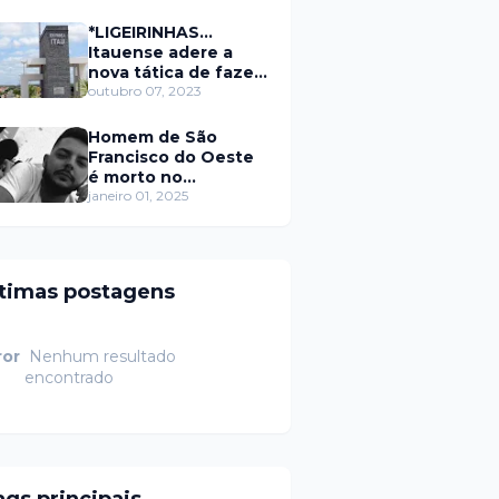
secretário da
prefeitura de Itaú
*LIGEIRINHAS...
Itauense adere a
nova tática de fazer
exame através de
outubro 07, 2023
Sorteio Rifa/Pix
Homem de São
Francisco do Oeste
é morto no
município de
janeiro 01, 2025
Rodolfo Fernandes
RN
ltimas postagens
ror
Nenhum resultado
encontrado