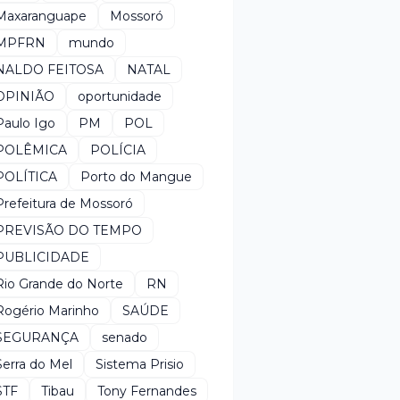
Maxaranguape
Mossoró
MPFRN
mundo
NALDO FEITOSA
NATAL
OPINIÃO
oportunidade
Paulo Igo
PM
POL
POLÊMICA
POLÍCIA
POLÍTICA
Porto do Mangue
Prefeitura de Mossoró
PREVISÃO DO TEMPO
PUBLICIDADE
Rio Grande do Norte
RN
Rogério Marinho
SAÚDE
SEGURANÇA
senado
Serra do Mel
Sistema Prisio
STF
Tibau
Tony Fernandes