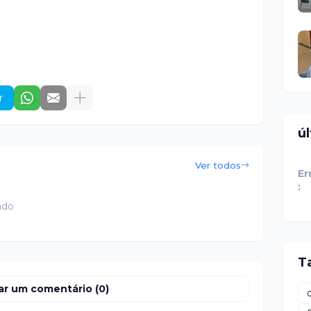
r
ú
Ver todos
Er
:
ado
T
ar um comentário (0)