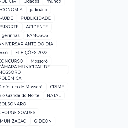
POLÍCIA
Cidades
mundo
ECONOMIA
judiciário
SAÚDE
PUBLICIDADE
ESPORTE
ACIDENTE
*ligeirinhas
FAMOSOS
ANIVERSARIANTE DO DIA
Assú
ELEIÇÕES 2022
CONCURSO
Mossoró
CÂMARA MUNICIPAL DE
MOSSORÓ
POLÊMICA
Prefeitura de Mossoró
CRIME
Rio Grande do Norte
NATAL
BOLSONARO
GEORGE SOARES
IMUNIZAÇÃO
GIDEON