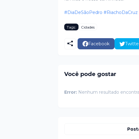
#DiaDeSãoPedro
#RiachoDaCruz
Tags:
Cidades
Facebook
Twitte
Você pode gostar
Error:
Nenhum resultado encontr
Post