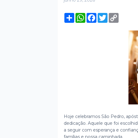
junho 29, 2026
S
W
F
T
C
h
h
a
w
o
a
a
c
i
p
r
t
e
t
y
e
s
b
t
L
A
o
e
i
p
o
r
n
p
k
k
Hoje celebramos São Pedro, apósto
dedicação. Aquele que foi escolhid
a seguir com esperança e confianç
famílias e nossa caminhada.