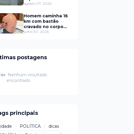
de R$ 11 milhões
agosto 07, 2026
deixada no RPPS de
Itaú RN
Homem caminha 16
km com bastão
cravado no corpo
após queda
julho 30, 2026
ltimas postagens
ror
Nenhum resultado
encontrado
ags principais
cidade
POLÍTICA
dicas