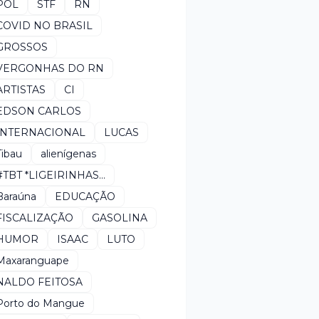
POL
STF
RN
COVID NO BRASIL
GROSSOS
VERGONHAS DO RN
ARTISTAS
CI
EDSON CARLOS
INTERNACIONAL
LUCAS
Tibau
alienígenas
#TBT *LIGEIRINHAS...
Baraúna
EDUCAÇÃO
FISCALIZAÇÃO
GASOLINA
HUMOR
ISAAC
LUTO
Maxaranguape
NALDO FEITOSA
Porto do Mangue