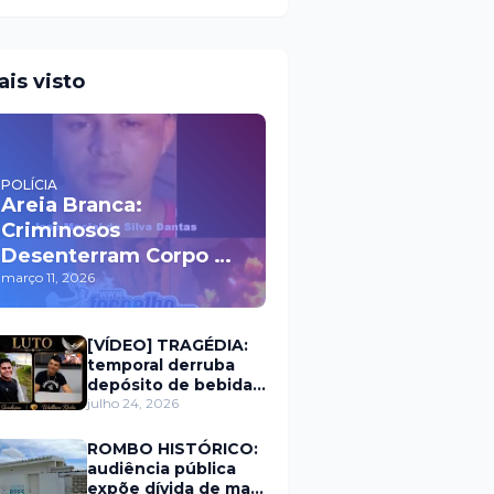
ais visto
POLÍCIA
Areia Branca:
Criminosos
Desenterram Corpo de
Homem e Ateiam
março 11, 2026
Fogo em Cemitério
[VÍDEO] TRAGÉDIA:
temporal derruba
depósito de bebidas
e mata dois homens
julho 24, 2026
em Portalegre
ROMBO HISTÓRICO:
audiência pública
expõe dívida de mais