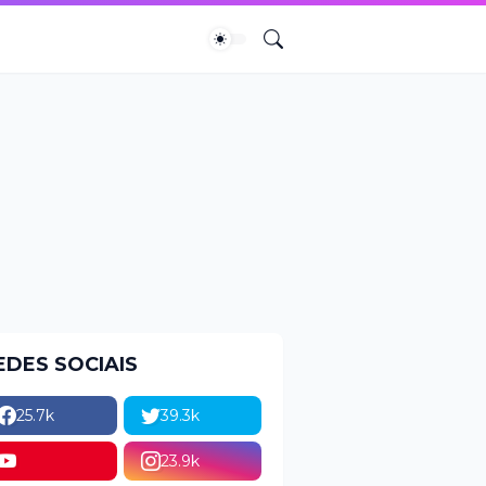
EDES SOCIAIS
25.7k
39.3k
23.9k