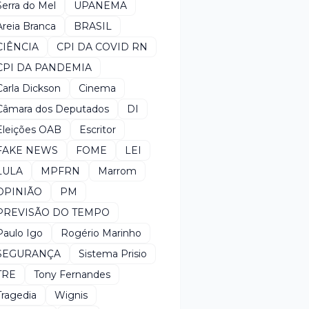
Serra do Mel
UPANEMA
Areia Branca
BRASIL
CIÊNCIA
CPI DA COVID RN
CPI DA PANDEMIA
Carla Dickson
Cinema
Câmara dos Deputados
DI
Eleições OAB
Escritor
FAKE NEWS
FOME
LEI
LULA
MPFRN
Marrom
OPINIÃO
PM
PREVISÃO DO TEMPO
Paulo Igo
Rogério Marinho
SEGURANÇA
Sistema Prisio
TRE
Tony Fernandes
Tragedia
Wignis