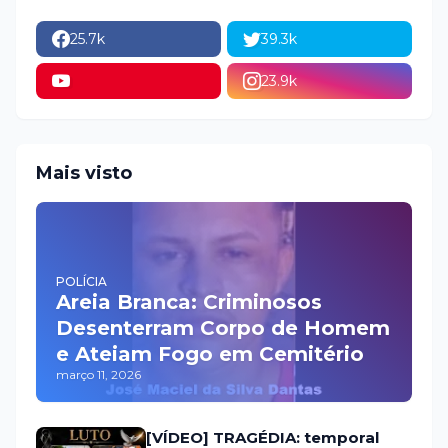
25.7k
39.3k
23.9k
Mais visto
POLÍCIA
Areia Branca: Criminosos
Desenterram Corpo de Homem
e Ateiam Fogo em Cemitério
março 11, 2026
[VÍDEO] TRAGÉDIA: temporal