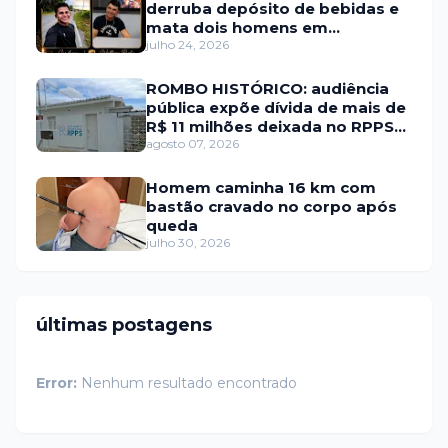
derruba depósito de bebidas e
mata dois homens em
Portalegre
julho 24, 2026
ROMBO HISTÓRICO: audiência
pública expõe dívida de mais de
R$ 11 milhões deixada no RPPS
de Itaú RN
agosto 07, 2026
Homem caminha 16 km com
bastão cravado no corpo após
queda
julho 30, 2026
últimas postagens
Error:
Nenhum resultado encontrado