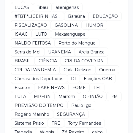
LUCAS
Tibau
alienígenas
#TBT *LIGEIRINHAS...
Baraúna
EDUCAÇÃO
FISCALIZAÇÃO
GASOLINA
HUMOR
ISAAC
LUTO
Maxaranguape
NALDO FEITOSA
Porto do Mangue
Serra do Mel
UPANEMA
Areia Branca
BRASIL
CIÊNCIA
CPI DA COVID RN
CPI DA PANDEMIA
Carla Dickson
Cinema
Câmara dos Deputados
DI
Eleições OAB
Escritor
FAKE NEWS
FOME
LEI
LULA
MPFRN
Marrom
OPINIÃO
PM
PREVISÃO DO TEMPO
Paulo Igo
Rogério Marinho
SEGURANÇA
Sistema Prisio
TRE
Tony Fernandes
Tragedia
Wignis
Zé Pexeiro
caico