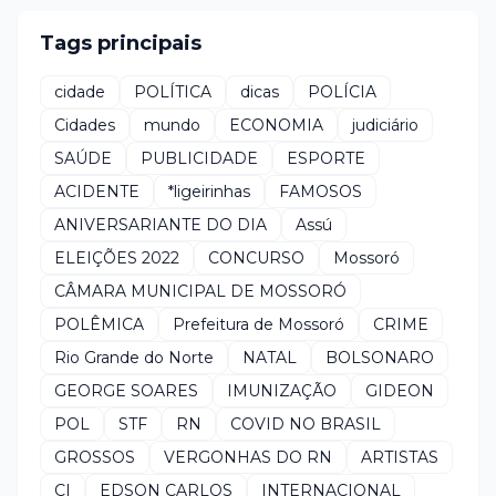
Tags principais
cidade
POLÍTICA
dicas
POLÍCIA
Cidades
mundo
ECONOMIA
judiciário
SAÚDE
PUBLICIDADE
ESPORTE
ACIDENTE
*ligeirinhas
FAMOSOS
ANIVERSARIANTE DO DIA
Assú
ELEIÇÕES 2022
CONCURSO
Mossoró
CÂMARA MUNICIPAL DE MOSSORÓ
POLÊMICA
Prefeitura de Mossoró
CRIME
Rio Grande do Norte
NATAL
BOLSONARO
GEORGE SOARES
IMUNIZAÇÃO
GIDEON
POL
STF
RN
COVID NO BRASIL
GROSSOS
VERGONHAS DO RN
ARTISTAS
CI
EDSON CARLOS
INTERNACIONAL