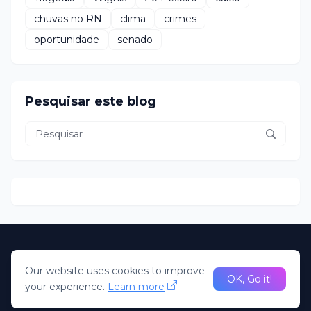
chuvas no RN
clima
crimes
oportunidade
senado
Pesquisar este blog
About Us
Home
Our website uses cookies to improve
desenvolvido Pela R2N. Todos direitos Reservados; Portal
OK, Go it!
your experience.
Learn more
Claudio Oliveira