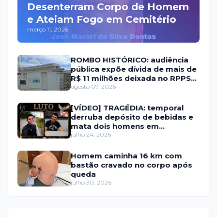
Desenterram Corpo de Homem
e Ateiam Fogo em Cemitério
março 11, 2026
ROMBO HISTÓRICO: audiência
pública expõe dívida de mais de
R$ 11 milhões deixada no RPPS
de Itaú RN
agosto 07, 2026
[VÍDEO] TRAGÉDIA: temporal
derruba depósito de bebidas e
mata dois homens em
Portalegre
julho 24, 2026
Homem caminha 16 km com
bastão cravado no corpo após
queda
julho 30, 2026