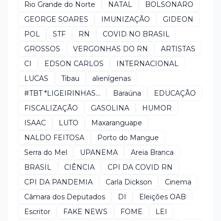
Rio Grande do Norte
NATAL
BOLSONARO
GEORGE SOARES
IMUNIZAÇÃO
GIDEON
POL
STF
RN
COVID NO BRASIL
GROSSOS
VERGONHAS DO RN
ARTISTAS
CI
EDSON CARLOS
INTERNACIONAL
LUCAS
Tibau
alienígenas
#TBT *LIGEIRINHAS...
Baraúna
EDUCAÇÃO
FISCALIZAÇÃO
GASOLINA
HUMOR
ISAAC
LUTO
Maxaranguape
NALDO FEITOSA
Porto do Mangue
Serra do Mel
UPANEMA
Areia Branca
BRASIL
CIÊNCIA
CPI DA COVID RN
CPI DA PANDEMIA
Carla Dickson
Cinema
Câmara dos Deputados
DI
Eleições OAB
Escritor
FAKE NEWS
FOME
LEI