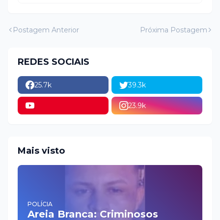
Postagem Anterior
Próxima Postagem
REDES SOCIAIS
25.7k
39.3k
23.9k
Mais visto
POLÍCIA
Areia Branca: Criminosos