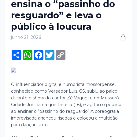
ensina o “passinho do
resguardo” e leva o
público à loucura
junho 21, 2026
S
W
F
T
C
h
h
a
w
o
a
a
c
i
p
r
t
e
t
y
e
s
b
t
L
A
o
e
i
p
o
r
n
O influenciador digital e humorista mossoroense,
p
k
k
conhecido como Vereador Luiz GS, subiu ao palco
durante o show do cantor Zé Vaqueiro no Mossoró
Cidade Junina na quinta-feira (18), e agitou o público
ao ensinar o “passinho do resguardo”.
A coreografia
improvisada arrancou risadas e colocou a multidão
para dançar junto.