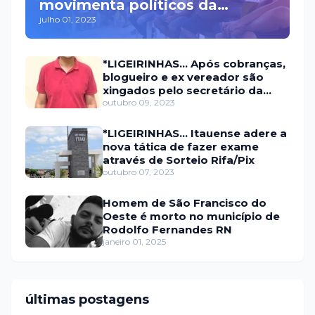
movimenta políticos da
julho 01, 2023
oposição em Itaú na escolha
do candidato a prefeito
*LIGEIRINHAS... Após cobranças,
blogueiro e ex vereador são
xingados pelo secretário da
prefeitura de Itaú
outubro 09, 2023
*LIGEIRINHAS... Itauense adere a
nova tática de fazer exame
através de Sorteio Rifa/Pix
outubro 07, 2023
Homem de São Francisco do
Oeste é morto no município de
Rodolfo Fernandes RN
janeiro 01, 2025
últimas postagens