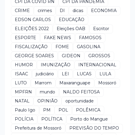
CPI DA COVID RN
CPI DA PANDEMIA
CRIME
crimes
DI
dicas
ECONOMIA
EDSON CARLOS
EDUCAÇÃO
ELEIÇÕES 2022
Eleições OAB
Escritor
ESPORTE
FAKE NEWS
FAMOSOS
FISCALIZAÇÃO
FOME
GASOLINA
GEORGE SOARES
GIDEON
GROSSOS
HUMOR
IMUNIZAÇÃO
INTERNACIONAL
ISAAC
judiciário
LEI
LUCAS
LULA
LUTO
Marrom
Maxaranguape
Mossoró
MPFRN
mundo
NALDO FEITOSA
NATAL
OPINIÃO
oportunidade
Paulo Igo
PM
POL
POLÊMICA
POLÍCIA
POLÍTICA
Porto do Mangue
Prefeitura de Mossoró
PREVISÃO DO TEMPO