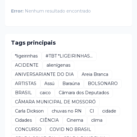
Error:
Nenhum resultado encontrado
Tags principais
*ligeirinhas
#TBT *LIGEIRINHAS...
ACIDENTE
alienígenas
ANIVERSARIANTE DO DIA
Areia Branca
ARTISTAS
Assú
Baraúna
BOLSONARO
BRASIL
caico
Câmara dos Deputados
CÂMARA MUNICIPAL DE MOSSORÓ
Carla Dickson
chuvas no RN
CI
cidade
Cidades
CIÊNCIA
Cinema
clima
CONCURSO
COVID NO BRASIL