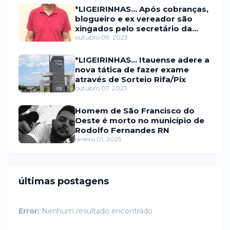
*LIGEIRINHAS... Após cobranças,
blogueiro e ex vereador são
xingados pelo secretário da
prefeitura de Itaú
outubro 09, 2023
*LIGEIRINHAS... Itauense adere a
nova tática de fazer exame
através de Sorteio Rifa/Pix
outubro 07, 2023
Homem de São Francisco do
Oeste é morto no município de
Rodolfo Fernandes RN
janeiro 01, 2025
últimas postagens
Error:
Nenhum resultado encontrado