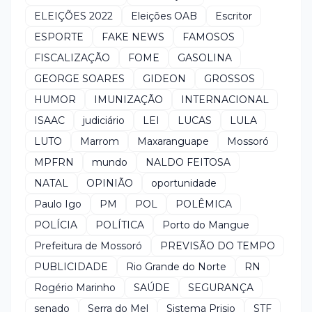
ELEIÇÕES 2022
Eleições OAB
Escritor
ESPORTE
FAKE NEWS
FAMOSOS
FISCALIZAÇÃO
FOME
GASOLINA
GEORGE SOARES
GIDEON
GROSSOS
HUMOR
IMUNIZAÇÃO
INTERNACIONAL
ISAAC
judiciário
LEI
LUCAS
LULA
LUTO
Marrom
Maxaranguape
Mossoró
MPFRN
mundo
NALDO FEITOSA
NATAL
OPINIÃO
oportunidade
Paulo Igo
PM
POL
POLÊMICA
POLÍCIA
POLÍTICA
Porto do Mangue
Prefeitura de Mossoró
PREVISÃO DO TEMPO
PUBLICIDADE
Rio Grande do Norte
RN
Rogério Marinho
SAÚDE
SEGURANÇA
senado
Serra do Mel
Sistema Prisio
STF