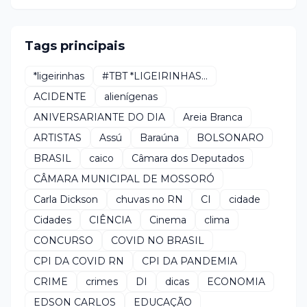
Tags principais
*ligeirinhas
#TBT *LIGEIRINHAS...
ACIDENTE
alienígenas
ANIVERSARIANTE DO DIA
Areia Branca
ARTISTAS
Assú
Baraúna
BOLSONARO
BRASIL
caico
Câmara dos Deputados
CÂMARA MUNICIPAL DE MOSSORÓ
Carla Dickson
chuvas no RN
CI
cidade
Cidades
CIÊNCIA
Cinema
clima
CONCURSO
COVID NO BRASIL
CPI DA COVID RN
CPI DA PANDEMIA
CRIME
crimes
DI
dicas
ECONOMIA
EDSON CARLOS
EDUCAÇÃO