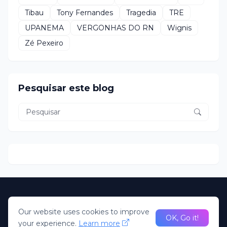
Tibau
Tony Fernandes
Tragedia
TRE
UPANEMA
VERGONHAS DO RN
Wignis
Zé Pexeiro
Pesquisar este blog
Home
About Us
Our website uses cookies to improve
desenvolvido Pela R2N. Todos direitos Reservados; Portal
OK, Go it!
your experience.
Learn more
Claudio Oliveira