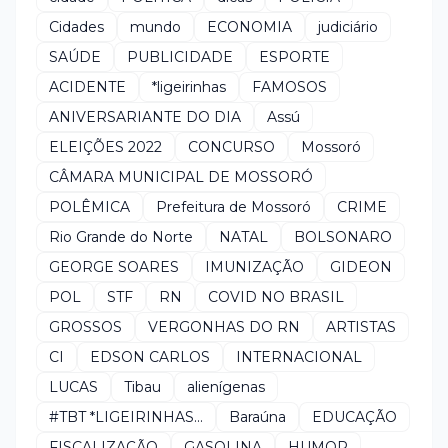
Cidades
mundo
ECONOMIA
judiciário
SAÚDE
PUBLICIDADE
ESPORTE
ACIDENTE
*ligeirinhas
FAMOSOS
ANIVERSARIANTE DO DIA
Assú
ELEIÇÕES 2022
CONCURSO
Mossoró
CÂMARA MUNICIPAL DE MOSSORÓ
POLÊMICA
Prefeitura de Mossoró
CRIME
Rio Grande do Norte
NATAL
BOLSONARO
GEORGE SOARES
IMUNIZAÇÃO
GIDEON
POL
STF
RN
COVID NO BRASIL
GROSSOS
VERGONHAS DO RN
ARTISTAS
CI
EDSON CARLOS
INTERNACIONAL
LUCAS
Tibau
alienígenas
#TBT *LIGEIRINHAS...
Baraúna
EDUCAÇÃO
FISCALIZAÇÃO
GASOLINA
HUMOR