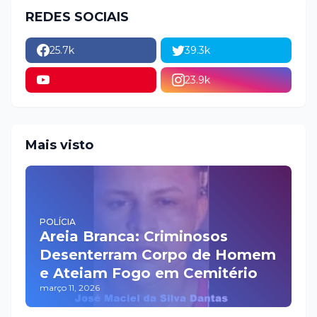
REDES SOCIAIS
25.7k
39.3k
23.9k
Mais visto
POLÍCIA
Areia Branca: Criminosos
Desenterram Corpo de Homem
e Ateiam Fogo em Cemitério
março 11, 2026