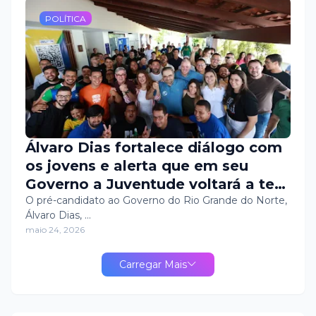
POLÍTICA
Álvaro Dias fortalece diálogo com
os jovens e alerta que em seu
Governo a Juventude voltará a ter
uma Secretaria de Verdade
O pré-candidato ao Governo do Rio Grande do Norte,
Álvaro Dias, …
maio 24, 2026
Carregar Mais