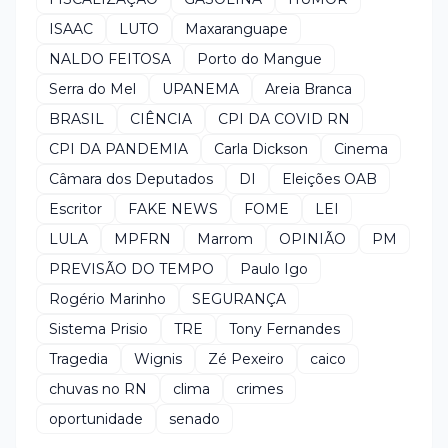
ISAAC
LUTO
Maxaranguape
NALDO FEITOSA
Porto do Mangue
Serra do Mel
UPANEMA
Areia Branca
BRASIL
CIÊNCIA
CPI DA COVID RN
CPI DA PANDEMIA
Carla Dickson
Cinema
Câmara dos Deputados
DI
Eleições OAB
Escritor
FAKE NEWS
FOME
LEI
LULA
MPFRN
Marrom
OPINIÃO
PM
PREVISÃO DO TEMPO
Paulo Igo
Rogério Marinho
SEGURANÇA
Sistema Prisio
TRE
Tony Fernandes
Tragedia
Wignis
Zé Pexeiro
caico
chuvas no RN
clima
crimes
oportunidade
senado