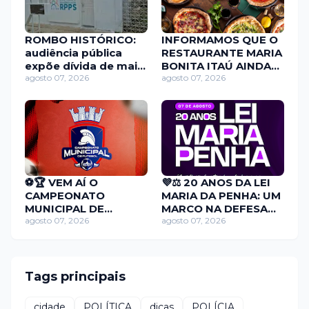
ROMBO HISTÓRICO:
INFORMAMOS QUE O
audiência pública
RESTAURANTE MARIA
expõe dívida de mais
BONITA ITAÚ AINDA
de R$ 11 milhões
agosto 07, 2026
TEM PROMOÇÃO EM
agosto 07, 2026
deixada no RPPS de
PIZZA PARA ESTA
Itaú RN
SEXTA-FEIRA(07).
VENHA SABOREAR A
SUA OU FAÇA JÁ O
SEU PEDIDO!
⚽🏆 VEM AÍ O
💜⚖️ 20 ANOS DA LEI
CAMPEONATO
MARIA DA PENHA: UM
MUNICIPAL DE
MARCO NA DEFESA
FUTEBOL DE CAMPO
agosto 07, 2026
DAS MULHERES ⚖️💜
agosto 07, 2026
2026! 🏆⚽
Tags principais
cidade
POLÍTICA
dicas
POLÍCIA