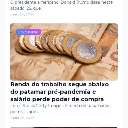
Trump sobre o Irã
O presidente americano, Donald Trump disse neste
sábado, 23, que…
maio 24, 2026
ECONOMIA
Renda do trabalho segue abaixo
do patamar pré-pandemia e
salário perde poder de compra
Foto: iStock/Getty Images A renda do trabalhador,
por mais que…
maio 24, 2026