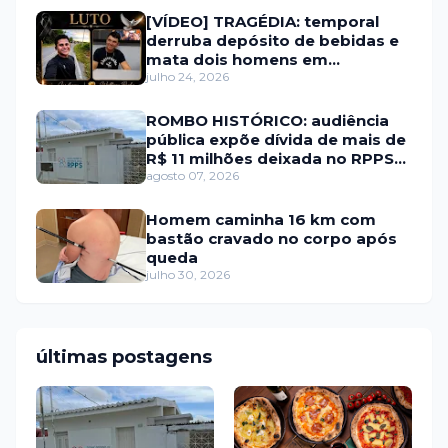
[VÍDEO] TRAGÉDIA: temporal
derruba depósito de bebidas e
mata dois homens em
Portalegre
julho 24, 2026
ROMBO HISTÓRICO: audiência
pública expõe dívida de mais de
R$ 11 milhões deixada no RPPS
de Itaú RN
agosto 07, 2026
Homem caminha 16 km com
bastão cravado no corpo após
queda
julho 30, 2026
últimas postagens