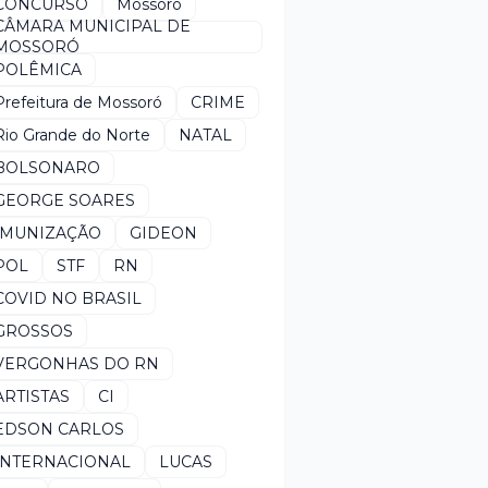
CONCURSO
Mossoró
CÂMARA MUNICIPAL DE
MOSSORÓ
POLÊMICA
Prefeitura de Mossoró
CRIME
Rio Grande do Norte
NATAL
BOLSONARO
GEORGE SOARES
IMUNIZAÇÃO
GIDEON
POL
STF
RN
COVID NO BRASIL
GROSSOS
VERGONHAS DO RN
ARTISTAS
CI
EDSON CARLOS
INTERNACIONAL
LUCAS