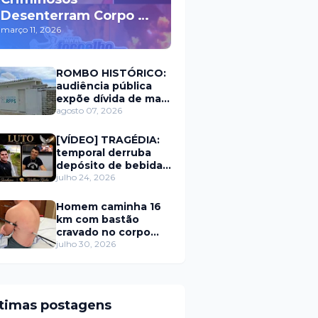
Desenterram Corpo de
Homem e Ateiam
março 11, 2026
Fogo em Cemitério
ROMBO HISTÓRICO:
audiência pública
expõe dívida de mais
de R$ 11 milhões
agosto 07, 2026
deixada no RPPS de
Itaú RN
[VÍDEO] TRAGÉDIA:
temporal derruba
depósito de bebidas
e mata dois homens
julho 24, 2026
em Portalegre
Homem caminha 16
km com bastão
cravado no corpo
após queda
julho 30, 2026
ltimas postagens