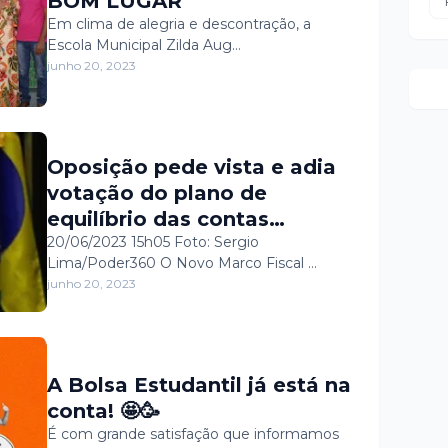
BOM LUGAR
Em clima de alegria e descontração, a
Escola Municipal Zilda Aug…
junho 20, 2023
Oposição pede vista e adia
votação do plano de
equilíbrio das contas
públicas do Governo em
20/06/2023 15h05 Foto: Sergio
Lima/Poder360 O Novo Marco Fiscal …
comissão
junho 20, 2023
A Bolsa Estudantil já está na
conta! 🤩🥳
É com grande satisfação que informamos