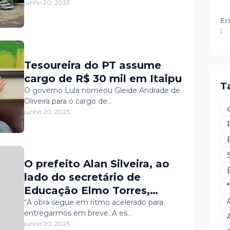
secretário de Saúde, Sabino
junho 20, 2023
Neto, acompanhou o
Er
andamento da ação da
:
carreta do SESC Mulher. A
unidade móvel está
Tesoureira do PT assume
estacionada no Calçadão da
cargo de R$ 30 mil em Itaipu
Lagoa, realizando
T
O governo Lula nomeou Gleide Andrade de
atendimento às mulheres
Oliveira para o cargo de…
até o dia 29 de junho.
junho 20, 2023
O prefeito Alan Silveira, ao
lado do secretário de
Educação Elmo Torres,
visitou, na manhã desta
“A obra segue em ritmo acelerado para
entregarmos em breve. A es…
terça-feira (20), a obra da
junho 20, 2023