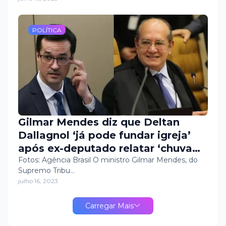
POLÍTICA
Gilmar Mendes diz que Deltan
Dallagnol ‘já pode fundar igreja’
após ex-deputado relatar ‘chuva
de Pix’
Fotos: Agência Brasil O ministro Gilmar Mendes, do
Supremo Tribu…
julho 16, 2023
Carregar Mais