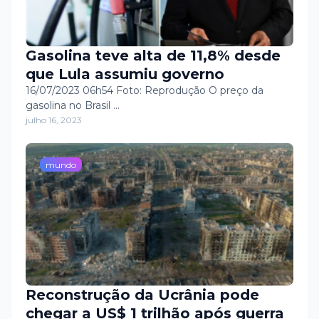
Gasolina teve alta de 11,8% desde
que Lula assumiu governo
16/07/2023 06h54 Foto: Reprodução O preço da
gasolina no Brasil …
julho 16, 2023
mundo
Reconstrução da Ucrânia pode
chegar a US$ 1 trilhão após guerra