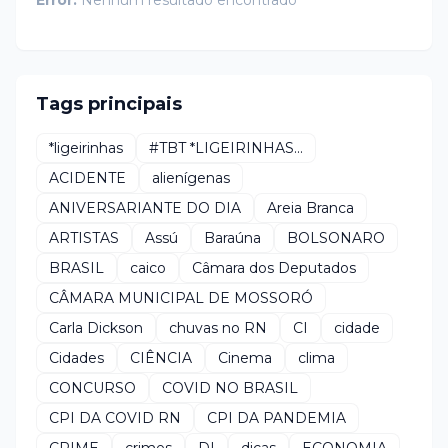
Error:
Nenhum resultado encontrado
Tags principais
*ligeirinhas
#TBT *LIGEIRINHAS...
ACIDENTE
alienígenas
ANIVERSARIANTE DO DIA
Areia Branca
ARTISTAS
Assú
Baraúna
BOLSONARO
BRASIL
caico
Câmara dos Deputados
CÂMARA MUNICIPAL DE MOSSORÓ
Carla Dickson
chuvas no RN
CI
cidade
Cidades
CIÊNCIA
Cinema
clima
CONCURSO
COVID NO BRASIL
CPI DA COVID RN
CPI DA PANDEMIA
CRIME
crimes
DI
dicas
ECONOMIA