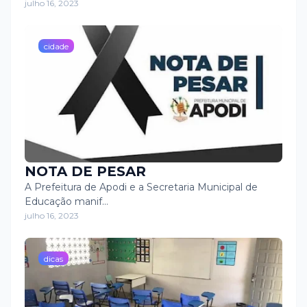
garotada. Agora, a comunidade
julho 16, 2023
conta com um espaço equipado
para a prática esportiva.
cidade
NOTA DE PESAR
A Prefeitura de Apodi e a Secretaria Municipal de
Educação manif…
julho 16, 2023
dicas