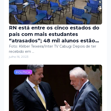
RN está entre os cinco estados do
país com mais estudantes
“atrasados”; 48 mil alunos estão
fora da faixa no Ensino Médio na
Foto: Kléber Teixeira/Inter TV Cabugi Depois de ter
recebido em …
rede pública estadual
julho 16, 2023
POLÍTICA