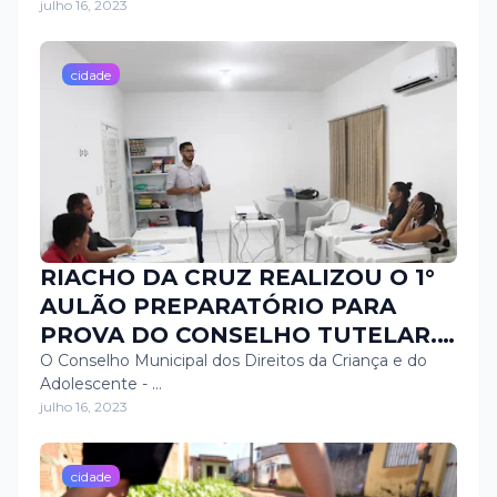
julho 16, 2023
cidade
RIACHO DA CRUZ REALIZOU O 1°
AULÃO PREPARATÓRIO PARA
PROVA DO CONSELHO TUTELAR.
📝👥
O Conselho Municipal dos Direitos da Criança e do
Adolescente - …
julho 16, 2023
cidade