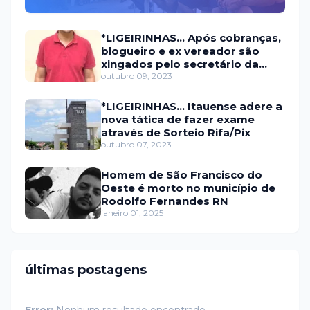
do candidato a prefeito
*LIGEIRINHAS... Após cobranças,
blogueiro e ex vereador são
xingados pelo secretário da
prefeitura de Itaú
outubro 09, 2023
*LIGEIRINHAS... Itauense adere a
nova tática de fazer exame
através de Sorteio Rifa/Pix
outubro 07, 2023
Homem de São Francisco do
Oeste é morto no município de
Rodolfo Fernandes RN
janeiro 01, 2025
últimas postagens