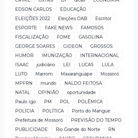
EDSON CARLOS
EDUCAÇÃO
ELEIÇÕES 2022
Eleições OAB
Escritor
ESPORTE
FAKE NEWS
FAMOSOS
FISCALIZAÇÃO
FOME
GASOLINA
GEORGE SOARES
GIDEON
GROSSOS
HUMOR
IMUNIZAÇÃO
INTERNACIONAL
ISAAC
judiciário
LEI
LUCAS
LULA
LUTO
Marrom
Maxaranguape
Mossoró
MPFRN
mundo
NALDO FEITOSA
NATAL
OPINIÃO
oportunidade
Paulo Igo
PM
POL
POLÊMICA
POLÍCIA
POLÍTICA
Porto do Mangue
Prefeitura de Mossoró
PREVISÃO DO TEMPO
PUBLICIDADE
Rio Grande do Norte
RN