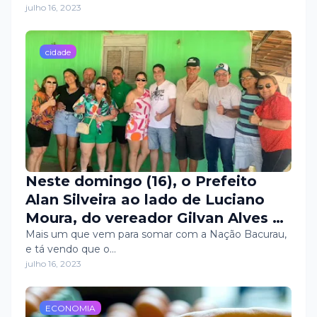
julho 16, 2023
ambientes e equipamentos de
qualidade.
cidade
Neste domingo (16), o Prefeito
Alan Silveira ao lado de Luciano
Moura, do vereador Gilvan Alves e
da ex-prefeita e presidente do
Mais um que vem para somar com a Nação Bacurau,
e tá vendo que o…
MDB de Apodi, Gorete Silveira,
julho 16, 2023
recebeu o apoio e adesão de
Bodozão e família, do Sítio do
Góis.
ECONOMIA