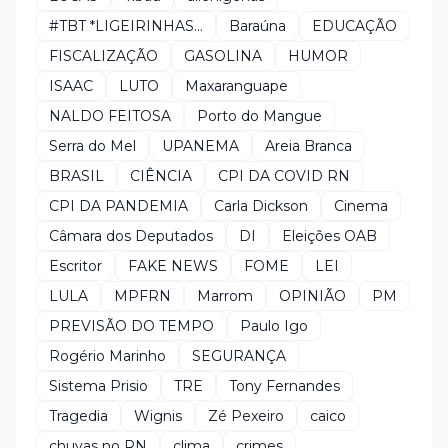
#TBT *LIGEIRINHAS...
Baraúna
EDUCAÇÃO
FISCALIZAÇÃO
GASOLINA
HUMOR
ISAAC
LUTO
Maxaranguape
NALDO FEITOSA
Porto do Mangue
Serra do Mel
UPANEMA
Areia Branca
BRASIL
CIÊNCIA
CPI DA COVID RN
CPI DA PANDEMIA
Carla Dickson
Cinema
Câmara dos Deputados
DI
Eleições OAB
Escritor
FAKE NEWS
FOME
LEI
LULA
MPFRN
Marrom
OPINIÃO
PM
PREVISÃO DO TEMPO
Paulo Igo
Rogério Marinho
SEGURANÇA
Sistema Prisio
TRE
Tony Fernandes
Tragedia
Wignis
Zé Pexeiro
caico
chuvas no RN
clima
crimes