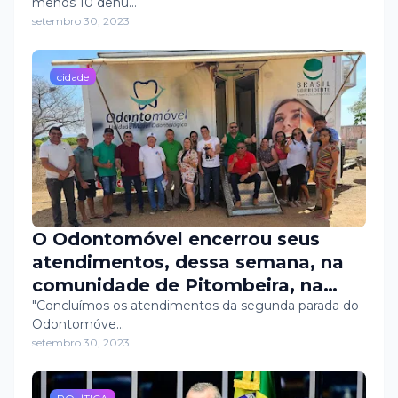
menos 10 denú…
setembro 30, 2023
cidade
O Odontomóvel encerrou seus
atendimentos, dessa semana, na
comunidade de Pitombeira, na
Região da Pedra. O Prefeito Alan
"Concluímos os atendimentos da segunda parada do
Odontomóve…
Silveira, ao lado dos secretários
setembro 30, 2023
Luciano Moura e Sabino Neto, e do
vereador Adailton Targino,