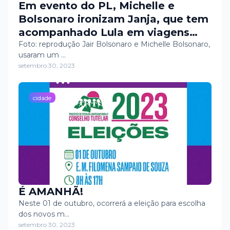
Em evento do PL, Michelle e
Bolsonaro ironizam Janja, que tem
acompanhado Lula em viagens
oficiais: ‘Turista’
Foto: reprodução Jair Bolsonaro e Michelle Bolsonaro,
usaram um …
setembro 30, 2023
cidade
É AMANHÃ!
Neste 01 de outubro, ocorrerá a eleição para escolha
dos novos m…
setembro 30, 2023