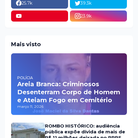
25.7k
39.3k
23.9k
Mais visto
POLÍCIA
Areia Branca: Criminosos
Desenterram Corpo de Homem
e Ateiam Fogo em Cemitério
março 11, 2026
ROMBO HISTÓRICO: audiência
pública expõe dívida de mais de
R$ 11 milhões deixada no RPPS