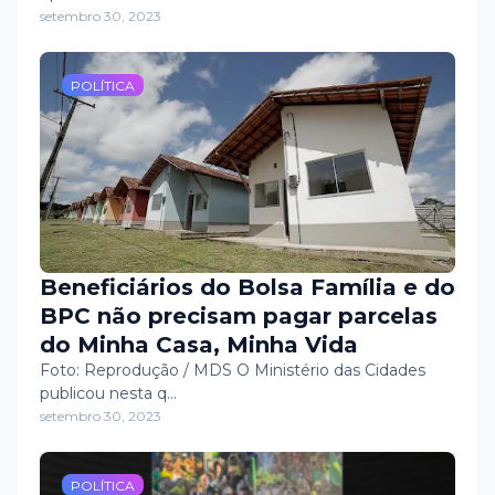
Fortalecimento de Vínculos - SCFV
setembro 30, 2023
do Bom Sucesso a campanha
"Setembro Verde". Esta campanha
é dedicada à conscientização e à
POLÍTICA
luta pela inclusão social das
pessoas com deficiência, com o
objetivo de reforçar a importância
dessa causa, celebrada no dia 21
deste mês.
Beneficiários do Bolsa Família e do
BPC não precisam pagar parcelas
do Minha Casa, Minha Vida
Foto: Reprodução / MDS O Ministério das Cidades
publicou nesta q…
setembro 30, 2023
POLÍTICA