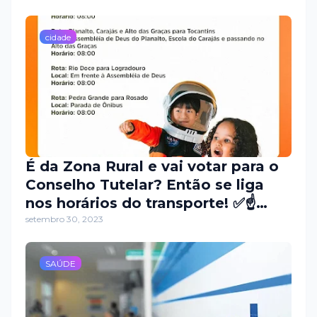
cidade
É da Zona Rural e vai votar para o
Conselho Tutelar? Então se liga
nos horários do transporte! ✅☝️
#ParaCegoVer Esse post contém
setembro 30, 2023
texto alternativo.
SAÚDE