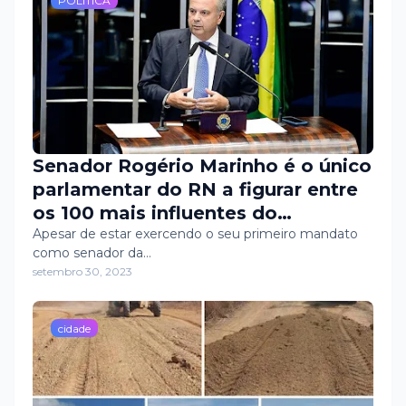
acompanhou de perto o
POLÍTICA
encerramento.
Senador Rogério Marinho é o único
parlamentar do RN a figurar entre
os 100 mais influentes do
Congresso Nacional
Apesar de estar exercendo o seu primeiro mandato
como senador da…
setembro 30, 2023
cidade