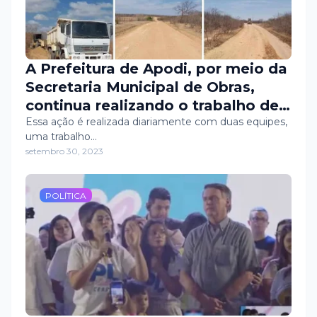
A Prefeitura de Apodi, por meio da
Secretaria Municipal de Obras,
continua realizando o trabalho de
terraplanagem e recuperação das
Essa ação é realizada diariamente com duas equipes,
uma trabalho…
estradas vicinais do município.
setembro 30, 2023
POLÍTICA