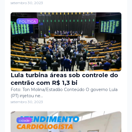
🤰🏻💛
setembro 30, 2023
POLÍTICA
Lula turbina áreas sob controle do
centrão com R$ 1,3 bi
Foto: Ton Molina/Estadão Conteúdo O governo Lula
(PT) injetou ne…
setembro 30, 2023
cidade