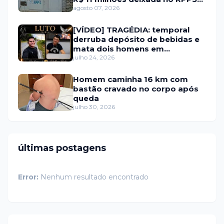
de Itaú RN
agosto 07, 2026
[VÍDEO] TRAGÉDIA: temporal
derruba depósito de bebidas e
mata dois homens em
Portalegre
julho 24, 2026
Homem caminha 16 km com
bastão cravado no corpo após
queda
julho 30, 2026
últimas postagens
Error:
Nenhum resultado encontrado