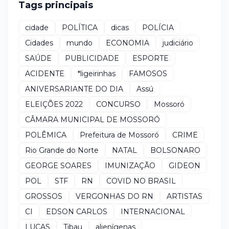
Tags principais
cidade
POLÍTICA
dicas
POLÍCIA
Cidades
mundo
ECONOMIA
judiciário
SAÚDE
PUBLICIDADE
ESPORTE
ACIDENTE
*ligeirinhas
FAMOSOS
ANIVERSARIANTE DO DIA
Assú
ELEIÇÕES 2022
CONCURSO
Mossoró
CÂMARA MUNICIPAL DE MOSSORÓ
POLÊMICA
Prefeitura de Mossoró
CRIME
Rio Grande do Norte
NATAL
BOLSONARO
GEORGE SOARES
IMUNIZAÇÃO
GIDEON
POL
STF
RN
COVID NO BRASIL
GROSSOS
VERGONHAS DO RN
ARTISTAS
CI
EDSON CARLOS
INTERNACIONAL
LUCAS
Tibau
alienígenas