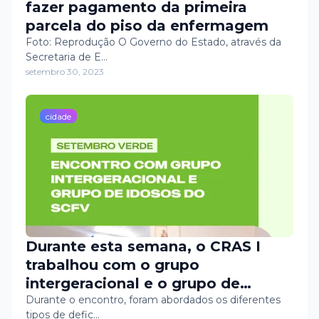
fazer pagamento da primeira
parcela do piso da enfermagem
Foto: Reprodução O Governo do Estado, através da
Secretaria de E…
setembro 30, 2023
cidade
Durante esta semana, o CRAS I
trabalhou com o grupo
intergeracional e o grupo de
idosos do Serviço de Convivência e
Durante o encontro, foram abordados os diferentes
tipos de defic…