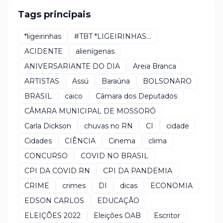
Tags principais
*ligeirinhas
#TBT *LIGEIRINHAS...
ACIDENTE
alienígenas
ANIVERSARIANTE DO DIA
Areia Branca
ARTISTAS
Assú
Baraúna
BOLSONARO
BRASIL
caico
Câmara dos Deputados
CÂMARA MUNICIPAL DE MOSSORÓ
Carla Dickson
chuvas no RN
CI
cidade
Cidades
CIÊNCIA
Cinema
clima
CONCURSO
COVID NO BRASIL
CPI DA COVID RN
CPI DA PANDEMIA
CRIME
crimes
DI
dicas
ECONOMIA
EDSON CARLOS
EDUCAÇÃO
ELEIÇÕES 2022
Eleições OAB
Escritor