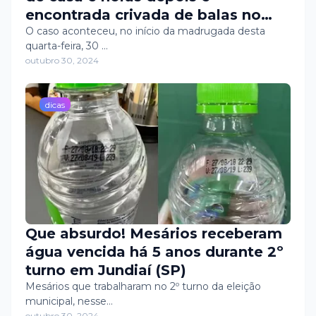
encontrada crivada de balas no
vale do Açu
O caso aconteceu, no início da madrugada desta
quarta-feira, 30 …
outubro 30, 2024
dicas
Que absurdo! Mesários receberam
água vencida há 5 anos durante 2º
turno em Jundiaí (SP)
Mesários que trabalharam no 2º turno da eleição
municipal, nesse…
outubro 30, 2024