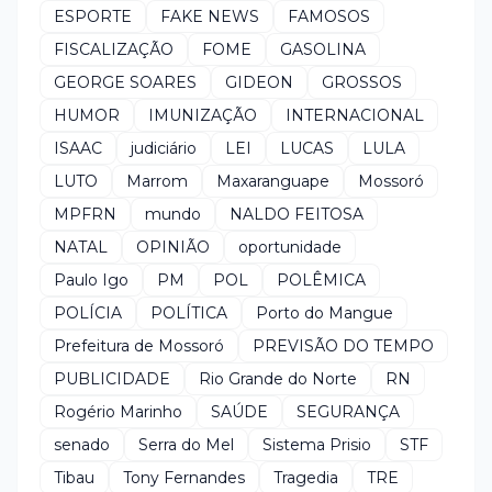
ESPORTE
FAKE NEWS
FAMOSOS
FISCALIZAÇÃO
FOME
GASOLINA
GEORGE SOARES
GIDEON
GROSSOS
HUMOR
IMUNIZAÇÃO
INTERNACIONAL
ISAAC
judiciário
LEI
LUCAS
LULA
LUTO
Marrom
Maxaranguape
Mossoró
MPFRN
mundo
NALDO FEITOSA
NATAL
OPINIÃO
oportunidade
Paulo Igo
PM
POL
POLÊMICA
POLÍCIA
POLÍTICA
Porto do Mangue
Prefeitura de Mossoró
PREVISÃO DO TEMPO
PUBLICIDADE
Rio Grande do Norte
RN
Rogério Marinho
SAÚDE
SEGURANÇA
senado
Serra do Mel
Sistema Prisio
STF
Tibau
Tony Fernandes
Tragedia
TRE