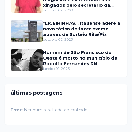
xingados pelo secretário da
prefeitura de Itaú
outubro 09, 2023
*LIGEIRINHAS... Itauense adere a
nova tática de fazer exame
através de Sorteio Rifa/Pix
outubro 07, 2023
Homem de São Francisco do
Oeste é morto no município de
Rodolfo Fernandes RN
janeiro 01, 2025
últimas postagens
Error:
Nenhum resultado encontrado