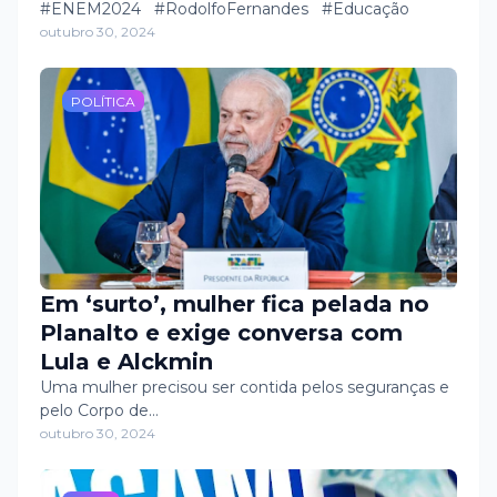
Fernandes vai garantir o transporte
#ENEM2024 #RodolfoFernandes #Educação
outubro 30, 2024
dos estudantes para as provas,
saindo às 10h em frente à
Prefeitura com destino a Pau dos
POLÍTICA
Ferros e Apodi. As inscrições
podem ser feitas na Secretaria de
Educação na quinta e sexta.
Aproveite essa oportunidade e
vamos juntos rumo ao sucesso no
ENEM! 📚💪
Em ‘surto’, mulher fica pelada no
Planalto e exige conversa com
Lula e Alckmin
Uma mulher precisou ser contida pelos seguranças e
pelo Corpo de…
outubro 30, 2024