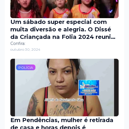
Um sábado super especial com
muita diversão e alegria. O Dissé
da Criançada na Folia 2024 reuniu
as famílias dixseptienses e foi um
Confira:
outubro 30, 2024
sucesso novamente. Confira
alguma imagens desse grande
evento realizado pela Prefeitura de
POLÍCIA
Governador Dix-Sept Rosado.
Em Pendências, mulher é retirada
de casa e horas depois é