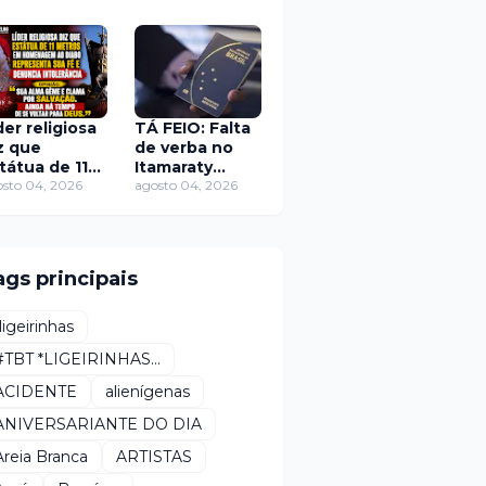
amorado
após médico
rtual
dos EUA se
calar sobre
Covid
der religiosa
TÁ FEIO: Falta
z que
de verba no
tátua de 11
Itamaraty
tros em
sto 04, 2026
afeta emissão
agosto 04, 2026
omenagem
de
 Diabo
passaportes,
presenta sua
diz sindicato
 e denuncia
ags principais
tolerância
*ligeirinhas
#TBT *LIGEIRINHAS...
ACIDENTE
alienígenas
ANIVERSARIANTE DO DIA
Areia Branca
ARTISTAS