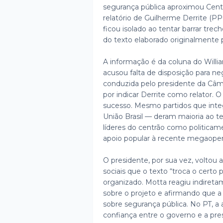
segurança pública aproximou Centrã
relatório de Guilherme Derrite (PP
ficou isolado ao tentar barrar trec
do texto elaborado originalmente p
A informação é da coluna do Willi
acusou falta de disposição para n
conduzida pelo presidente da Câm
por indicar Derrite como relator. O
sucesso. Mesmo partidos que in
União Brasil — deram maioria ao 
líderes do centrão como politicame
apoio popular à recente megaoperaç
O presidente, por sua vez, voltou 
sociais que o texto “troca o certo
organizado. Motta reagiu indireta
sobre o projeto e afirmando que a 
sobre segurança pública. No PT, a 
confiança entre o governo e a pres