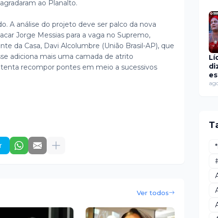
agradaram ao Planalto.
n
vi
 A análise do projeto deve ser palco da nova
lacar Jorge Messias para a vaga no Supremo,
nte da Casa, Davi Alcolumbre (União Brasil-AP), que
se adiciona mais uma camada de atrito
Lí
di
e tenta recompor pontes em meio a sucessivos
es
me
ago
h
ao
re
fé
T
in
r
Ver todos