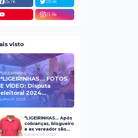
25.7k
39.3k
23.9k
ais visto
*LIGEIRINHAS
*LIGEIRINHAS... FOTOS
E VÍDEO: Disputa
eleitoral 2024
movimenta políticos
julho 01, 2023
da oposição em Itaú na
escolha do candidato
*LIGEIRINHAS... Após
a prefeito
cobranças, blogueiro
e ex vereador são
xingados pelo
outubro 09, 2023