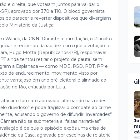
o e direita, que votaram juntos para validar o
-SP), aprovado por 370 a 110. O bloco governista
hos do parecer e reverter dispositivos que divergiam
elo Ministério da Justiça.
am Waack, da CNN. Durante a tramitação, o Planalto
egociar e reclamou da rapidez com que a votação foi
ara, Hugo Motta (Republicanos-PB), responsável
 PT ainda tentou retirar o projeto de pauta, sem
tegram a Esplanada — como MDB, PSD, PDT, PP e
texto de endurecimento, movimento visto por
nte vantajoso em ano pré-eleitoral e alinhado ao
ú
ão no Rio, criticada por Lula.
a atacar o formato aprovado, afirmando nas redes
 pelo duvidoso” e pode fragilizar o combate ao crime
mente, acusando o governo de difundir “inverdades”
Jo
Câmara não se submeteria a “falsas narrativas”
ma
avaliação é de que o episódio expôs uma crise de
cá
idência da Casa, agravada por escolhas de relatoria
en
ago