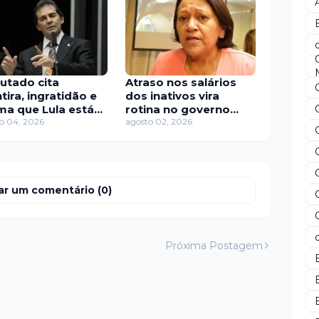
utado cita
Atraso nos salários
ira, ingratidão e
dos inativos vira
rma que Lula está
rotina no governo
gá”
o 04, 2026
Fátima
agosto 02, 2026
ar um comentário (0)
Próxima Postagem