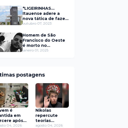
secretário da
prefeitura de Itaú
*LIGEIRINHAS...
Itauense adere a
nova tática de fazer
exame através de
outubro 07, 2023
Sorteio Rifa/Pix
Homem de São
Francisco do Oeste
é morto no
município de
janeiro 01, 2025
Rodolfo Fernandes
RN
ltimas postagens
vem é
Nikolas
ntida em
repercute
rcere após
teorias
contro com
sto 04, 2026
antivacina
agosto 04, 2026