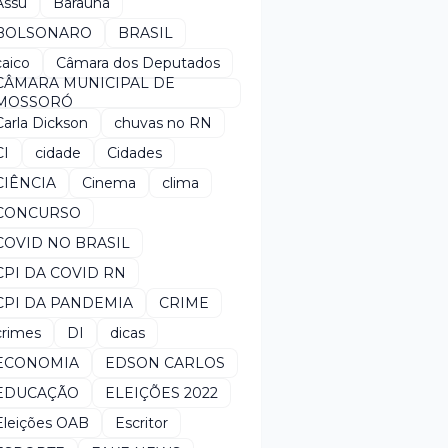
Assú
Baraúna
BOLSONARO
BRASIL
caico
Câmara dos Deputados
CÂMARA MUNICIPAL DE
MOSSORÓ
Carla Dickson
chuvas no RN
CI
cidade
Cidades
CIÊNCIA
Cinema
clima
CONCURSO
COVID NO BRASIL
CPI DA COVID RN
CPI DA PANDEMIA
CRIME
crimes
DI
dicas
ECONOMIA
EDSON CARLOS
EDUCAÇÃO
ELEIÇÕES 2022
Eleições OAB
Escritor