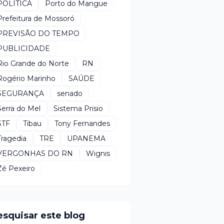
POLÍTICA
Porto do Mangue
Prefeitura de Mossoró
PREVISÃO DO TEMPO
PUBLICIDADE
Rio Grande do Norte
RN
Rogério Marinho
SAÚDE
SEGURANÇA
senado
Serra do Mel
Sistema Prisio
STF
Tibau
Tony Fernandes
Tragedia
TRE
UPANEMA
VERGONHAS DO RN
Wignis
Zé Pexeiro
esquisar este blog