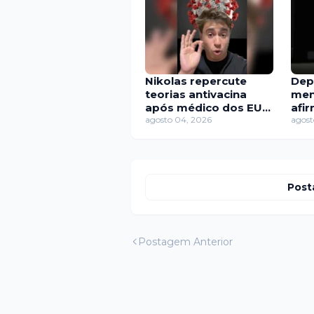
Nikolas repercute
Dep
teorias antivacina
ment
após médico dos EUA
afi
se calar sobre Covid
agosto 04, 2026
“ga
agost
Post
Postagem Anterior