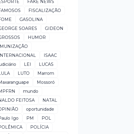
ESPORTE
FAKE NEWS
FAMOSOS
FISCALIZAÇÃO
FOME
GASOLINA
GEORGE SOARES
GIDEON
GROSSOS
HUMOR
IMUNIZAÇÃO
INTERNACIONAL
ISAAC
udiciário
LEI
LUCAS
LULA
LUTO
Marrom
Maxaranguape
Mossoró
MPFRN
mundo
NALDO FEITOSA
NATAL
OPINIÃO
oportunidade
Paulo Igo
PM
POL
POLÊMICA
POLÍCIA